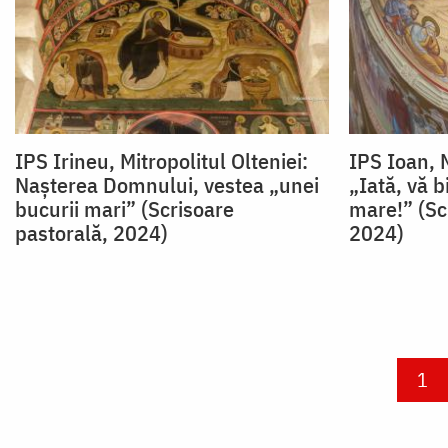
IPS Irineu, Mitropolitul Olteniei:
IPS Ioan, M
Nașterea Domnului, vestea „unei
„Iată, vă 
bucurii mari” (Scrisoare
mare!” (Sc
pastorală, 2024)
2024)
Paginare
Cur
1