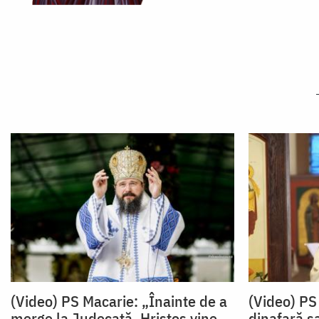
(Video) PS Macarie: „Înainte de a
(Video) PS 
merge la Judecată, Hristos vine
dinafară s