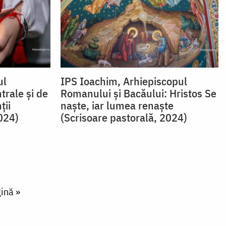
ul
IPS Ioachim, Arhiepiscopul
trale și de
Romanului și Bacăului: Hristos Se
ții
naște, iar lumea renaște
024)
(Scrisoare pastorală, 2024)
ină »