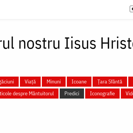
ul nostru Iisus Hris
ăciuni
Viață
Minuni
Icoane
Țara Sfântă
ticole despre Mântuitorul
Predici
Iconografie
Vid