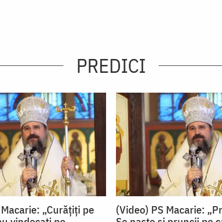
PREDICI
Macarie: „Curățiți pe
(Video) PS Macarie: „P
au vindecați pe
Se naște și pruncii pe ca