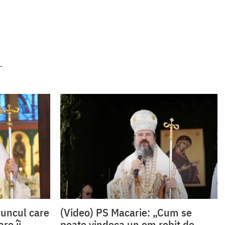
runcul care
(Video) PS Macarie: „Cum se
re îi
poate vindeca un om robit de