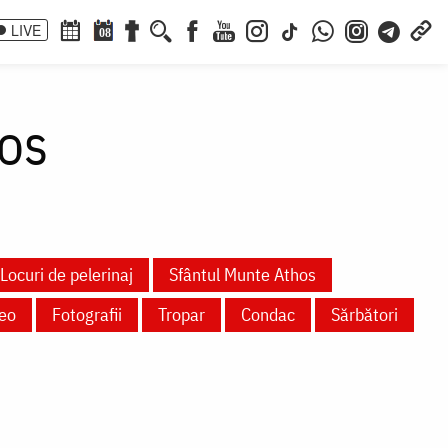
LIVE
08
tos
Locuri de pelerinaj
Sfântul Munte Athos
eo
Fotografii
Tropar
Condac
Sărbători