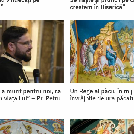
?”
creștem în Biserică”
 a murit pentru noi, ca
Un Rege al păcii, în mij
m viața Lui” – Pr. Petru
învrăjbite de ura păcat