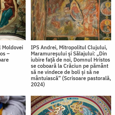
l Moldovei
IPS Andrei, Mitropolitul Clujului,
tos –
Maramureșului și Sălajului: „Din
oare
iubire faţă de noi, Domnul Hristos
se coboară la Crăciun pe pământ
să ne vindece de boli şi să ne
mântuiască” (Scrisoare pastorală,
2024)