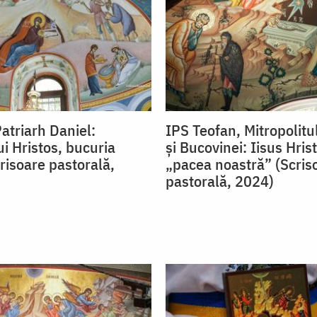
atriarh Daniel:
IPS Teofan, Mitropolitu
i Hristos, bucuria
și Bucovinei: Iisus Hris
risoare pastorală,
„pacea noastră” (Scris
pastorală, 2024)