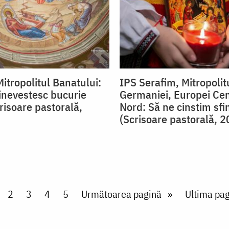
itropolitul Banatului:
IPS Serafim, Mitropolit
binevestesc bucurie
Germaniei, Europei Cen
risoare pastorală,
Nord: Să ne cinstim sfin
(Scrisoare pastorală, 2
rent page
Page
2
Page
3
Page
4
Page
5
Next page
Următoarea pagină
Last page
Ultima pag