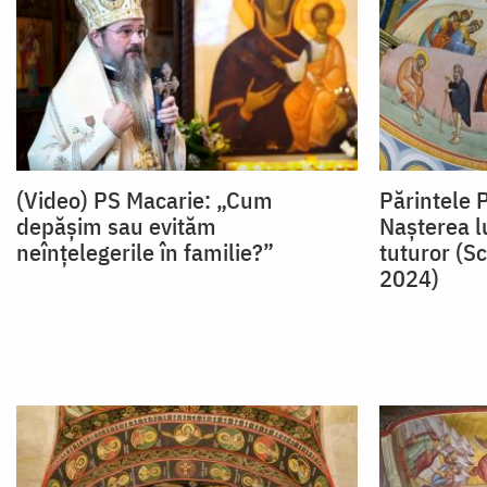
(Video) PS Macarie: „Cum
Părintele P
depășim sau evităm
Nașterea lu
neînțelegerile în familie?”
tuturor (Sc
2024)