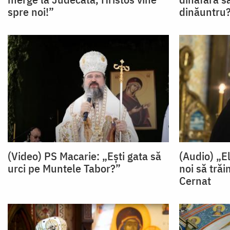
spre noi!”
dinăuntru
(Video) PS Macarie: „Ești gata să
(Audio) „El
urci pe Muntele Tabor?”
noi să trăi
Cernat