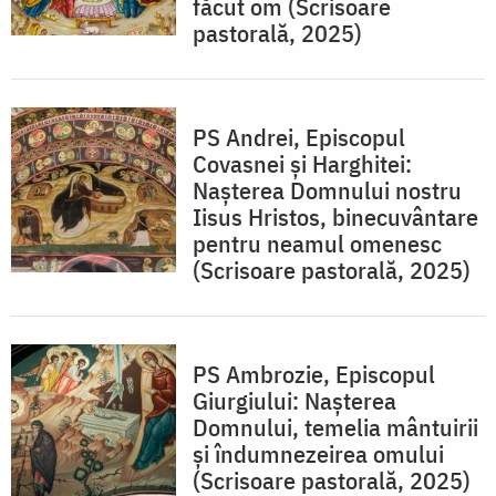
făcut om (Scrisoare
pastorală, 2025)
PS Andrei, Episcopul
Covasnei și Harghitei:
Nașterea Domnului nostru
Iisus Hristos, binecuvântare
pentru neamul omenesc
(Scrisoare pastorală, 2025)
PS Ambrozie, Episcopul
Giurgiului: Nașterea
Domnului, temelia mântuirii
și îndumnezeirea omului
(Scrisoare pastorală, 2025)