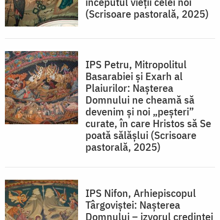
începutul vieții celei noi
(Scrisoare pastorală, 2025)
IPS Petru, Mitropolitul
Basarabiei și Exarh al
Plaiurilor: Naşterea
Domnului ne cheamă să
devenim şi noi „peşteri”
curate, în care Hristos să Se
poată sălăşlui (Scrisoare
pastorală, 2025)
IPS Nifon, Arhiepiscopul
Târgoviştei: Nașterea
Domnului – izvorul credinței