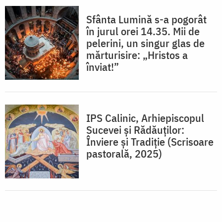
Sfânta Lumină s-a pogorât
în jurul orei 14.35. Mii de
pelerini, un singur glas de
mărturisire: „Hristos a
înviat!”
IPS Calinic, Arhiepiscopul
Sucevei și Rădăuților:
Înviere și Tradiție (Scrisoare
pastorală, 2025)