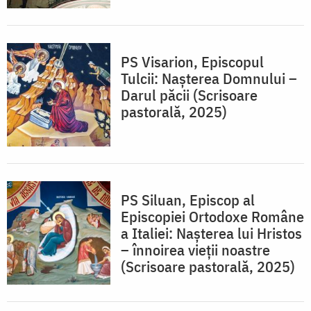
PS Visarion, Episcopul
Tulcii: Nașterea Domnului –
Darul păcii (Scrisoare
pastorală, 2025)
PS Siluan, Episcop al
Episcopiei Ortodoxe Române
a Italiei: Nașterea lui Hristos
– înnoirea vieții noastre
(Scrisoare pastorală, 2025)