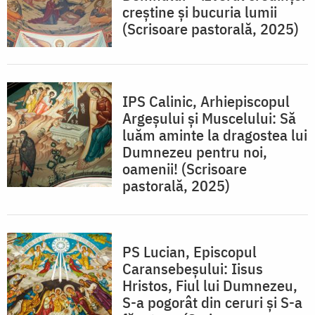
creștine și bucuria lumii
(Scrisoare pastorală, 2025)
IPS Calinic, Arhiepiscopul
Argeșului și Muscelului: Să
luăm aminte la dragostea lui
Dumnezeu pentru noi,
oamenii! (Scrisoare
pastorală, 2025)
PS Lucian, Episcopul
Caransebeșului: Iisus
Hristos, Fiul lui Dumnezeu,
S-a pogorât din ceruri și S-a