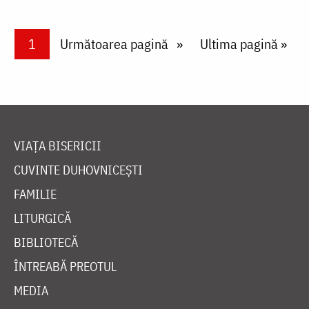
Paginare
Current page
1
Next page
Următoarea pagină
Last page
Ultima pagină »
VIAȚA BISERICII
CUVINTE DUHOVNICEȘTI
FAMILIE
LITURGICĂ
BIBLIOTECĂ
ÎNTREABĂ PREOTUL
MEDIA