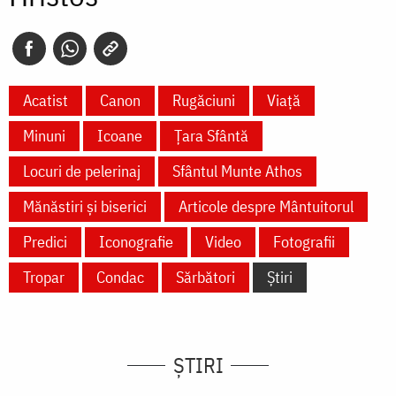
Acatist
Canon
Rugăciuni
Viață
Minuni
Icoane
Țara Sfântă
Locuri de pelerinaj
Sfântul Munte Athos
Mănăstiri și biserici
Articole despre Mântuitorul
Predici
Iconografie
Video
Fotografii
Tropar
Condac
Sărbători
Știri
ȘTIRI