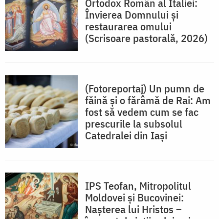
Ortodox Român al Italiei:
Învierea Domnului și
restaurarea omului
(Scrisoare pastorală, 2026)
(Fotoreportaj) Un pumn de
făină și o fărâmă de Rai: Am
fost să vedem cum se fac
prescurile la subsolul
Catedralei din Iași
IPS Teofan, Mitropolitul
Moldovei și Bucovinei:
Nașterea lui Hristos –