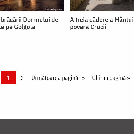
zbrăcării Domnului de
A treia cădere a Mântui
le pe Golgota
povara Crucii
Current page
1
Page
2
Next page
Următoarea pagină
Last page
Ultima pagină »