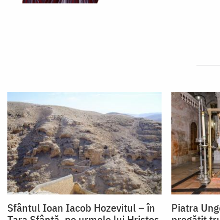
Sfântul Ioan Iacob Hozevitul – în
Piatra Unge
Țara Sfântă, pe urmele lui Hristos
pregătit tr