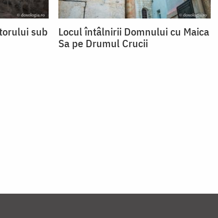
torului sub
Locul întâlnirii Domnului cu Maica
Sa pe Drumul Crucii