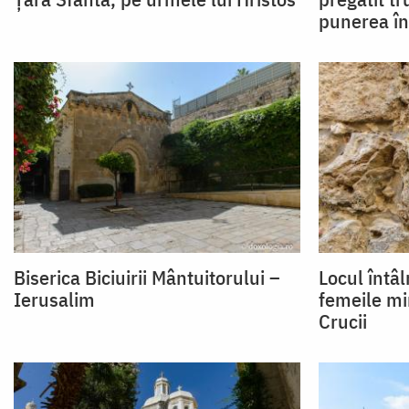
punerea î
Biserica Biciuirii Mântuitorului –
Locul întâl
Ierusalim
femeile mi
Crucii