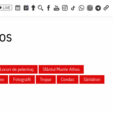
LIVE
07
tos
Locuri de pelerinaj
Sfântul Munte Athos
eo
Fotografii
Tropar
Condac
Sărbători