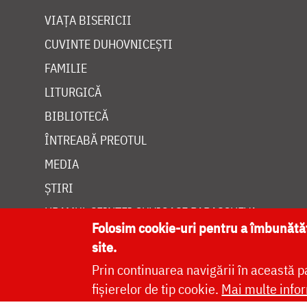
VIAȚA BISERICII
CUVINTE DUHOVNICEȘTI
FAMILIE
LITURGICĂ
BIBLIOTECĂ
ÎNTREABĂ PREOTUL
MEDIA
ȘTIRI
HRAMUL SFINTEI CUVIOASE PARASCHEVA
Folosim cookie-uri pentru a îmbunăt
site.
Prin continuarea navigării în această p
fișierelor de tip cookie.
Mai multe infor
Site dezvolt