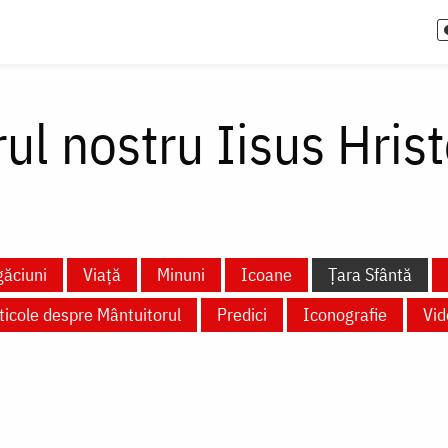
ul nostru Iisus Hris
ăciuni
Viață
Minuni
Icoane
Țara Sfântă
ticole despre Mântuitorul
Predici
Iconografie
Vid