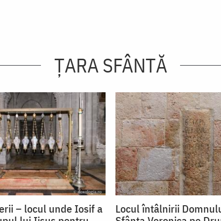
ȚARA SFÂNTĂ
rii – locul unde Iosif a
Locul întâlnirii Domnul
upul lui Iisus pentru
Sfânta Veronica pe Dru