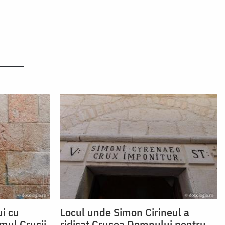
ui cu
Locul unde Simon Cirineul a
mul Crucii
ridicat Crucea Domnului pentru