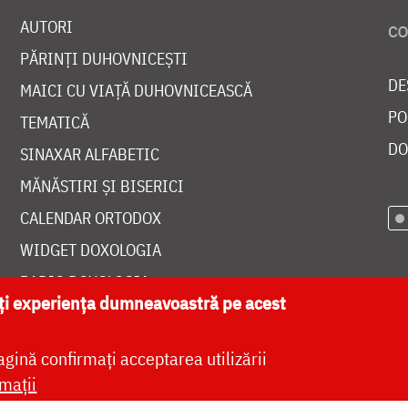
AUTORI
PĂRINȚI DUHOVNICEȘTI
DE
MAICI CU VIAȚĂ DUHOVNICEASCĂ
PO
TEMATICĂ
DO
SINAXAR ALFABETIC
MĂNĂSTIRI ȘI BISERICI
CALENDAR ORTODOX
WIDGET DOXOLOGIA
RADIO DOXOLOGIA
ăți experiența dumneavoastră pe acest
agină confirmați acceptarea utilizării
mații
at de
DOXOLOGIA MEDIA
, Arhiepiscopia Iașilor | 