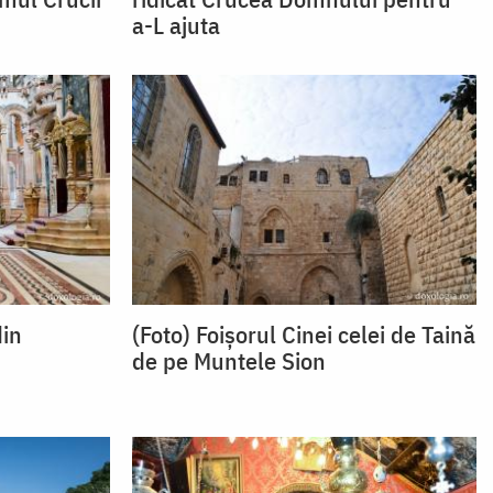
a-L ajuta
din
(Foto) Foișorul Cinei celei de Taină
de pe Muntele Sion