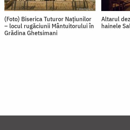
(Foto) Biserica Tuturor Națiunilor
Altarul de
– locul rugăciunii Mântuitorului în
hainele Sa
Grădina Ghetsimani
Paginare