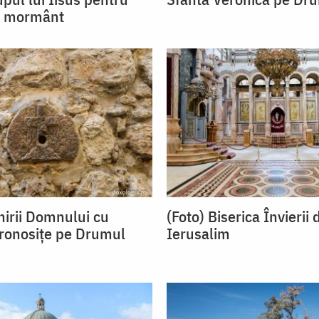
n mormânt
nirii Domnului cu
(Foto) Biserica Învierii 
ronosițe pe Drumul
Ierusalim