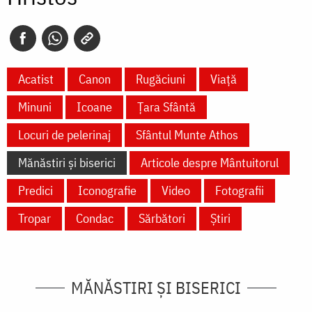
Acatist
Canon
Rugăciuni
Viață
Minuni
Icoane
Țara Sfântă
Locuri de pelerinaj
Sfântul Munte Athos
Mănăstiri și biserici
Articole despre Mântuitorul
Predici
Iconografie
Video
Fotografii
Tropar
Condac
Sărbători
Știri
MĂNĂSTIRI ȘI BISERICI