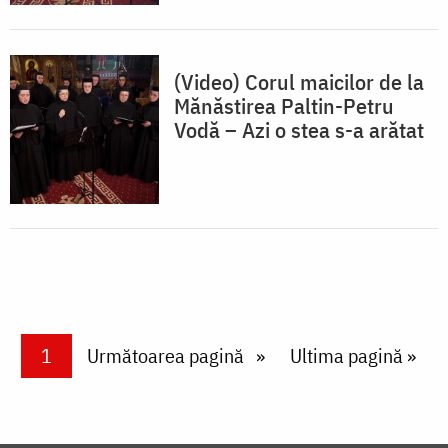
(Video) Corul maicilor de la
Mănăstirea Paltin-Petru
Vodă – Azi o stea s-a arătat
Paginare
Current page
1
Next page
Următoarea pagină
Last page
Ultima pagină »