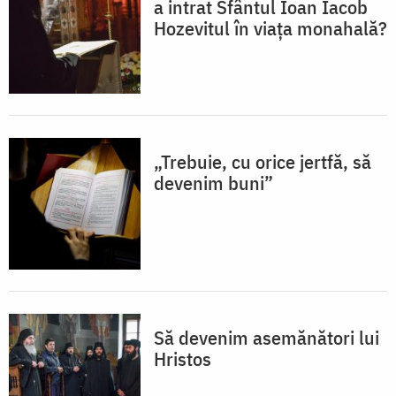
a intrat Sfântul Ioan Iacob
Hozevitul în viața monahală?
„Trebuie, cu orice jertfă, să
devenim buni”
Să devenim asemănători lui
Hristos