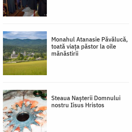
Monahul Atanasie Păvălucă,
toată viața păstor la oile
mănăstirii
Steaua Nașterii Domnului
nostru Iisus Hristos