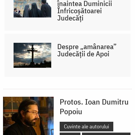
înaintea Duminicii
Înfricoșătoarei
Judecăți
Despre „amânarea”
Judecății de Apoi
Protos. Ioan Dumitru
Popoiu
Cuvinte ale autorului