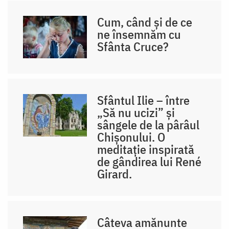
Cum, când și de ce
ne însemnăm cu
Sfânta Cruce?
Sfântul Ilie – între
„Să nu ucizi” și
sângele de la pârâul
Chișonului. O
meditație inspirată
de gândirea lui René
Girard.
Câteva amănunte