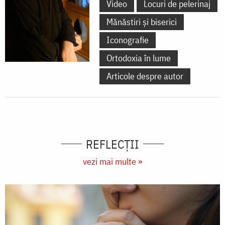
Video
Locuri de pelerinaj
Mănăstiri și biserici
Iconografie
Ortodoxia în lume
Articole despre autor
REFLECȚII
vezi mai multe »