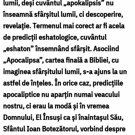
lumii, deși cuvântul „apokalipsis” nu
cuvintele
înseamnă sfârșitul lumii, ci descoperire,
Mele
revelație. Termenul mai corect ar fi acela
nu
de predicții eshatologice, cuvântul
vor
„eshaton” însemnând sfârșit. Asociind
trece
„Apocalipsa”, cartea finală a Bibliei, cu
/
imaginea sfârșitului lumii, s-a ajuns la un
Foto:
astfel de înțeles. În orice caz, predicțiile
Oana
apocaliptice nu aparțin numai veacului
Nechifor
nostru, ci erau la modă și în vremea
Domnului, El Însuși ca și înaintașul Său,
Sfântul Ioan Botezătorul, vorbind despre