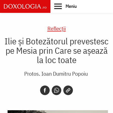
Skip
Meniu
to
main
Main
content
navigation
Reflecții
Ilie și Botezătorul prevestesc
pe Mesia prin Care se așează
la loc toate
Protos. Ioan Dumitru Popoiu