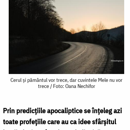
Cerul
Cerul şi pământul vor trece, dar cuvintele Mele nu vor
trece / Foto: Oana Nechifor
şi
pământul
vor
Prin predicțiile apocaliptice se înțeleg azi
trece,
toate profețiile care au ca idee sfârșitul
dar