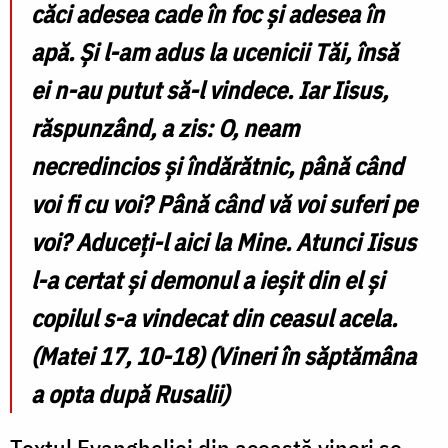
căci adesea cade în foc și adesea în
apă. Și l-am adus la ucenicii Tăi, însă
ei n-au putut să-l vindece. Iar Iisus,
răspunzând, a zis: O, neam
necredincios și îndărătnic, până când
voi fi cu voi? Până când vă voi suferi pe
voi? Aduceți-l aici la Mine.
Atunci Iisus
l-a certat și demonul a ieșit din el și
copilul s-a vindecat din ceasul acela.
(
Matei 17, 10-18) (Vineri în săptămâna
a opta după Rusalii)
Textul Evangheliei din această vineri se