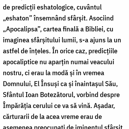
de predicții eshatologice, cuvântul
„eshaton” însemnând sfârșit. Asociind
„Apocalipsa”, cartea finală a Bibliei, cu
imaginea sfârșitului lumii, s-a ajuns la un
astfel de înțeles. În orice caz, predicțiile
apocaliptice nu aparțin numai veacului
nostru, ci erau la modă și în vremea
Domnului, El Însuși ca și înaintașul Său,
Sfântul Ioan Botezătorul, vorbind despre
Împărăția cerului ce va să vină. Așadar,
cărturarii de la acea vreme erau de
asemenea preocupați de iminentul sfârșit