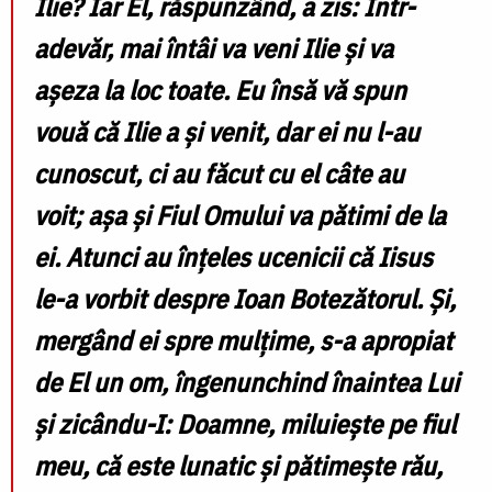
Ilie?
Iar El, răspunzând, a zis: Într-
adevăr, mai întâi va veni Ilie și va
așeza la loc toate. Eu însă vă spun
vouă că Ilie a și venit, dar ei nu l-au
cunoscut, ci au făcut cu el câte au
voit; așa și Fiul Omului va pătimi de la
ei. Atunci au înțeles ucenicii că Iisus
le-a vorbit despre Ioan Botezătorul. Și,
mergând ei spre mulțime, s-a apropiat
de El un om, îngenunchind înaintea Lui
și zicându-I: Doamne, miluiește pe fiul
meu, că este lunatic și pătimește rău,