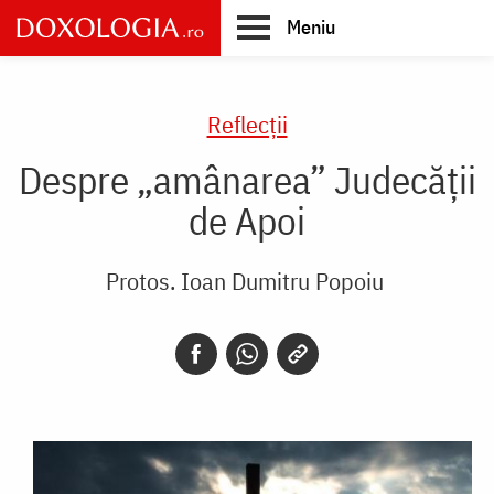
Skip
Meniu
to
main
Main
content
navigation
Reflecții
Despre „amânarea” Judecății
de Apoi
Protos. Ioan Dumitru Popoiu