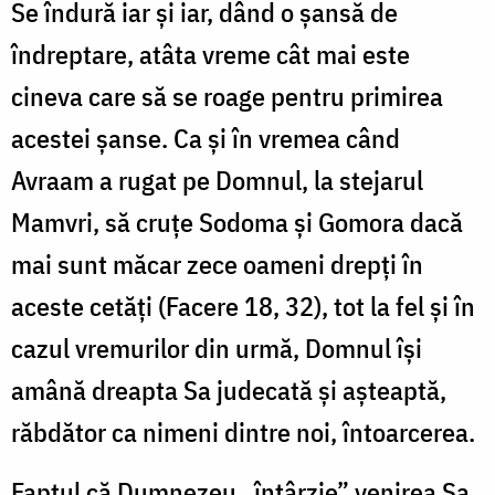
Se îndură iar și iar, dând o șansă de
îndreptare, atâta vreme cât mai este
cineva care să se roage pentru primirea
acestei șanse. Ca și în vremea când
Avraam a rugat pe Domnul, la stejarul
Mamvri, să cruțe Sodoma și Gomora dacă
mai sunt măcar zece oameni drepți în
aceste cetăți (Facere 18, 32), tot la fel și în
cazul vremurilor din urmă, Domnul își
amână dreapta Sa judecată și așteaptă,
răbdător ca nimeni dintre noi, întoarcerea.
Faptul că Dumnezeu „întârzie” venirea Sa