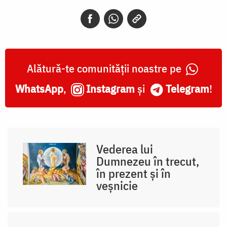
Alătură-te comunității noastre pe
WhatsApp
,
Instagram
și
Telegram
!
Vederea lui
Dumnezeu în trecut,
în prezent și în
veșnicie