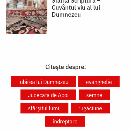
Sfânta Scriptură –
Cuvântul viu al lui
Dumnezeu
Citește despre:
iubirea lui Dumnezeu
evanghelie
Judecata de Apoi
semne
sfârșitul lumii
rugăciune
îndreptare