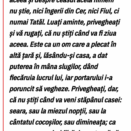
nu știe, nici îngerii din Cer, nici Fiul, ci
numai Tatăl. Luați aminte, privegheați
și vă rugați, că nu știți când va fi ziua
aceea. Este ca un om care a plecat în
altă țară și, lăsându-și casa, a dat
puterea în mâna slugilor, dând
fiecăruia lucrul lui, iar portarului i-a
poruncit să vegheze. Privegheați, dar,
că nu știți când va veni stăpânul casei:
seara, sau la miezul nopții, sau la
cântatul cocoșilor, sau dimineața; ca