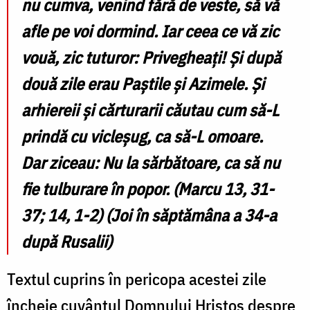
nu cumva, venind fără de veste, să vă
afle pe voi dormind. Iar ceea ce vă zic
vouă, zic tuturor: Privegheați! Și după
două zile erau Paștile și Azimele. Și
arhiereii și cărturarii căutau cum să-L
prindă cu vicleșug, ca să-L omoare.
Dar ziceau: Nu la sărbătoare, ca să nu
fie tulburare în popor. (Marcu 13, 31-
37; 14, 1-2) (Joi în săptămâna a 34-a
după Rusalii)
Textul cuprins în pericopa acestei zile
încheie cuvântul Domnului Hristos despre