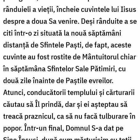
rânduieli a vieții, încheie cuvintele lui Iisus
despre a doua Sa venire. Deși rânduite a se
citi într-o zi situată la nouă săptămâni
distanță de Sfintele Paști, de fapt, aceste
cuvinte au fost rostite de Mântuitorul chiar
în săptămâna Sfintelor Sale Pătimiri, cu
două zile înainte de Paștile evreilor.
Atunci, conducătorii templului și cărturarii
căutau să Îl prindă, dar și ei așteptau să
treacă praznicul, ca să nu facă tulburare în
popor. Într-un final, Domnul S-a dat pe
Sine Însuși, după cum mărturisim cu toții