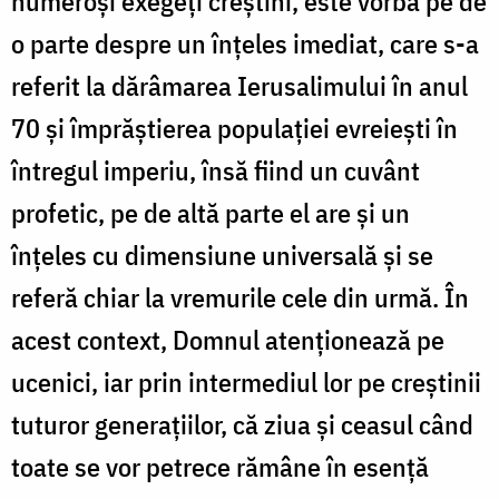
numeroși exegeți creștini, este vorba pe de
o parte despre un înțeles imediat, care s-a
referit la dărâmarea Ierusalimului în anul
70 și împrăștierea populației evreiești în
întregul imperiu, însă fiind un cuvânt
profetic, pe de altă parte el are și un
înțeles cu dimensiune universală și se
referă chiar la vremurile cele din urmă. În
acest context, Domnul atenționează pe
ucenici, iar prin intermediul lor pe creștinii
tuturor generațiilor, că ziua și ceasul când
toate se vor petrece rămâne în esență