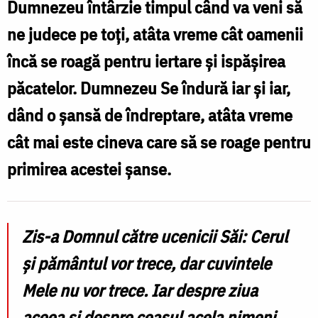
Dumnezeu întârzie timpul când va veni să
/
ne judece pe toți, atâta vreme cât oamenii
Foto:
încă se roagă pentru iertare și ispășirea
Oana
păcatelor. Dumnezeu Se îndură iar și iar,
Nechifor
dând o șansă de îndreptare, atâta vreme
cât mai este cineva care să se roage pentru
primirea acestei șanse.
Zis-a Domnul către ucenicii Săi: Cerul
și pământul vor trece, dar cuvintele
Mele nu vor trece. Iar despre ziua
aceea și despre ceasul acela nimeni