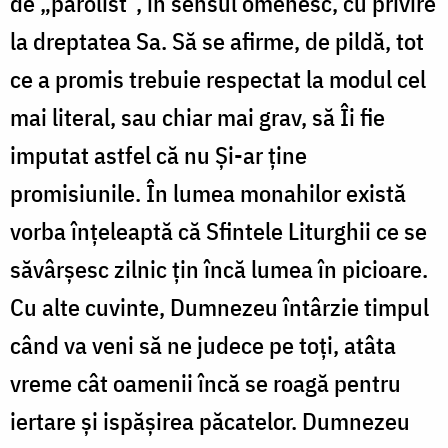
de „parolist”, în sensul omenesc, cu privire
la dreptatea Sa. Să se afirme, de pildă, tot
ce a promis trebuie respectat la modul cel
mai literal, sau chiar mai grav, să Îi fie
imputat astfel că nu Și-ar ține
promisiunile. În lumea monahilor există
vorba înțeleaptă că Sfintele Liturghii ce se
săvârșesc zilnic țin încă lumea în picioare.
Cu alte cuvinte, Dumnezeu întârzie timpul
când va veni să ne judece pe toți, atâta
vreme cât oamenii încă se roagă pentru
iertare și ispășirea păcatelor. Dumnezeu