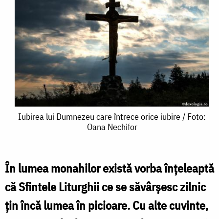
Iubirea
Iubirea lui Dumnezeu care întrece orice iubire / Foto:
Oana Nechifor
lui
Dumnezeu
care
În lumea monahilor există vorba înțeleaptă
întrece
că Sfintele Liturghii ce se săvârșesc zilnic
orice
țin încă lumea în picioare. Cu alte cuvinte,
iubire