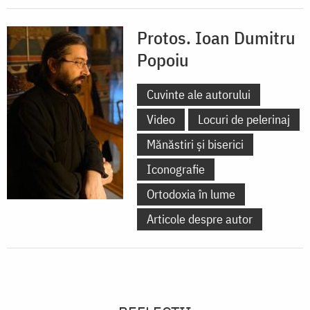
Protos. Ioan Dumitru
Popoiu
Cuvinte ale autorului
Video
Locuri de pelerinaj
Mănăstiri și biserici
Iconografie
Ortodoxia în lume
Articole despre autor