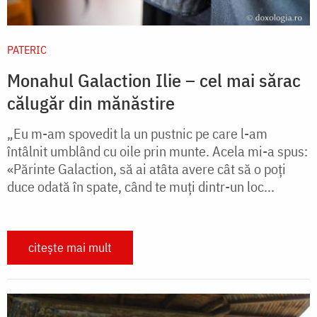
PATERIC
Monahul Galaction Ilie – cel mai sărac
călugăr din mănăstire
„Eu m-am spovedit la un pustnic pe care l-am
întâlnit umblând cu oile prin munte. Acela mi-a spus:
«Părinte Galaction, să ai atâta avere cât să o poţi
duce odată în spate, când te muţi dintr-un loc...
citește mai mult