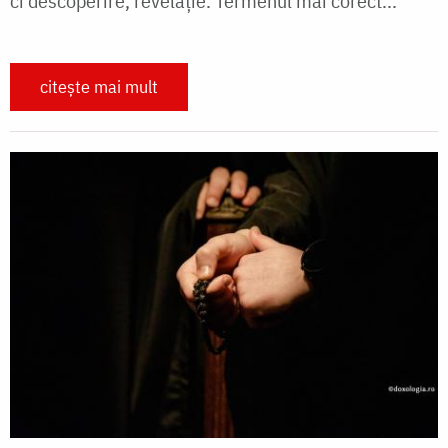
ci descoperire, revelație. Termenul mai corect...
citește mai mult