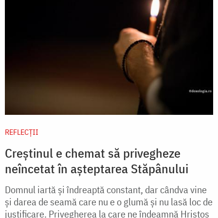
REFLECȚII
Creștinul e chemat să privegheze
neîncetat în așteptarea Stăpânului
Domnul iartă și îndreaptă constant, dar cândva vine
și darea de seamă care nu e o glumă și nu lasă loc de
justificare. Privegherea la care ne îndeamnă Hristos