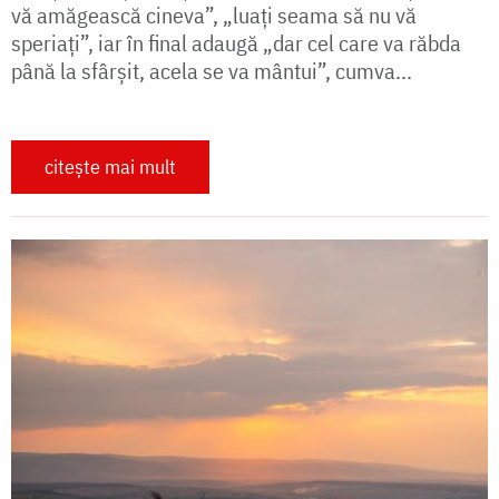
vă amăgească cineva”, „luați seama să nu vă
speriați”, iar în final adaugă „dar cel care va răbda
până la sfârșit, acela se va mântui”, cumva...
citește mai mult