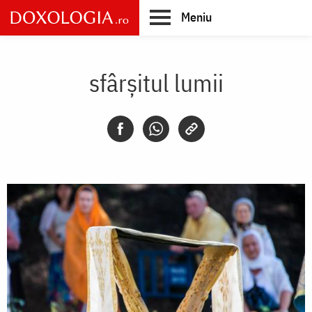
Skip
Meniu
to
main
Main
content
navigation
sfârșitul lumii