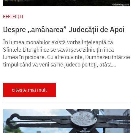
REFLECȚII
Despre „amânarea” Judecății de Apoi
În lumea monahilor există vorba înțeleaptă că
Sfintele Liturghii ce se săvârșesc zilnic țin încă
lumea în picioare. Cu alte cuvinte, Dumnezeu întârzie
timpul când va veni să ne judece pe toți, atâta...
citește mai mult