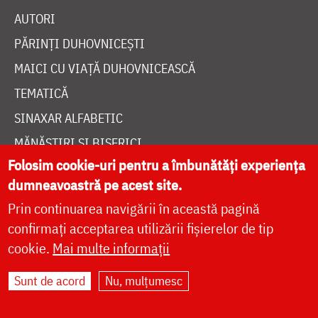
AUTORI
PĂRINȚI DUHOVNICEȘTI
MAICI CU VIAȚĂ DUHOVNICEASCĂ
TEMATICĂ
SINAXAR ALFABETIC
MĂNĂSTIRI ȘI BISERICI
Folosim cookie-uri pentru a îmbunătăți experiența
CALENDAR ORTODOX
dumneavoastră pe acest site.
WIDGET DOXOLOGIA
Prin continuarea navigării în această pagină
RADIO DOXOLOGIA
confirmați acceptarea utilizării fișierelor de tip
cookie.
Mai multe informații
Sunt de acord
Nu, mulțumesc
DESPRE NOI