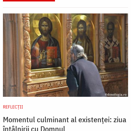
REFLECȚII
Momentul culminant al existenței: ziua
întâlnirii cu Domnul