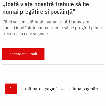
„Toată viața noastră trebuie să fie
numai pregătire și pocăință”
Când va veni sfârșitul, numai Unul-Dumnezeu
știe... Omul întotdeauna trebuie să fie pregătit pentru
trecerea la cele veșnice.
citește mai mult
Paginare
Current page
1
Next page
Următoarea pagină
Last page
Ultima pagină »