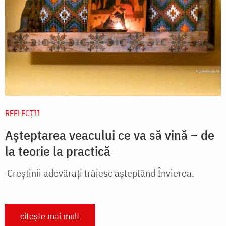
REFLECȚII
Așteptarea veacului ce va să vină – de
la teorie la practică
Creștinii adevărați trăiesc așteptând Învierea.
citește mai mult