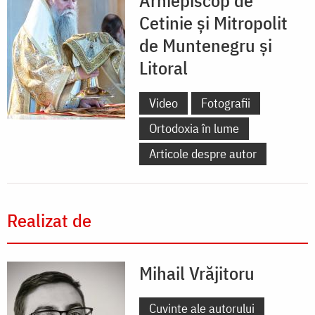
Cetinie și Mitropolit
de Muntenegru și
Litoral
Video
Fotografii
Ortodoxia în lume
Articole despre autor
Realizat de
Mihail Vrăjitoru
Cuvinte ale autorului