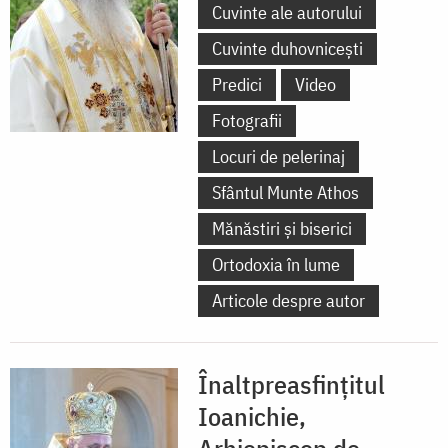
Cuvinte ale autorului
Cuvinte duhovnicești
Predici
Video
Fotografii
Locuri de pelerinaj
Sfântul Munte Athos
Mănăstiri și biserici
Ortodoxia în lume
Articole despre autor
Înaltpreasfințitul
Ioanichie,
Arhiepiscop de