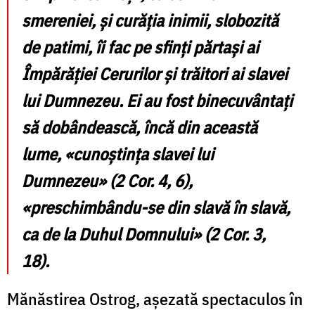
smereniei, și curăția inimii, slobozită
de patimi, îi fac pe sfinți părtași ai
Împărăției Cerurilor și trăitori ai slavei
lui Dumnezeu. Ei au fost binecuvântați
să dobândească, încă din această
lume, «cunoștința slavei lui
Dumnezeu» (2 Cor. 4, 6),
«preschimbându-se din slavă în slavă,
ca de la Duhul Domnului» (2 Cor. 3,
18).
Mănăstirea Ostrog, așezată spectaculos în