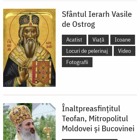
Sfântul Ierarh Vasile
de Ostrog
Acatist
Viață
Icoane
Locuri de pelerinaj
Video
Fotografii
Înaltpreasfințitul
Teofan, Mitropolitul
Moldovei și Bucovinei