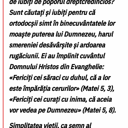
de iubiți de poporul dreptcredincios?
Sunt căutați și iubiți pentru că
ortodocșii simt în binecuvântatele lor
moaște puterea lui Dumnezeu, harul
smereniei desăvârșite și ardoarea
rugăciunii. Ei au împlinit cuvântul
Domnului Hristos din Evanghelie:
«Fericiți cei săraci cu duhul, că a lor
este împărăția cerurilor» (Matei 5, 3),
«Fericiți cei curați cu inima, că aceia
vor vedea pe Dumnezeu» (Matei 5, 8).
Simplitatea vieții, ca semn al