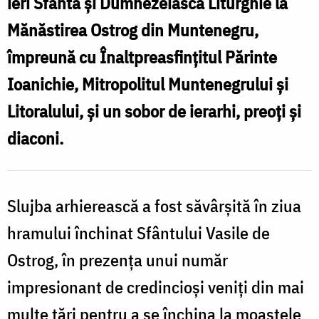
ieri Sfânta și Dumnezeiasca Liturghie la
Mănăstirea Ostrog din Muntenegru,
împreună cu Înaltpreasfințitul Părinte
Ioanichie, Mitropolitul Muntenegrului și
Litoralului, și un sobor de ierarhi, preoți și
diaconi.
Slujba arhierească a fost săvârșită în ziua
hramului închinat Sfântului Vasile de
Ostrog, în prezența unui număr
impresionant de credincioși veniți din mai
multe țări pentru a se închina la moaștele