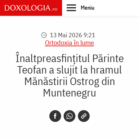
Skip
Meniu
to
main
Main
content
navigation
13 Mai 2026 9:21
Ortodoxia în lume
Înaltpreasfințitul Părinte
Teofan a slujit la hramul
Mănăstirii Ostrog din
Muntenegru