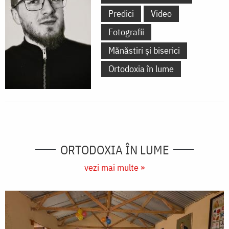
Predici
Video
Fotografii
Mănăstiri și biserici
Ortodoxia în lume
ORTODOXIA ÎN LUME
vezi mai multe »