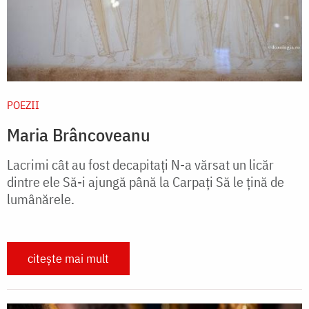
POEZII
Maria Brâncoveanu
Lacrimi cât au fost decapitaţi N-a vărsat un licăr
dintre ele Să-i ajungă până la Carpaţi Să le ţină de
lumânărele.
citește mai mult