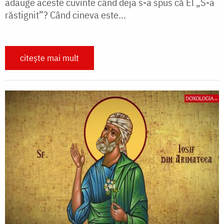
adauge aceste cuvinte când deja s-a spus că El „S-a
răstignit”? Când cineva este...
citește mai mult