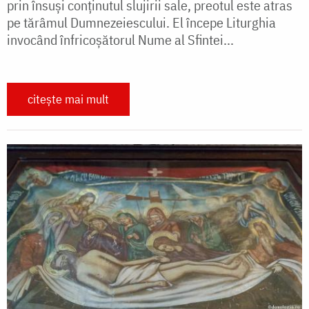
prin însuşi conţinutul slujirii sale, preotul este atras
pe tărâmul Dumnezeiescului. El începe Liturghia
invocând înfricoşătorul Nume al Sfintei...
citește mai mult