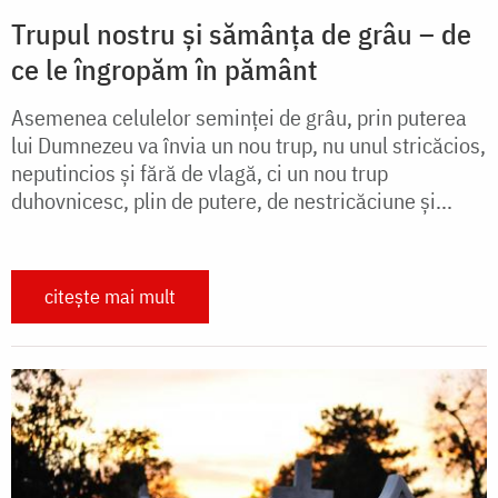
Trupul nostru și sămânța de grâu – de
ce le îngropăm în pământ
Asemenea celulelor seminţei de grâu, prin puterea
lui Dumnezeu va învia un nou trup, nu unul stricăcios,
neputincios şi fără de vlagă, ci un nou trup
duhovnicesc, plin de putere, de nestricăciune şi...
citește mai mult