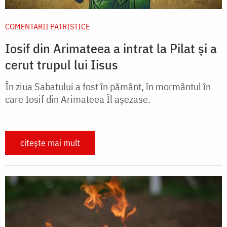
COMENTARII PATRISTICE
Iosif din Arimateea a intrat la Pilat şi a
cerut trupul lui Iisus
În ziua Sabatului a fost în pământ, în mormântul în
care Iosif din Arimateea Îl așezase.
citește mai mult