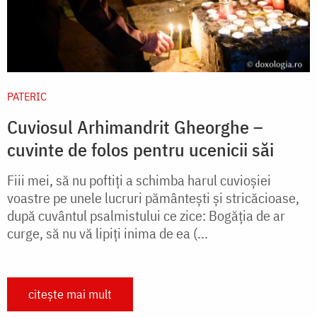
PATERIC
Cuviosul Arhimandrit Gheorghe –
cuvinte de folos pentru ucenicii săi
Fiii mei, să nu poftiţi a schimba harul cuvioşiei
voastre pe unele lucruri pământeşti şi stricăcioase,
după cuvântul psalmistului ce zice: Bogăţia de ar
curge, să nu vă lipiţi inima de ea (...
citește mai mult