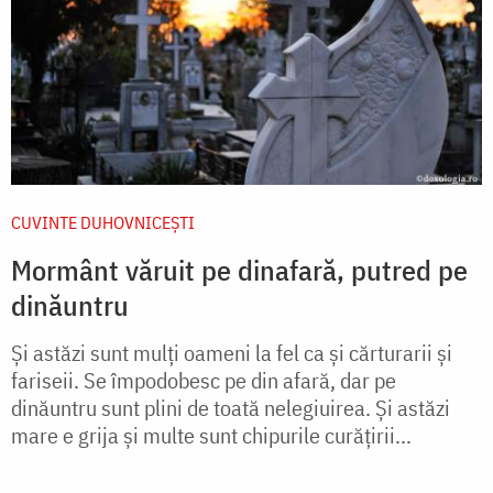
CUVINTE DUHOVNICEȘTI
Mormânt văruit pe dinafară, putred pe
dinăuntru
Şi astăzi sunt mulţi oameni la fel ca și cărturarii şi
fariseii. Se împodobesc pe din afară, dar pe
dinăuntru sunt plini de toată nelegiuirea. Şi astăzi
mare e grija şi multe sunt chipurile curăţirii...