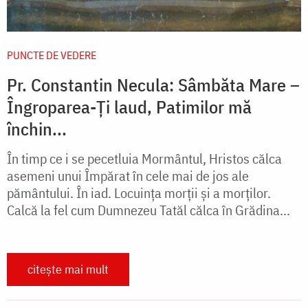
PUNCTE DE VEDERE
Pr. Constantin Necula: Sâmbăta Mare –
Îngroparea-Ți laud, Patimilor mă
închin...
În timp ce i se pecetluia Mormântul, Hristos călca
asemeni unui Împărat în cele mai de jos ale
pământului. În iad. Locuința morții și a morților.
Calcă la fel cum Dumnezeu Tatăl călca în Grădina...
citește mai mult