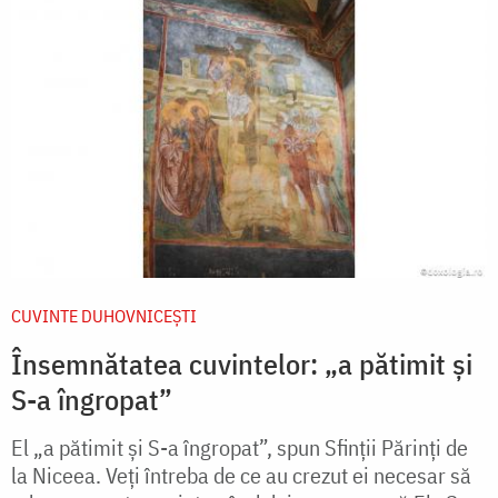
CUVINTE DUHOVNICEȘTI
Însemnătatea cuvintelor: „a pătimit şi
S-a îngropat”
El „a pătimit şi S-a îngropat”, spun Sfinţii Părinţi de
la Niceea. Veţi întreba de ce au crezut ei necesar să