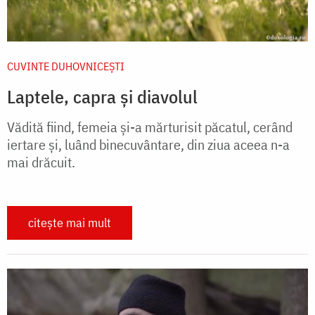
CUVINTE DUHOVNICEȘTI
Laptele, capra și diavolul
Vădită fiind, femeia și-a mărturisit păcatul, cerând
iertare și, luând binecuvântare, din ziua aceea n-a
mai drăcuit.
citește mai mult