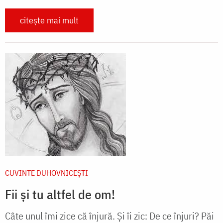
citește mai mult
CUVINTE DUHOVNICEȘTI
Fii şi tu altfel de om!
Câte unul îmi zice că înjură. Şi îi zic: De ce înjuri? Păi