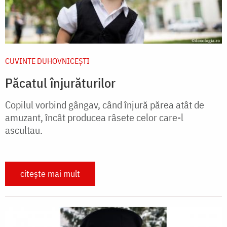
CUVINTE DUHOVNICEȘTI
Păcatul înjurăturilor
Copilul vorbind gângav, când înjură părea atât de
amuzant, încât producea râsete celor care-l
ascultau.
citește mai mult