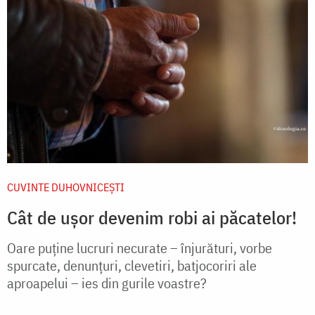
CUVINTE DUHOVNICEȘTI
Cât de ușor devenim robi ai păcatelor!
Oare puţine lucruri necurate – înjurături, vorbe
spurcate, denunţuri, clevetiri, batjocoriri ale
aproapelui – ies din gurile voastre?