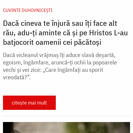
CUVINTE DUHOVNICEȘTI
Dacă cineva te înjură sau îți face alt
rău, adu-ți aminte că și pe Hristos L-au
batjocorit oamenii cei păcătoși
Dacă vicleanul vrăjmaș îți aduce slavă deșar­tă,
egoism, îngâmfare, aruncă-ți ochii la popoarele
vechi și vei zice: „Care îngâmfați au sporit
vreodată?”.
citește mai mult