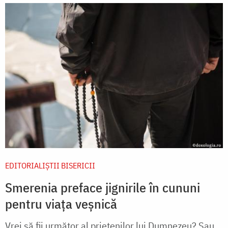
EDITORIALIȘTII BISERICII
Smerenia preface jignirile în cununi
pentru viața veșnică
Vrei să fii următor al prietenilor lui Dumnezeu? Sau