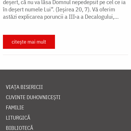
deșert, că nu va lăsa Domnul nepedepsit pe cel ce ia
în deșert numele Lui“. (Ieșirea 20, 7). Vă oferim
astăzi explicarea poruncii a III-a a Decalogului,...
citește mai mult
VIAȚA BISERICII
CUVINTE DUHOVNICEȘTI
FAMILIE
LITURGICĂ
BIBLIOTECĂ