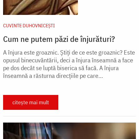
CUVINTE DUHOVNICEȘTI
Cum ne putem păzi de înjurături?
A înjura este groaznic. Ştiţi de ce este groaznic? Este
opusul binecuvântării, deci a înjura înseamnă a face
pe dos decât se luptă biserica să facă. A înjura
înseamnă a răsturna direcţiile pe care...
citește mai mult