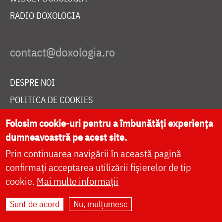
RADIO DOXOLOGIA
DESPRE NOI
POLITICA DE COOKIES
DONEAZĂ ONLINE PENTRU CATEDRALA NAȚIONALĂ
Folosim cookie-uri pentru a îmbunătăți experiența
dumneavoastră pe acest site.
Prin continuarea navigării în această pagină
LIVE
confirmați acceptarea utilizării fișierelor de tip
cookie.
Mai multe informații
Site dezvoltat de
DOXOLOGIA MEDIA
,
Sunt de acord
Nu, mulțumesc
Arhiepiscopia Iașilor | ©
doxologia.ro