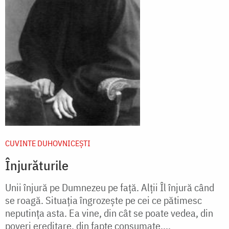
CUVINTE DUHOVNICEȘTI
Înjurăturile
Unii înjură pe Dumnezeu pe faţă. Alţii Îl înjură când
se roagă. Situaţia îngrozeşte pe cei ce pătimesc
neputinţa asta. Ea vine, din cât se poate vedea, din
poveri ereditare, din fapte consumate,...