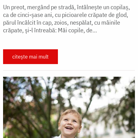
Un preot, mergând pe stradă, întâlneşte un copilaş,
ca de cinci-şase ani, cu picioarele crăpate de glod,
părul încâlcit în cap, zoios, nespălat, cu mâinile
crăpate, şi-l întreabă: Măi copile, de...
citește mai mult