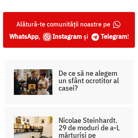
Alătură-te comunității noastre pe
WhatsApp
,
Instagram
și
Telegram
!
De ce să ne alegem
un sfânt ocrotitor al
casei?
Nicolae Steinhardt.
29 de moduri de a-L
mărturisi pe