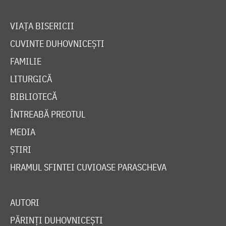
VIAȚA BISERICII
CUVINTE DUHOVNICEȘTI
FAMILIE
LITURGICĂ
BIBLIOTECĂ
ÎNTREABĂ PREOTUL
MEDIA
ȘTIRI
HRAMUL SFINTEI CUVIOASE PARASCHEVA
AUTORI
PĂRINȚI DUHOVNICEȘTI