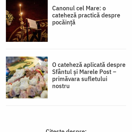
Canonul cel Mare: o
cateheză practică despre
pocăință
O cateheză aplicată despre
Sfântul și Marele Post –
primăvara sufletului
nostru
Citește despre: