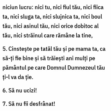
niciun lucru: nici tu, nici fiul tău, nici fiica
ta, nici sluga ta, nici slujnica ta, nici boul
tău, nici asinul tău, nici orice dobitoc al
tău, nici străinul care rămâne la tine,
5. Cinsteşte pe tatăl tău şi pe mama ta, ca
să-ţi fie bine şi să trăieşti ani mulţi pe
pământul pe care Domnul Dumnezeul tău
ţi-l va da ţie.
6. Să nu ucizi!
7. Să nu fii desfrânat!