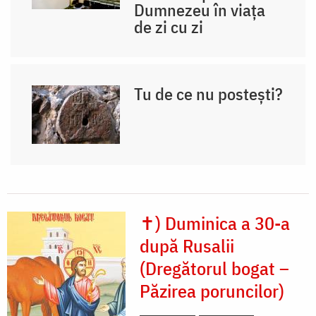
Dumnezeu în viaţa
de zi cu zi
Tu de ce nu posteşti?
✝) Duminica a 30-a
după Rusalii
(Dregătorul bogat –
Păzirea poruncilor)