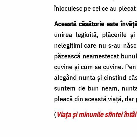
Foto:
înlocuiesc pe cei ce au plecat 
Pr.
Benedict
Această căsătorie este învăț
Both
unirea legiuită, plăcerile și
nelegitimi care nu s-au născu
păzească neamestecat bunul n
cuvine și cum se cuvine. Pen
alegând nunta și cinstind căs
suntem de bun neam, nunta n
pleacă din această viață, dar 
(
Viața și minunile sfintei întâ