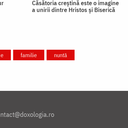
ur
Căsătoria creștină este o imagine
a unirii dintre Hristos și Biserică
ie
familie
nuntă