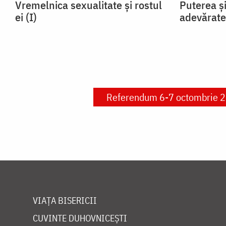
Vremelnica sexualitate și rostul
Puterea și
ei (I)
adevărate
Referendum 6-7 octombrie 
VIAȚA BISERICII
CUVINTE DUHOVNICEȘTI