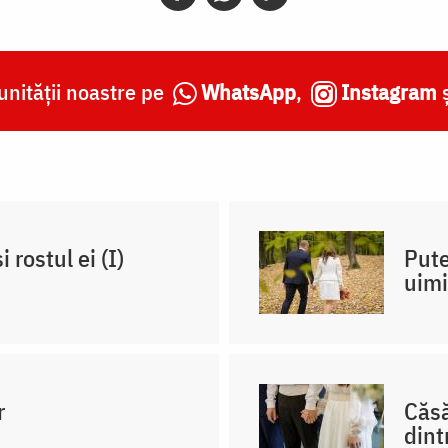
nității noastre pe
WhatsApp
,
Instagram
 rostul ei (I)
Pute
uimi
r
Căsă
dint