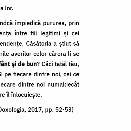
a lor.
iindcă împiedică pururea, prin
nța între fiii legitimi și cei
cendențe. Căsătoria a știut să
e averilor celor cărora li se
fânt și de bun
? Căci tatăl tău,
 pe fiecare dintre noi, cei ce
iecare dintre noi numaidecât
e îl înlocuiește.
 Doxologia, 2017, pp. 52-53)