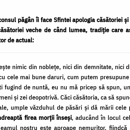
consul păgân îi face Sfintei apologia căsătoriei ș
 căsătoriei veche de când lumea, tradiție care 
or de actual:
sește nimic din noblețe, nici din demnitate, nici 
tă cu cele mai bune daruri, cum putem presupune 
ti fugind de nuntă, eu nu mă pricep să spun, un 
oameni și zei deopotrivă. Căci căsătoria, ca să s
ale, umple văzduhul de păsări și dă mării cele 
dreaptă firea morții înseși
, aducând în locul ce
neamul nostru este aproape nemuritor, fiindc