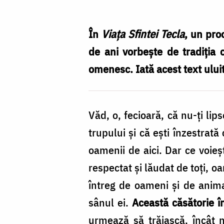
dintre
un
În
Viața Sfintei Tecla
, un pro
bărbat
de ani vorbește de tradiția
și
omenesc. Iată acest text uluit
o
femeie,
Văd, o, fecioară, că nu-ți lip
respectată
trupului și că ești înzestra
chiar
oamenii de aici. Dar ce voieș
și
respectat și lăudat de toți, 
de
întreg de oameni și de anim
păgâni
sânul ei.
Această căsătorie în
/
urmează să trăiască, încât 