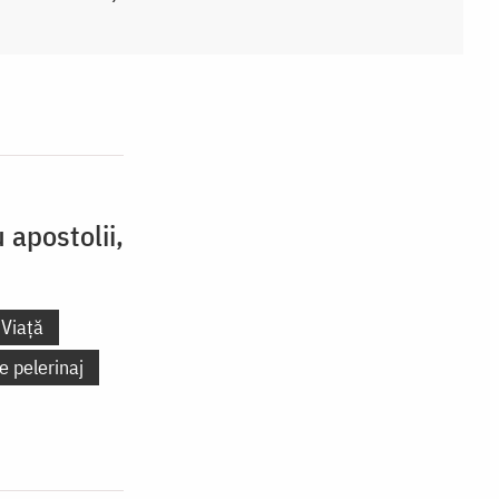
 apostolii,
Viață
e pelerinaj