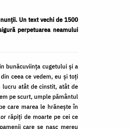
i nunții. Un text vechi de 1500
asigură perpetuarea neamului
din bunăcuviința cugetului și a
din ceea ce vedem, eu și toți
lucru atât de cinstit, atât de
punem pe scurt, umple pământul
pe care marea le hrănește în
lor răpiți de moarte pe cei ce
ă oamenii care se nasc mereu