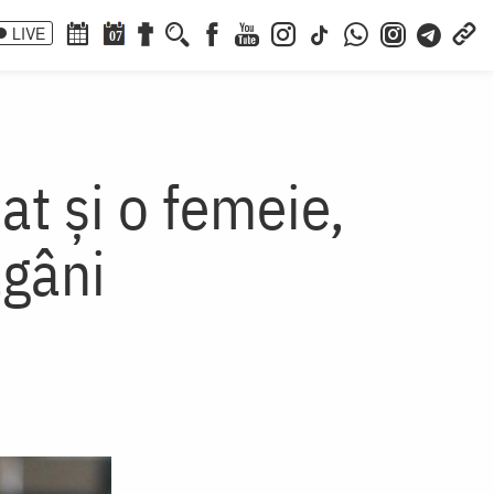
LIVE
07
at și o femeie,
ăgâni