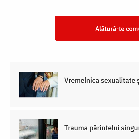
Alătură-te comu
Vremelnica sexualitate și
Trauma părintelui singu