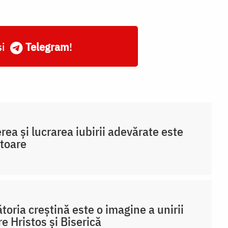
și
Telegram
!
rea și lucrarea iubirii adevărate este
toare
toria creștină este o imagine a unirii
re Hristos și Biserică