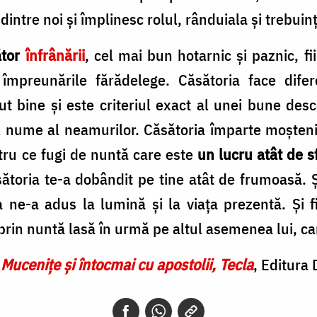
dintre noi și împlinesc rolul, rânduiala și trebuinț
ător
înfrânării
, cel mai bun hotarnic și paznic, f
 împreunările fărădelege. Căsătoria face difere
t bine și este criteriul exact al unei bune des
ume al neamurilor. Căsătoria împarte moșteniril
tru ce fugi de nuntă care este
un lucru atât de s
ătoria te-a dobândit pe tine atât de frumoasă. Și
e-a adus la lumină și la viața prezentă. Și f
prin nuntă lasă în urmă pe altul asemenea lui, car
i Mucenițe și întocmai cu apostolii, Tecla
, Editura