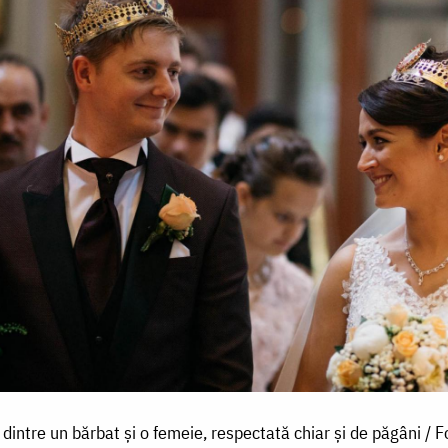
i dintre un bărbat și o femeie, respectată chiar și de păgâni / 