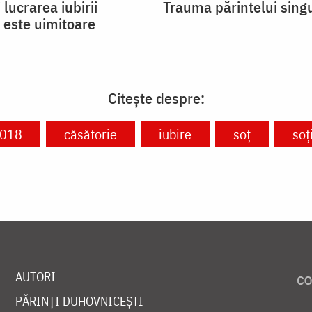
 lucrarea iubirii
Trauma părintelui sing
 este uimitoare
Citește despre:
2018
căsătorie
iubire
soț
soț
AUTORI
PĂRINȚI DUHOVNICEȘTI