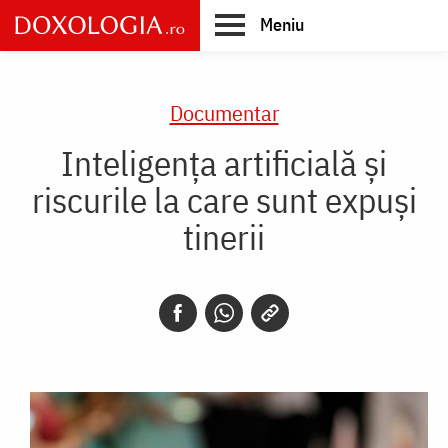
Skip
Meniu
to
main
Main
content
navigation
Documentar
Inteligența artificială și
riscurile la care sunt expuși
tinerii