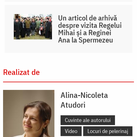
Un articol de arhivă
despre vizita Regelui
Mihai și a Reginei
Ana la Spermezeu
Realizat de
Alina-Nicoleta
Atudori
Cuvinte ale autorului
Video
Locuri de pelerinaj