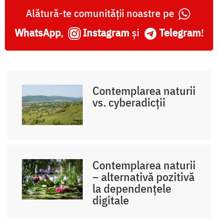
Alătură-te comunității noastre pe
WhatsApp
,
Instagram
și
Telegram
!
Contemplarea naturii
vs. cyberadicții
Contemplarea naturii
– alternativă pozitivă
la dependențele
digitale