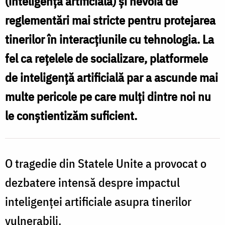
(inteligență artificială) și nevoia de
expuși
reglementări mai stricte pentru protejarea
tinerii
tinerilor în interacțiunile cu tehnologia. La
/
fel ca rețelele de socializare, platformele
Foto:
de inteligență artificială par a ascunde mai
Oana
multe pericole pe care mulți dintre noi nu
Nechifor
le conștientizăm suficient.
O tragedie din Statele Unite a provocat o
dezbatere intensă despre impactul
inteligenței artificiale asupra tinerilor
vulnerabili.