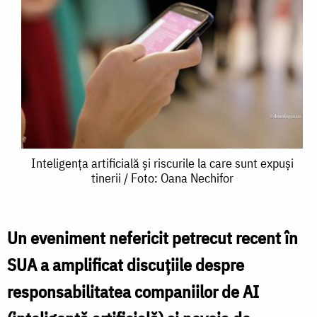
Inteligența
Inteligența artificială și riscurile la care sunt expuși
tinerii / Foto: Oana Nechifor
artificială
și
riscurile
Un eveniment nefericit petrecut recent în
la
SUA
a amplificat discuțiile despre
care
responsabilitatea companiilor de AI
sunt