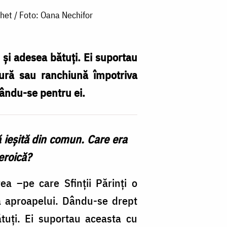
het / Foto: Oana Nechifor
 şi adesea bătuţi. Ei suportau
 ură sau ranchiună împotriva
gându-se pentru ei.
ă ieşită din comun. Care era
eroică?
a –pe care Sfinţii Părinţi o
a aproapelui. Dându-se drept
ătuţi. Ei suportau aceasta cu