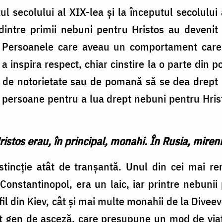
tul secolului al XIX-lea şi la începutul secolului a
dintre primii nebuni pentru Hristos au devenit
r. Persoanele care aveau un comportament care
 a inspira respect, chiar cinstire la o parte din p
e de notorietate sau de pomană să se dea drept
ersoane pentru a lua drept nebuni pentru Hrist
ristos erau, în principal, monahi. În Rusia, mire
tincţie atât de tranşantă. Unul din cei mai re
 Constantinopol, era un laic, iar printre nebunii
l din Kiev, cât şi mai multe monahii de la Dive
st gen de asceză, care presupune un mod de viaţ