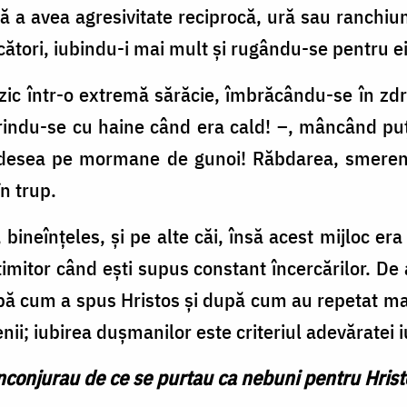
ă a avea agresivitate reciprocă, ură sau ranchiun
cători, iubindu-i mai mult şi rugându-se pentru ei
fizic într-o extremă sărăcie, îmbrăcându-se în zdr
rindu-se cu haine când era cald! –, mâncând puţ
, adesea pe mormane de gunoi! Răbdarea, smereni
în trup.
 bineînţeles, și pe alte căi, însă acest mijloc er
imitor când eşti supus constant încercărilor. D
upă cum a spus Hristos şi după cum au repetat mai
nii; iubirea duşmanilor este criteriul adevăratei i
înconjurau de ce se purtau ca nebuni pentru Hris