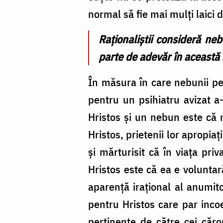
normal să fie mai mulţi laici
Raţionaliştii consideră ne
parte de adevăr în această
În măsura în care nebunii pen
pentru un psihiatru avizat a
Hristos şi un nebun este că 
Hristos, prietenii lor apropia
şi mărturisit că în viaţa p
Hristos este că ea e volunta
aparenţă iraţional al anumit
pentru Hristos care par inco
pertinente de către cei căro