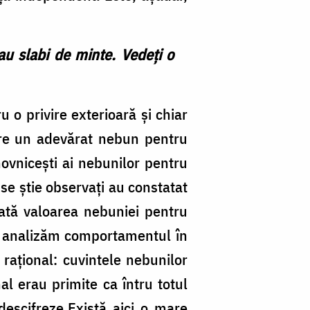
au slabi de minte. Vedeţi o
 o privire exterioară şi chiar
ntre un adevărat nebun pentru
ovniceşti ai nebunilor pentru
 se ştie observaţi au constatat
ată valoarea nebuniei pentru
că analizăm comportamentul în
raţional: cuvintele nebunilor
l erau primite ca întru totul
descifreze.Există aici o mare