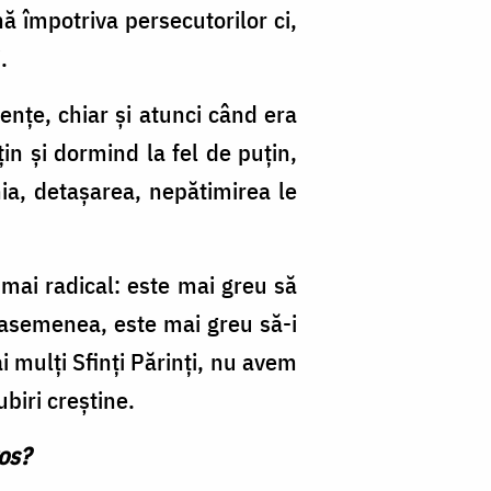
ă împotriva persecutorilor ci,
.
enţe, chiar şi atunci când era
in şi dormind la fel de puţin,
a, detaşarea, nepătimirea le
a mai radical: este mai greu să
e asemenea, este mai greu să-i
 mulţi Sfinţi Părinţi, nu avem
ubiri creştine.
tos?