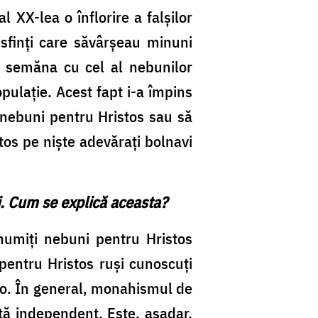
l XX-lea o înflorire a falşilor
 sfinţi care săvârşeau minuni
 semăna cu cel al nebunilor
opulaţie. Acest fapt i-a împins
 nebuni pentru Hristos sau să
os pe nişte adevăraţi bolnavi
ni. Cum se explică aceasta?
numiţi nebuni pentru Hristos
 pentru Hristos ruşi cunoscuţi
evo. În general, monahismul de
ă independent. Este, aşadar,