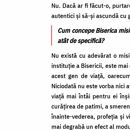
Nu. Dacă ar fi făcut-o, purtar
autentici şi să-şi ascundă cu g
Cum concepe Biserica misiu
atât de specifică?
Nu există cu adevărat o misiu
instituţie a Bisericii, este 
acest gen de viaţă, oarecum
Niciodată nu este vorba nici 
viaţă mai întâi pentru ei în
curăţirea de patimi, a smeren
înainte-vederea, profeţia şi 
mai degrabă un efect al modul