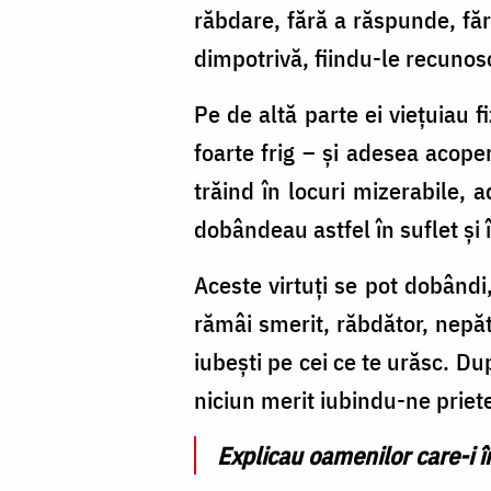
Larchet
răbdare, fără a răspunde, făr
/
dimpotrivă, fiindu-le recunos
Foto:
Pe de altă parte ei vieţuiau 
Oana
foarte frig – şi adesea acope
Nechifor
trăind în locuri mizerabile
dobândeau astfel în suflet şi 
Aceste virtuţi se pot dobândi,
rămâi smerit, răbdător, nepăt
iubeşti pe cei ce te urăsc. D
niciun merit iubindu-ne priete
Explicau oamenilor care-i 