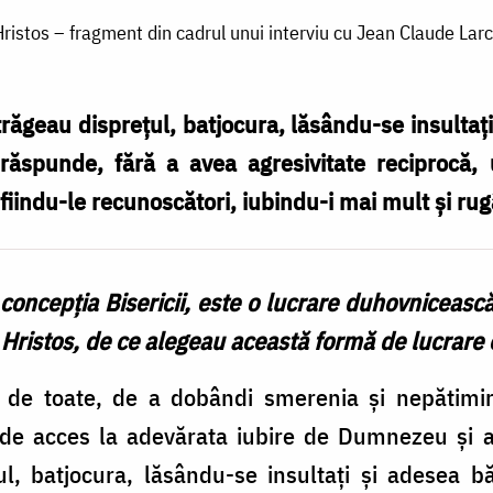
ristos – fragment din cadrul unui interviu cu Jean Claude Larc
răgeau dispreţul, batjocura, lăsându-se insultaţi
răspunde, fără a avea agresivitate reciprocă,
 fiindu-le recunoscători, iubindu-i mai mult şi ru
concepţia Bisericii, este o lucrare duhovniceasc
 Hristos, de ce alegeau această formă de lucrare 
e de toate, de a dobândi smerenia şi nepătimire
e de acces la adevărata iubire de Dumnezeu şi 
ul, batjocura, lăsându-se insultaţi şi adesea b