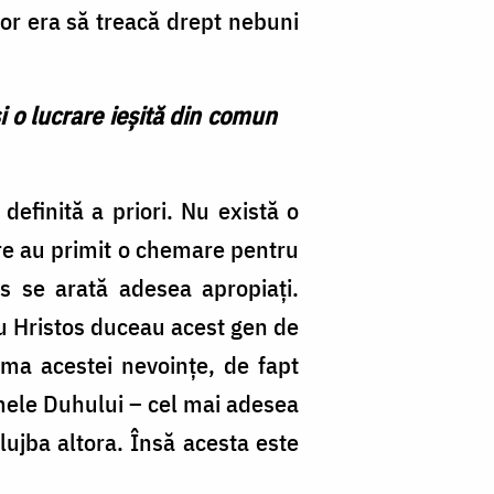
 lor era să treacă drept nebuni
 o lucrare ieşită din comun
definită a priori. Nu există o
are au primit o chemare pentru
s se arată adesea apropiaţi.
ru Hristos duceau acest gen de
rma acestei nevoinţe, de fapt
smele Duhului – cel mai adesea
lujba altora. Însă acesta este