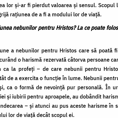
ea lor şi-ar fi pierdut valoarea şi sensul. Scopul
rijă raţiunea de a fi a modului lor de viaţă.
nea nebunilor pentru Hristos? La ce poate folosi
ne a nebunilor pentru Hristos care să poată fi 
mai curând o harismă rezervată câtorva persoane c
 ca la profeţi – de care nebunii pentru Hristo
atât de a exercita o funcţie în lume. Nebunii pent
şişi, ca o formă de nevoinţă pur personală. În u
iei şi iubirii pentru aproapele, au dobândit hari
vindecarea – şi atunci au pus aceste harisme în s
ui lor de viaţă decât scopul ei.