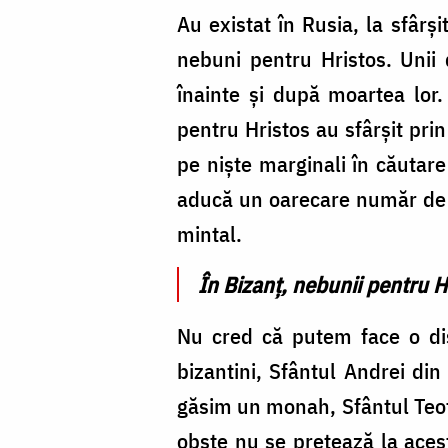
Au existat în Rusia, la sfârşi
nebuni pentru Hristos. Unii 
înainte şi după moartea lo
pentru Hristos au sfârşit prin
pe nişte marginali în căutar
aducă un oarecare număr de p
mintal.
În Bizanţ, nebunii pentru H
Nu cred că putem face o dis
bizantini, Sfântul Andrei din
găsim un monah, Sfântul Teofi
obşte nu se pretează la ace