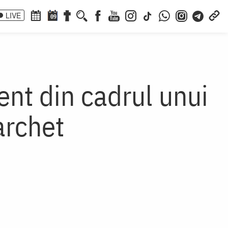
LIVE
09
ent din cadrul unui
archet