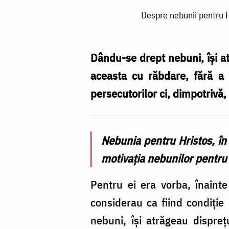
Despre
Despre nebunii pentru H
nebunii
pentru
Hristos
Dându-se drept nebuni, îşi at
–
aceasta cu răbdare, fără a 
fragment
persecutorilor ci, dimpotrivă,
din
cadrul
Nebunia pentru Hristos, în 
unui
motivaţia nebunilor pentru
interviu
cu
Pentru ei era vorba, înaint
Jean
considerau ca fiind condiţi
Claude
nebuni, îşi atrăgeau dispreţ