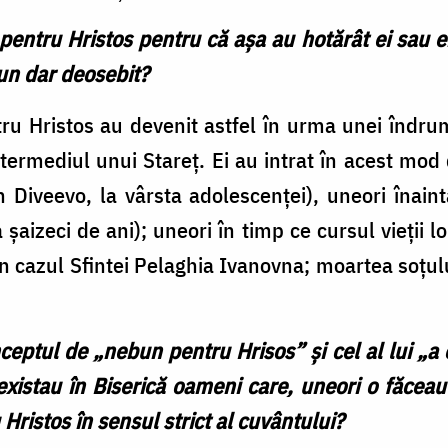
ntru Hristos pentru că aşa au hotărât ei sau er
un dar deosebit?
ru Hristos au devenit astfel în urma unei îndrum
ermediul unui Stareţ. Ei au intrat în acest mod 
 Diveevo, la vârsta adolescenţei), uneori înaint
aizeci de ani); uneori în timp ce cursul vieţii lo
în cazul Sfintei Pelaghia Ivanovna; moartea soţulu
nceptul de „nebun pentru Hrisos” şi cel al lui „
existau în Biserică oameni care, uneori o făceau
Hristos în sensul strict al cuvântului?