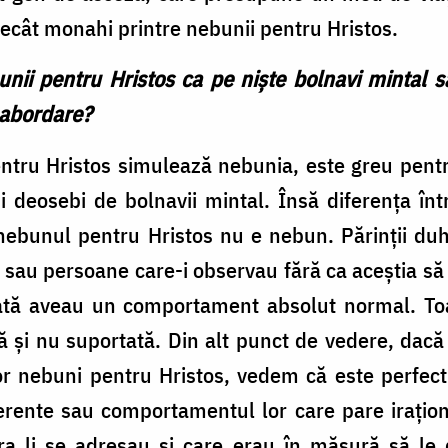
 decât monahi printre nebunii pentru Hristos.
bunii pentru Hristos ca pe nişte bolnavi mintal s
 abordare?
tru Hristos simulează nebunia, este greu pentru
-i deosebi de bolnavii mintal. Însă diferenţa î
nebunul pentru Hristos nu e nebun. Părinţii duh
ţi sau persoane care-i observau fără ca aceştia să
rivată aveau un comportament absolut normal. To
ră şi nu suportată. Din alt punct de vedere, da
or nebuni pentru Hristos, vedem că este perfect 
erente sau comportamentul lor care pare iraţiona
ra li se adresau şi care erau în măsură să le 