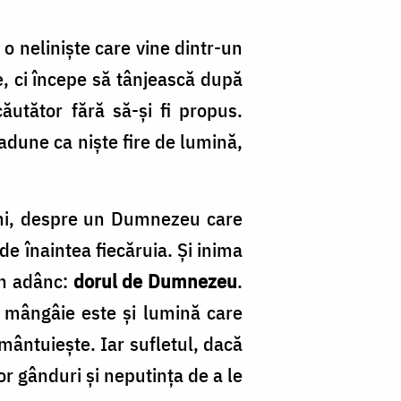
 o neliniște care vine dintr-un
e, ci începe să tânjească după
utător fără să-și fi propus.
se adune ca niște fire de lumină,
gini, despre un Dumnezeu care
de înaintea fiecăruia. Și inima
in adânc:
dorul de Dumnezeu
.
e mângâie este și lumină care
mântuiește. Iar sufletul, dacă
r gânduri și neputința de a le