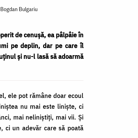
r. Bogdan Bulgariu
operit de cenușă, ea pâlpâie în
mi pe deplin, dar pe care îl
uținul și nu-l lasă să adoarmă
fel, ele pot rămâne doar ecoul
niștea nu mai este liniște, ci
i, mai neliniștiți, mai vii. Și
e, ci un adevăr care să poată