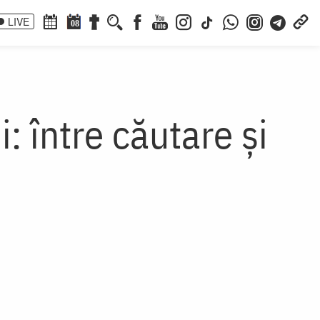
LIVE
08
: între căutare și