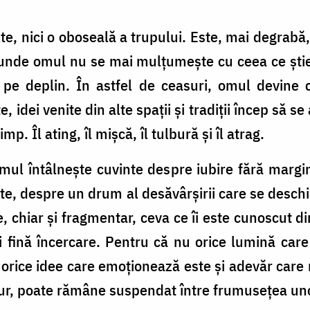
te, nici o oboseală a trupului. Este, mai degrabă,
lo unde omul nu se mai mulțumește cu ceea ce ști
pe deplin. În astfel de ceasuri, omul devine că
e, idei venite din alte spații și tradiții încep să 
mp. Îl ating, îl mișcă, îl tulbură și îl atrag.
omul întâlnește cuvinte despre iubire fără mar
oate, despre un drum al desăvârșirii care se deschi
, chiar și fragmentar, ceva ce îi este cunoscut d
i fină încercare. Pentru că nu orice lumină car
orice idee care emoționează este și adevăr care 
gur, poate rămâne suspendat între frumusețea uno