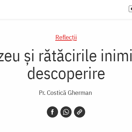
Reflecții
 și rătăcirile inimii
descoperire
Pr. Costică Gherman