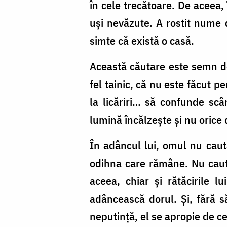
în cele trecătoare. De aceea, 
uși nevăzute. A rostit nume d
simte că există o casă.
Această căutare este semn de 
fel tainic, că nu este făcut p
la licăriri… să confunde scâ
lumină încălzește și nu oric
În adâncul lui, omul nu caut
odihna care rămâne. Nu caută
aceea, chiar și rătăcirile 
adâncească dorul. Și, fără s
neputință, el se apropie de c