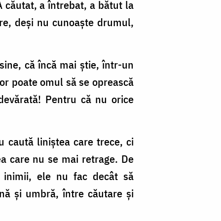
 căutat, a întrebat, a bătut la
care, deși nu cunoaște drumul,
ine, că încă mai știe, într-un
 ușor poate omul să se oprească
adevărată! Pentru că nu orice
caută liniștea care trece, ci
ea care nu se mai retrage. De
 inimii, ele nu fac decât să
nă și umbră, între căutare și