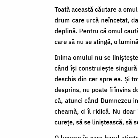
Toată această căutare a omului
drum care urcă neîncetat, da
deplină. Pentru că omul caută
care să nu se stingă, o lumin
Inima omului nu se linișteșt
când își construiește singur
deschis din cer spre ea. Și t
desprins, nu poate fi învins d
că, atunci când Dumnezeu intr
cheamă, ci îl ridică. Nu doar 
curețe, să se liniștească, să 
O lucrare în care harul atinge