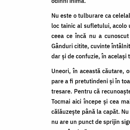
odihni inima.
Bogdan
Bulgariu
Nu este o tulburare ca celelal
loc tainic al sufletului, aco
ceea ce încă nu a cunoscut 
Gânduri citite, cuvinte întâlnit
dar și de confuzie, în același ti
Uneori, în această căutare, 
pare a fi pretutindeni și în t
tresare. Pentru că recunoaște
Tocmai aici începe și cea ma
călăuzește până la capăt. Nu 
nu are un punct de sprijin si