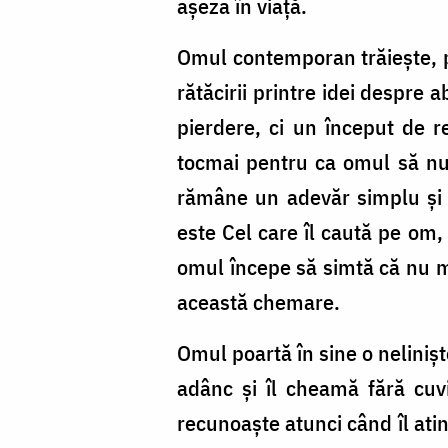
așeza în viață.
Omul contemporan trăiește, po
rătăcirii printre idei despre 
pierdere, ci un început de 
tocmai pentru ca omul să nu 
rămâne un adevăr simplu și 
este Cel care îl caută pe om, c
omul începe să simtă că nu ma
această chemare.
Omul poartă în sine o nelinișt
adânc și îl cheamă fără cuv
recunoaște atunci când îl ati