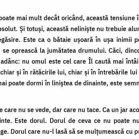
ate mai mult decât oricând, această tensiune în
absolut. Și totuși, această neliniște nu trebuie 
regăsire. Este ca o bătaie ușoară în ușa inimii
se oprească la jumătatea drumului. Căci, dinco
adânc: nu omul este cel care Îl caută mai în
hiar și în rătăcirile lui, chiar și în întrebările l
i poate dormi în liniștea de dinainte, este semn c
e care nu se vede, dar care nu tace. Ca un jar ac
inte. Este dorul. Dorul de ceva ce nu poate nu
nge. Dorul care nu-l lasă să se mulțumească cu p