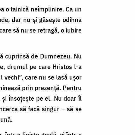
ea o tainică neîmplinire. Ca un
nde, dar nu-și găsește odihna
are să nu se retragă, o iubire
lasă cuprinsă de Dumnezeu. Nu
e, drumul pe care Hristos l-a
l vechi”, care nu se lasă ușor
luminează prin prezență. Pentru
și însoțește pe el. Nu doar îl
 încerca să facă singur – să se
eună.
într-o liniște goală, ci într-o