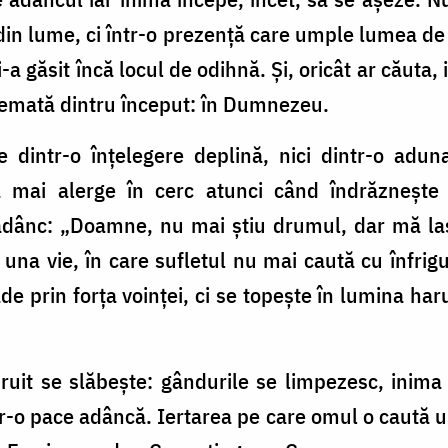
 din lume, ci într-o prezență care umple lumea de
-a găsit încă locul de odihnă. Și, oricât ar căuta,
hemată dintru început: în Dumnezeu.
 dintr-o înțelegere deplină, nici dintr-o aduna
 mai alerge în cerc atunci când îndrăznește 
dânc: „Doamne, nu mai știu drumul, dar mă las î
ci una vie, în care sufletul nu mai caută cu înfri
 prin forța voinței, ci se topește în lumina haru
ruit se slăbește: gândurile se limpezesc, inima
tr-o pace adâncă. Iertarea pe care omul o caută u