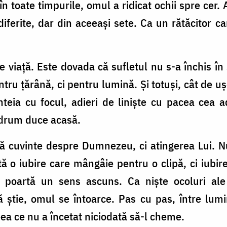
în toate timpurile, omul a ridicat ochii spre cer. A
iferite, dar din aceeași sete. Ca un rătăcitor 
viață. Este dovada că sufletul nu s-a închis în s
entru țărână, ci pentru lumină. Și totuși, cât de
nteia cu focul, adieri de liniște cu pacea cea 
e drum duce acasă.
ă cuvinte despre Dumnezeu, ci atingerea Lui. Nu 
 o iubire care mângâie pentru o clipă, ci iubir
lui poartă un sens ascuns. Ca niște ocoluri ale
ă știe, omul se întoarce. Pas cu pas, între lumi
eea ce nu a încetat niciodată să-l cheme.