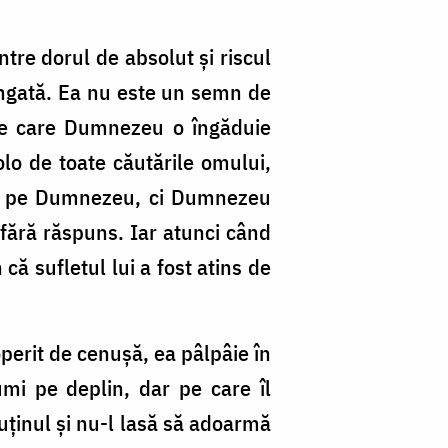
tre dorul de absolut și riscul
alungată. Ea nu este un semn de
 pe care Dumnezeu o îngăduie
lo de toate căutările omului,
tâi pe Dumnezeu, ci Dumnezeu
ui fără răspuns. Iar atunci când
ă sufletul lui a fost atins de
operit de cenușă, ea pâlpâie în
mi pe deplin, dar pe care îl
uținul și nu-l lasă să adoarmă