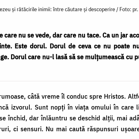
eu și rătăcirile inimii: între căutare și descoperire / Foto: p
e care nu se vede, dar care nu tace. Ca un jar ac
inte. Este dorul. Dorul de ceva ce nu poate nu
nge. Dorul care nu-l lasă să se mulțumească cu p
rumoase, câtă vreme îl conduc spre Hristos. Alt
ncă izvorul.
Sunt nopți în viața omului în care li
e închid, dar înlăuntru se deschid alții, mai adânc
ruri, ci sensuri. Nu mai caută răspunsuri ușoar