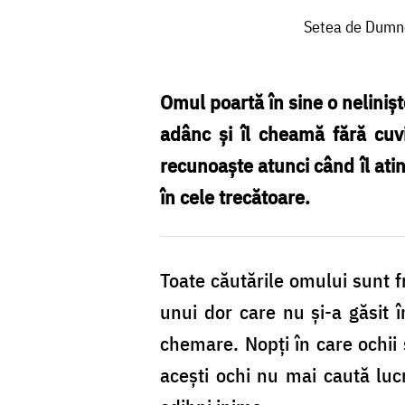
Setea
Setea de Dumnez
de
Dumnezeu
și
Omul poartă în sine o nelinișt
rătăcirile
adânc și îl cheamă fără cuv
inimii:
recunoaște atunci când îl ati
între
în cele trecătoare.
căutare
și
Toate căutările omului sunt f
descoperire
unui dor care nu și-a găsit î
/
chemare. Nopți în care ochii s
Foto:
acești ochi nu mai caută luc
pr.