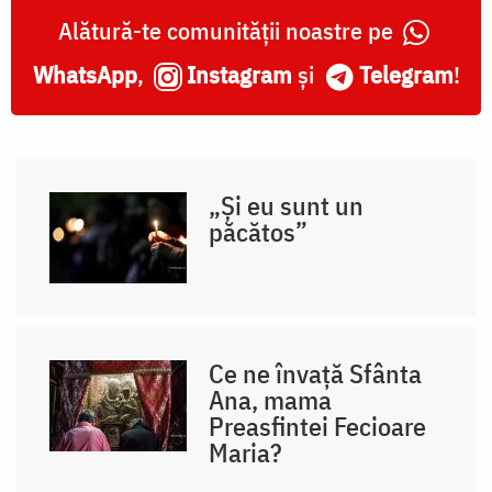
Alătură-te comunității noastre pe
WhatsApp
,
Instagram
și
Telegram
!
„Și eu sunt un
păcătos”
Ce ne învață Sfânta
Ana, mama
Preasfintei Fecioare
Maria?