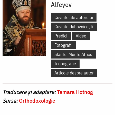
Alfeyev
Cuvinte ale autorului
Cuvinte duhovnicești
Predici
Video
Fotografii
Sfântul Munte Athos
Iconografie
Articole despre autor
Traducere și adaptare:
Tamara Hotnog
Sursa:
Orthodoxologie