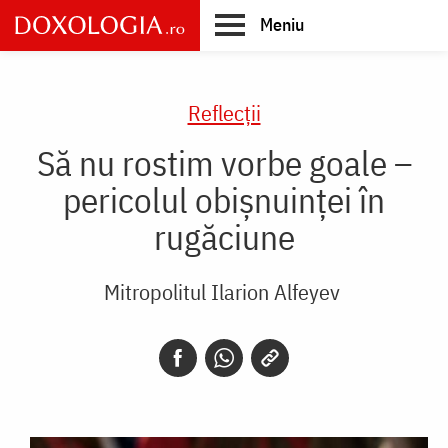
Skip
Meniu
to
main
Main
content
navigation
Reflecții
Să nu rostim vorbe goale –
pericolul obișnuinței în
rugăciune
Mitropolitul Ilarion Alfeyev