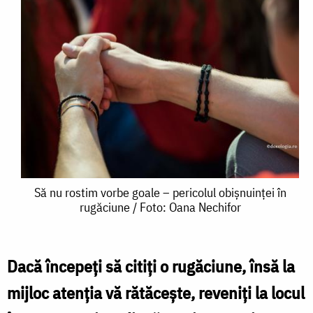
Să
Să nu rostim vorbe goale – pericolul obișnuinței în
rugăciune / Foto: Oana Nechifor
nu
rostim
vorbe
Dacă începeți să citiți o rugăciune, însă la
goale
mijloc atenția vă rătăcește, reveniți la locul
–