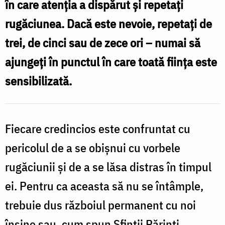
în care atenția a dispărut și repetați
pericolul
rugăciunea. Dacă este nevoie, repetați de
obișnuinței
trei, de cinci sau de zece ori – numai să
în
ajungeți în punctul în care toată ființa este
rugăciune
sensibilizată.
/
Foto:
Oana
Fiecare credincios este confruntat cu
Nechifor
pericolul de a se obişnui cu vorbele
rugăciunii şi de a se lăsa distras în timpul
ei. Pentru ca aceasta să nu se întâmple,
trebuie dus războiul permanent cu noi
înşine sau, cum spun Sfinţii Părinţi,