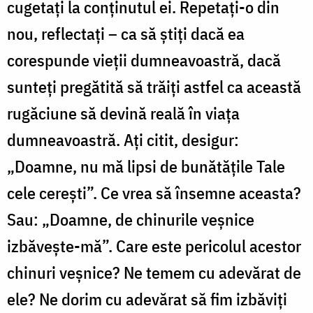
cugetaţi la conţinutul ei. Repetaţi-o din
nou, reflectaţi – ca să ştiţi dacă ea
corespunde vieţii dumneavoastră, dacă
sunteţi pregătită să trăiţi astfel ca această
rugăciune să devină reală în viaţa
dumneavoastră. Aţi citit, desigur:
„Doamne, nu mă lipsi de bunătăţile Tale
cele cereşti”. Ce vrea să însemne aceasta?
Sau: „Doamne, de chinurile veşnice
izbăveşte-mă”. Care este pericolul acestor
chinuri veşnice? Ne temem cu adevărat de
ele? Ne dorim cu adevărat să fim izbăviţi