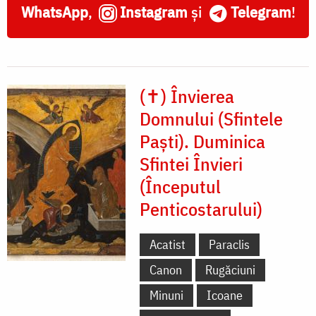
WhatsApp
,
Instagram
și
Telegram
!
(✝) Învierea
Domnului (Sfintele
Paști). Duminica
Sfintei Învieri
(Începutul
Penticostarului)
Acatist
Paraclis
Canon
Rugăciuni
Minuni
Icoane