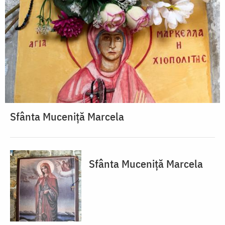
Sfânta Muceniță Marcela
Sfânta Muceniță Marcela