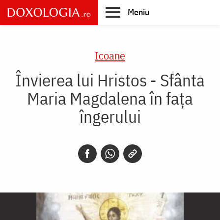
Skip
Meniu
to
main
Main
content
navigation
Icoane
Învierea lui Hristos - Sfânta
Maria Magdalena în faţa
îngerului