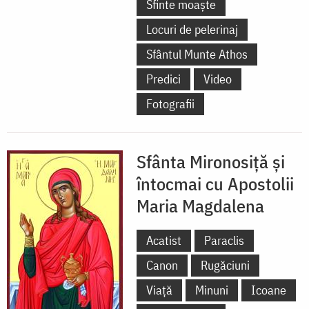
Sfinte moaște
Locuri de pelerinaj
Sfântul Munte Athos
Predici
Video
Fotografii
Sfânta Mironosiță și
întocmai cu Apostolii
Maria Magdalena
Acatist
Paraclis
Canon
Rugăciuni
Viață
Minuni
Icoane