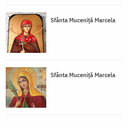
Sfânta Muceniță Marcela
Sfânta Muceniță Marcela