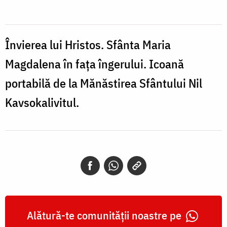
Hristos
-
Sfânta
Învierea lui Hristos. Sfânta Maria
Maria
Magdalena în faţa îngerului. Icoană
Magdalena
portabilă de la Mănăstirea Sfântului Nil
în
Kavsokalivitul.
faţa
îngerului
Alătură-te comunității noastre pe