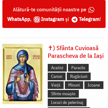
Alătură-te comunității noastre pe
WhatsApp
,
Instagram
și
Telegram
!
✝) Sfânta Cuvioasă
Parascheva de la Iași
Acatist
Paraclis
Canon
Rugăciuni
Viață
Minuni
Icoane
Sfinte moaște
Locuri de pelerinaj