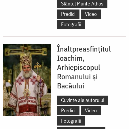
Sfântul Munte Athos
Predici
Video
Fotografii
Înaltpreasfințitul
Ioachim,
Arhiepiscopul
Romanului și
Bacăului
Cuvinte ale autorului
Predici
Video
Fotografii