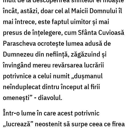
încât, astăzi, doar cel al Maicii Domnului îl
mai întrece, este faptul uimitor şi mai
presus de înţelegere, cum Sfânta Cuvioasă
Parascheva ocroteşte lumea adusă de
Dumnezeu din nefiinţă, zăgăzuind şi
învingând mereu revărsarea lucrării
potrivnice a celui numit „duşmanul
neînduplecat dintru început al firii
omeneşti” - diavolul.
Într-o lume în care acest potrivnic
„lucrează” neostenit să surpe ceea ce firea