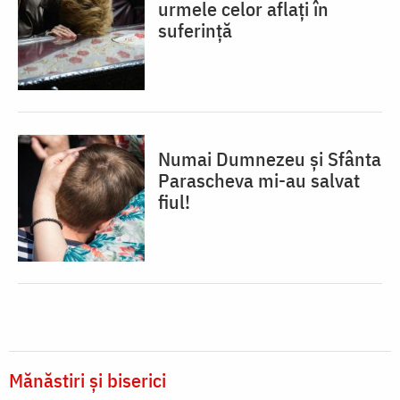
urmele celor aflați în
suferință
Numai Dumnezeu și Sfânta
Parascheva mi-au salvat
fiul!
Mănăstiri și biserici