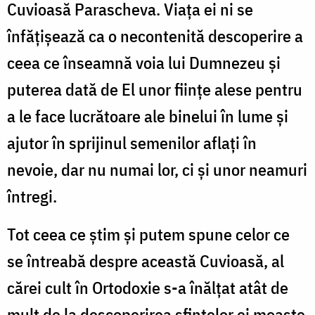
Cuvioasă Parascheva. Viaţa ei ni se
înfăţişează ca o necontenită descoperire a
ceea ce înseamnă voia lui Dumnezeu şi
puterea dată de El unor fiinţe alese pentru
a le face lucrătoare ale binelui în lume şi
ajutor în sprijinul semenilor aflaţi în
nevoie, dar nu numai lor, ci şi unor neamuri
întregi.
Tot ceea ce ştim şi putem spune celor ce
se întreabă despre această Cuvioasă, al
cărei cult în Ortodoxie s-a înălţat atât de
mult de la descoperirea sfintelor ei moaşte