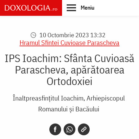
Skip
Meniu
to
main
Main
content
navigation
10 Octombrie 2023 13:32
Hramul Sfintei Cuvioase Parascheva
IPS Ioachim: Sfânta Cuvioasă
Parascheva, apărătoarea
Ortodoxiei
Înaltpreasfințitul Ioachim, Arhiepiscopul
Romanului și Bacăului