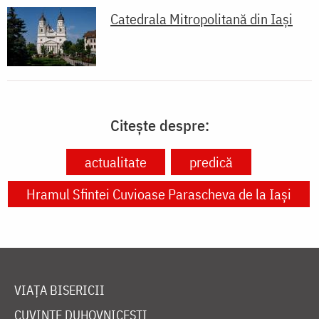
Catedrala Mitropolitană din Iaşi
Citește despre:
actualitate
predică
Hramul Sfintei Cuvioase Parascheva de la Iași
VIAȚA BISERICII
CUVINTE DUHOVNICEȘTI