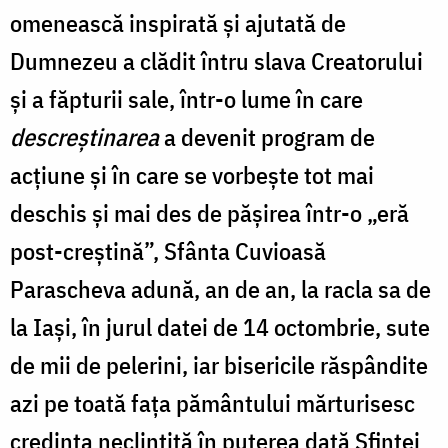
omenească inspirată şi ajutată de
Dumnezeu a clădit întru slava Creatorului
şi a făpturii sale, într-o lume în care
descreştinarea
a devenit program de
acţiune şi în care se vorbeşte tot mai
deschis şi mai des de păşirea într-o „eră
post-creştină”, Sfânta Cuvioasă
Parascheva adună, an de an, la racla sa de
la Iaşi, în jurul datei de 14 octombrie, sute
de mii de pelerini, iar bisericile răspândite
azi pe toată faţa pământului mărturisesc
credinţa neclintită în puterea dată Sfintei