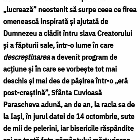
Parascheva,
„lucrează” neostenit să surpe ceea ce firea
apărătoarea
omenească inspirată şi ajutată de
Ortodoxiei
Dumnezeu a clădit întru slava Creatorului
şi a făpturii sale, într-o lume în care
descreştinarea
a devenit program de
acţiune şi în care se vorbeşte tot mai
deschis şi mai des de păşirea într-o „eră
post-creştină”, Sfânta Cuvioasă
Parascheva adună, an de an, la racla sa de
la Iaşi, în jurul datei de 14 octombrie, sute
de mii de pelerini, iar bisericile răspândite
azi pe toată faţa pământului mărturisesc