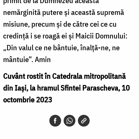
primit de la Dumnezeu această
nemărginită putere şi această supremă
misiune, precum şi de către cei ce cu
credinţă i se roagă ei şi Maicii Domnului:
„Din valul ce ne bântuie, înalţă-ne, ne
mântuie”. Amin
Cuvânt rostit în Catedrala mitropolitană
din Iași, la hramul Sfintei Parascheva, 10
octombrie 2023