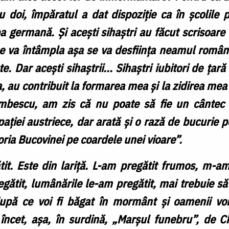
u doi, împăratul a dat dispoziție ca în școlile
a germană. Și acești sihaștri au făcut scrisoare 
e va întâmpla așa se va desființa neamul române
te. Dar acești sihaștrii... Sihaștri iubitori de ța
a, au contribuit la formarea mea și la zidirea me
umbescu, am zis că nu poate să fie un cântec
ației austriece, dar arată și o rază de bucurie p
oria Bucovinei pe coardele unei vioare”.
gătit. Este din lariță. L-am pregătit frumos, m-a
gătit, lumânările le-am pregătit, mai trebuie să f
upă ce voi fi băgat în mormânt și oamenii vo
încet, așa, în surdină, „Marșul funebru”, de Ch