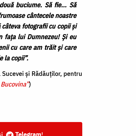
ouă buciume. Să fie... Să
 frumoase cântecele noastre
câteva fotografii cu copii și
în fața lui Dumnezeu! Și eu
ii cu care am trăit și care
 la copii”.
 Sucevei și Rădăuților, pentru
 Bucovina”
)
și
Telegram
!