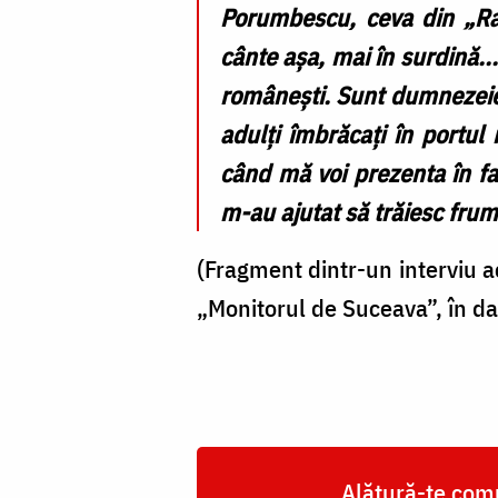
Porumbescu, ceva din „Ra
cânte așa, mai în surdină.
românești. Sunt dumnezeiești
adulți îmbrăcați în portul
când mă voi prezenta în fa
m-au ajutat să trăiesc frumo
(Fragment dintr-un interviu a
„Monitorul de Suceava”, în d
Alătură-te comu