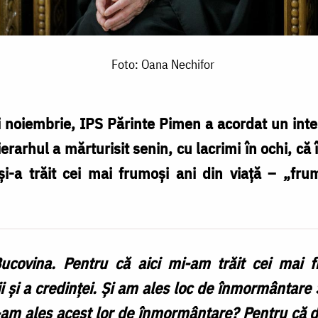
Foto: Oana Nechifor
ii noiembrie, IPS Părinte Pimen a acordat un inte
erarhul a mărturisit senin, cu lacrimi în ochi, că
și-a trăit cei mai frumoși ani din viață – „frum
ucovina. Pentru că aici mi-am trăit cei mai f
i și a credinței. Și am ales loc de înmormântare S
i-am ales acest lor de înmormântare? Pentru că 