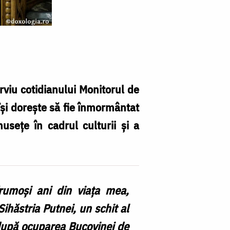
rviu cotidianului Monitorul de
 își dorește să fie înmormântat
usețe în cadrul culturii și a
rumoși ani din viața mea,
ihăstria Putnei, un schit al
după ocuparea Bucovinei de