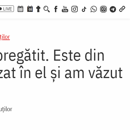
LIVE
08
ilor
regătit. Este din
at în el și am văzut
ților