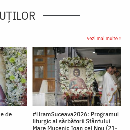
ĂUŢILOR
vezi mai multe »
le de
#HramSuceava2026: Programul
liturgic al sărbătorii Sfântului
Mare Mucenic Ioan cel Nou (21-