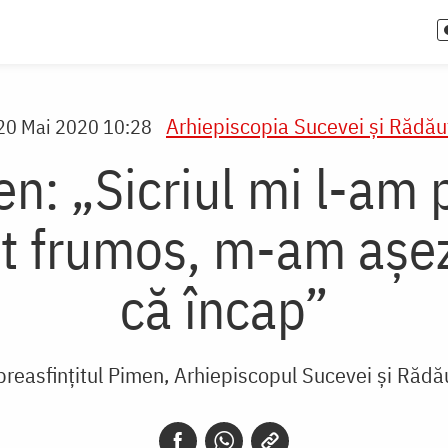
Arhiepiscopia Sucevei şi Rădăuţ
20 Mai 2020 10:28
n: „Sicriul mi l-am p
it frumos, m-am așez
că încap”
preasfințitul Pimen, Arhiepiscopul Sucevei și Rădău