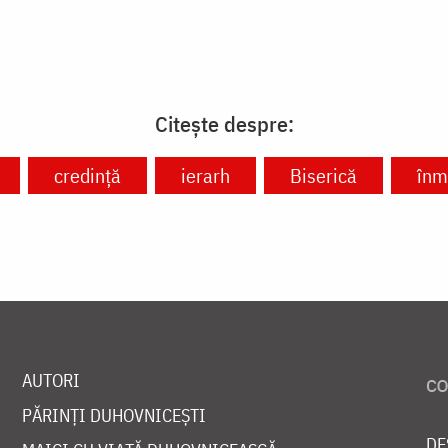
Citește despre:
credință
ierarh
Biserică
înm
AUTORI
PĂRINȚI DUHOVNICEȘTI
DE