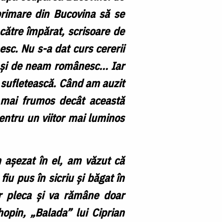
 primare din Bucovina să se
către împărat, scrisoare de
sc. Nu s-a dat curs cererii
ră și de neam românesc... Iar
a sufletească. Când am auzit
 mai frumos decât această
entru un viitor mai luminos
m așezat în el, am văzut că
iu pus în sicriu și băgat în
r pleca și va rămâne doar
opin, „Balada” lui Ciprian