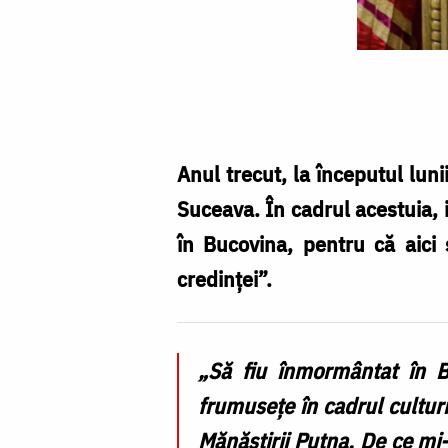
Foto:
Oana
Nechifor
Anul trecut, la începutul lun
Suceava. În cadrul acestuia, i
în Bucovina, pentru că aici 
credinței”.
„Să fiu înmormântat în B
frumusețe în cadrul culturi
Mănăstirii Putna. De ce m