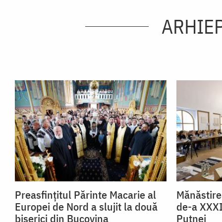
ARHIEP
Preasfințitul Părinte Macarie al
Mănăstire
Europei de Nord a slujit la două
de-a XXXII
biserici din Bucovina
Putnei