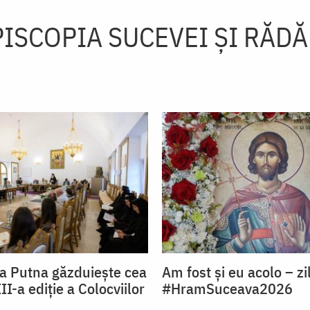
ISCOPIA SUCEVEI ŞI RĂD
a Putna găzduiește cea
Am fost și eu acolo – zi
I-a ediție a Colocviilor
#HramSuceava2026