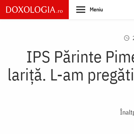
Skip
Meniu
to
main
Main
content
navigation
IPS Părinte Pime
lariță. L-am pregăt
Înalt