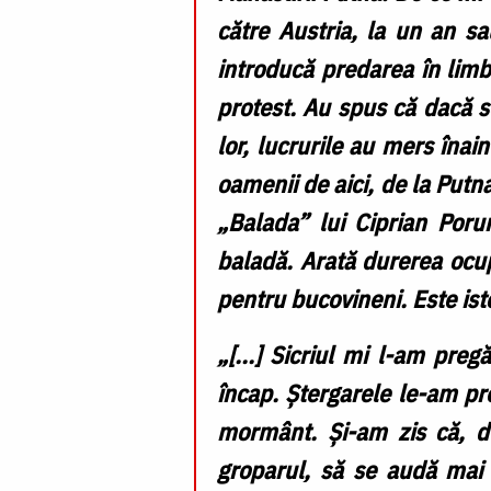
către Austria, la un an sa
introducă predarea în limb
protest. Au spus că dacă s
lor, lucrurile au mers înain
oamenii de aici, de la Putn
„Balada” lui Ciprian Por
baladă. Arată durerea ocup
pentru bucovineni. Este ist
„[...] Sicriul mi l-am pre
încap. Ștergarele le-am pre
mormânt. Și-am zis că, d
groparul, să se audă mai 