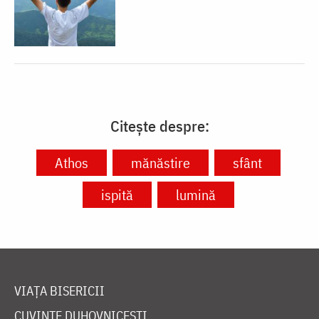
Citește despre:
Athos
mănăstire
sfânt
ispită
lumină
VIAȚA BISERICII
CUVINTE DUHOVNICEȘTI