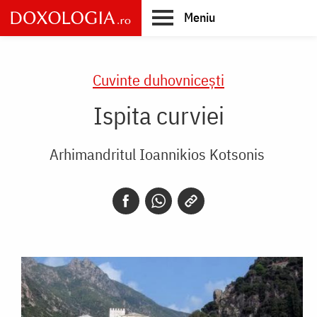
Skip
Meniu
to
main
Main
content
navigation
Cuvinte duhovnicești
Ispita curviei
Arhimandritul Ioannikios Kotsonis