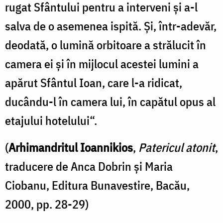
rugat Sfântului pentru a interveni şi a-l
salva de o asemenea ispită. Şi, într-adevăr,
deodată, o lumină orbitoare a strălucit în
camera ei şi în mijlocul acestei lumini a
apărut Sfântul Ioan, care l-a ridicat,
ducându-l în camera lui, în capătul opus al
etajului hotelului“.
(
Arhimandritul Ioannikios
,
Patericul atonit
,
traducere de Anca Dobrin și Maria
Ciobanu, Editura Bunavestire, Bacău,
2000, pp. 28-29)