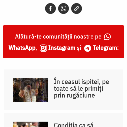
Alătură-te comunității noastre pe
WhatsApp
,
Instagram
și
Telegram
!
În ceasul ispitei, pe
toate să le primiți
prin rugăciune
Condiția ca să