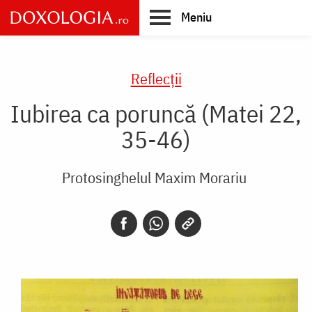
Skip
Meniu
to
main
Main
content
navigation
Reflecții
Iubirea ca poruncă (Matei 22,
35-46)
Protosinghelul Maxim Morariu