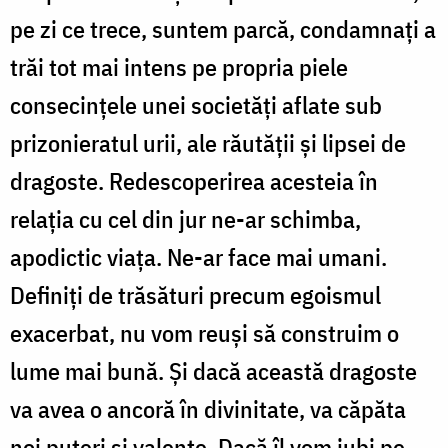
pe zi ce trece, suntem parcă, condamnați a
trăi tot mai intens pe propria piele
consecințele unei societăți aflate sub
prizonieratul urii, ale răutății și lipsei de
dragoste. Redescoperirea acesteia în
relația cu cel din jur ne-ar schimba,
apodictic viața. Ne-ar face mai umani.
Definiți de trăsături precum egoismul
exacerbat, nu vom reuși să construim o
lume mai bună. Și dacă această dragoste
va avea o ancoră în divinitate, va căpăta
noi puteri și valențe. Dacă îl vom iubi pe