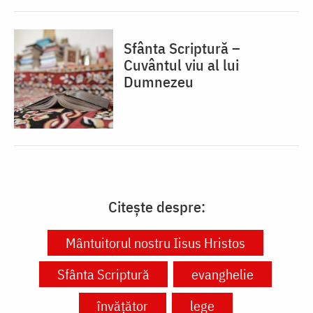
Sfânta Scriptură –
Cuvântul viu al lui
Dumnezeu
Citește despre:
Mântuitorul nostru Iisus Hristos
Sfânta Scriptură
evanghelie
învățător
lege