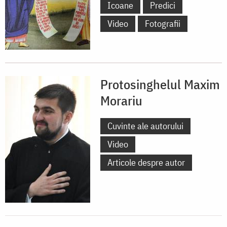
Icoane
Predici
Video
Fotografii
Protosinghelul Maxim
Morariu
Cuvinte ale autorului
Video
Articole despre autor