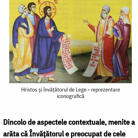
Hristos
Hristos și învăţătorul de Lege - reprezentare
iconografică
și
învăţătorul
de
Dincolo de aspectele contextuale, menite a
Lege
arăta că Învățătorul e preocupat de cele