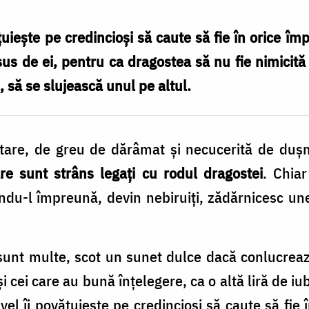
uiește pe credincioși să caute să fie în orice împ
us de ei, pentru ca dragostea să nu fie nimicită 
, să se slujească unul pe altul.
e tare, de greu de dărâmat și necucerită de du
re sunt strâns legați cu rodul dragostei
. Chiar
ndu-l împreună, devin nebiruiți, zădărnicesc unel
 sunt multe, scot un sunet dulce dacă conlucre
și cei care au bună înțelegere, ca o altă liră de i
el îi povățuiește pe credincioși să caute să fie î