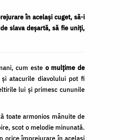
rejurare în același cuget, să-i
de slava deșartă, să fie uniți,
șmani, cum este
o mulțime de
 și atacurile diavolului pot fi
tirile lui și primesc cununile
ază toate armonios mânuite de
ubire, scot o melodie minunată.
n orice împrejurare în același