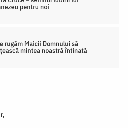
nezeu pentru noi
e rugăm Maicii Domnului să
țească mintea noastră întinată
r,