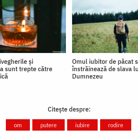
ivegherile și
Omul iubitor de păcat 
a sunt trepte către
înstrăinează de slava lu
ică
Dumnezeu
Citește despre:
om
putere
iubire
rodire