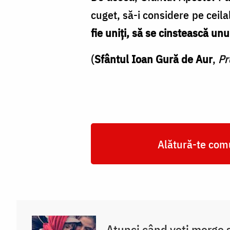
cuget, să-i considere pe ceila
fie uniți, să se cinstească unu
(
Sfântul Ioan Gură de Aur
,
Pr
Alătură-te comu
Atunci când veți merge 