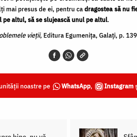
lți mai presus de ei, pentru ca
dragostea să nu fie
l pe altul, să se slujească unul pe altul
.
oblemele vieții
, Editura Egumenița, Galați, p. 139
nității noastre pe
WhatsApp
,
Instagram
spre bine, nu vă
Sfân