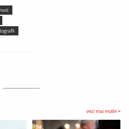
nuni
tografii
vezi mai multe »