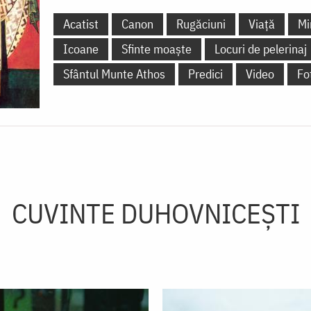
Acatist
Canon
Rugăciuni
Viață
Mi
Icoane
Sfinte moaște
Locuri de pelerinaj
Sfântul Munte Athos
Predici
Video
Fo
CUVINTE DUHOVNICEȘTI