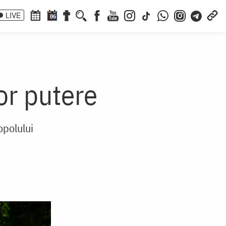
LIVE
06
or putere
opolului