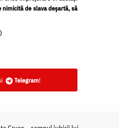
 nimicită de slava deșartă, să
)
și
Telegram
!
ta Cruce – semnul iubirii lui