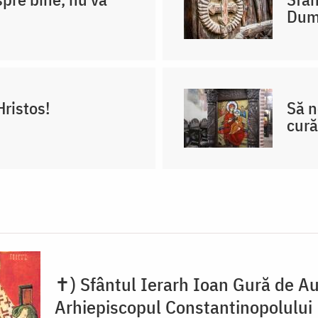
Dum
Hristos!
Să n
cură
✝) Sfântul Ierarh Ioan Gură de Au
Arhiepiscopul Constantinopolului