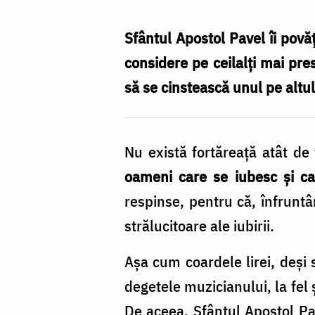
Nechifor
Sfântul Apostol Pavel îi povăț
considere pe ceilalți mai pres
să se cinstească unul pe altul
Nu există fortăreață atât d
oameni care se iubesc și ca
respinse, pentru că, înfruntâ
strălucitoare ale iubirii.
Așa cum coardele lirei, deși
degetele muzicianului, la fel 
De aceea, Sfântul Apostol Pav