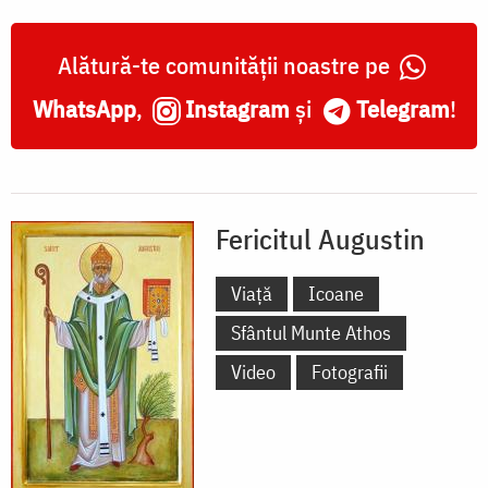
Alătură-te comunității noastre pe
WhatsApp
,
Instagram
și
Telegram
!
Fericitul Augustin
Viață
Icoane
Sfântul Munte Athos
Video
Fotografii