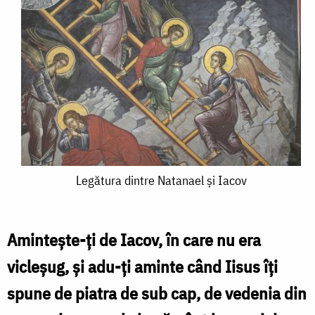
Legătura
Legătura dintre Natanael şi Iacov
dintre
Natanael
Aminteşte-ţi de Iacov, în care nu era
şi
vicleşug, şi adu-ţi aminte când Iisus îţi
Iacov
spune de piatra de sub cap, de vedenia din