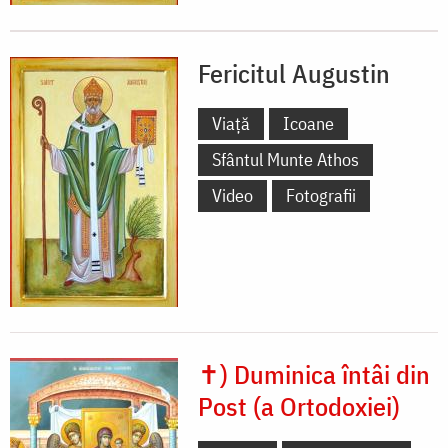
Fericitul Augustin
Viață
Icoane
Sfântul Munte Athos
Video
Fotografii
✝) Duminica întâi din
Post (a Ortodoxiei)