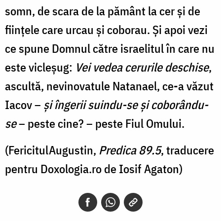
somn, de scara de la pământ la cer şi de
fiinţele care urcau şi coborau. Şi apoi vezi
ce spune Domnul către israelitul în care nu
este vicleşug:
Vei vedea cerurile deschise
,
ascultă, nevinovatule Natanael, ce-a văzut
Iacov –
şi îngerii suindu-se şi coborându-
se
– peste cine? – peste Fiul Omului.
(FericitulAugustin,
Predica 89.5
, traducere
pentru Doxologia.ro de Iosif Agaton)