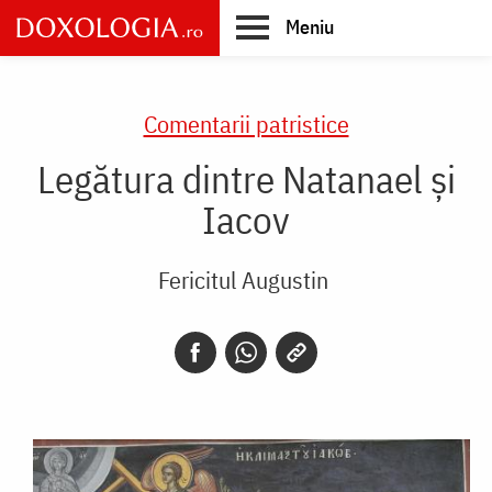
Skip
Meniu
to
main
Main
content
navigation
Comentarii patristice
Legătura dintre Natanael şi
Iacov
Fericitul Augustin