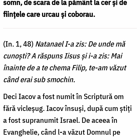
somn, de scara de la pământ la cer şi de
fiinţele care urcau şi coborau.
(In. 1, 48)
Natanael I-a zis: De unde mă
cunoşti? A răspuns Iisus şi i-a zis: Mai
înainte de a te chema Filip, te-am văzut
când erai sub smochin.
Deci Iacov a fost numit în Scriptură om
fără vicleşug. Iacov însuşi, după cum ştiţi
a fost supranumit Israel. De aceea în
Evanghelie, când l-a văzut Domnul pe