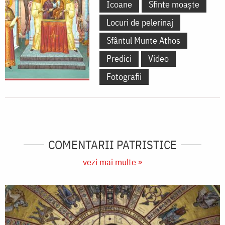
Icoane
Sfinte moaște
Locuri de pelerinaj
Sfântul Munte Athos
Predici
Video
Fotografii
COMENTARII PATRISTICE
vezi mai multe »