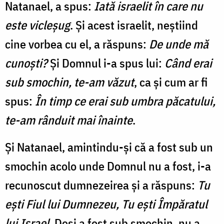
Natanael, a spus:
Iată israelit în care nu
este vicleșug
. Şi acest israelit, neştiind
cine vorbea cu el, a răspuns:
De unde mă
cunoşti?
Şi Domnul i-a spus lui:
Când erai
sub smochin, te-am văzut
, ca şi cum ar fi
spus:
În timp ce erai sub umbra păcatului,
te-am rânduit mai înainte
.
Şi Natanael, amintindu-şi că a fost sub un
smochin acolo unde Domnul nu a fost, i-a
recunoscut dumnezeirea şi a răspuns:
Tu
eşti Fiul lui Dumnezeu, Tu eşti Împăratul
lui Israel
. Deşi a fost sub smochin, nu a