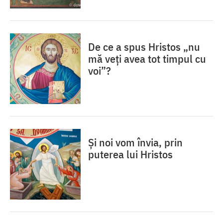
De ce a spus Hristos „nu
mă veţi avea tot timpul cu
voi”?
Și noi vom învia, prin
puterea lui Hristos