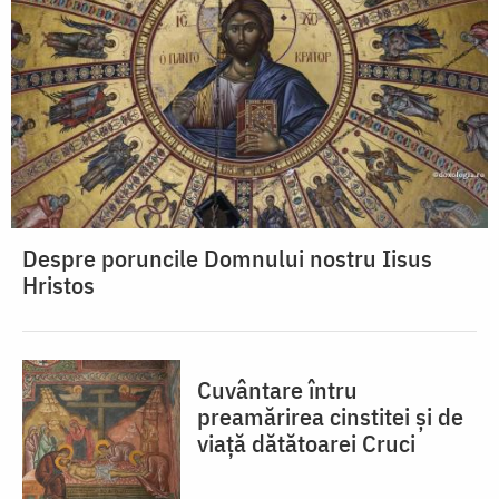
Despre poruncile Domnului nostru Iisus
Hristos
Cuvântare întru
preamărirea cinstitei și de
viață dătătoarei Cruci