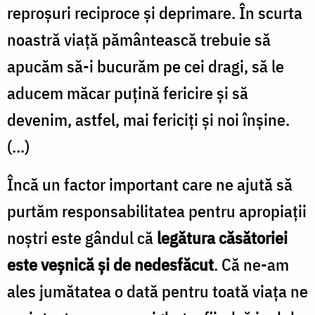
Nechifor
reproşuri reciproce şi deprimare. În scurta
noastră viaţă pământească trebuie să
apucăm să-i bucurăm pe cei dragi, să le
aducem măcar puţină fericire şi să
devenim, astfel, mai fericiţi şi noi înşine.
(...)
Încă un factor important care ne ajută să
purtăm responsabilitatea pentru apropiaţii
noştri este gândul că
legătura căsătoriei
este veşnică şi de nedesfăcut
. Că ne-am
ales jumătatea o dată pentru toată viaţa ne