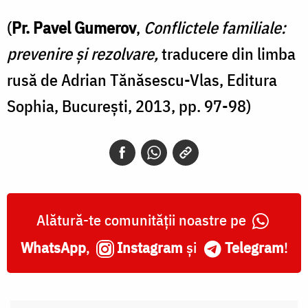
(
Pr. Pavel Gumerov
,
Conflictele familiale:
prevenire și rezolvare,
traducere din limba
rusă de Adrian Tănăsescu-Vlas, Editura
Sophia, București, 2013, pp. 97-98)
Alătură-te comunității noastre pe
WhatsApp
,
Instagram
și
Telegram
!