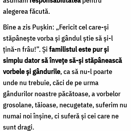
alegerea făcută.
Bine a zis Puşkin: „Fericit cel care-şi
stăpâneşte vorba şi gândul ştie să şi-l
ţină-n frâu!”. Şi
familistul este pur şi
simplu dator să înveţe să-şi stăpânească
vorbele şi gândurile
, ca să nu-l poarte
unde nu trebuie, căci de pe urma
gândurilor noastre păcătoase, a vorbelor
grosolane, tăioase, necugetate, suferim nu
numai noi înşine, ci suferă şi cei care ne
sunt dragi.