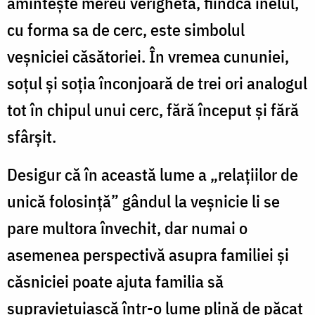
aminteşte mereu verigheta, fiindcă inelul,
cu forma sa de cerc, este simbolul
veşniciei căsătoriei. În vremea cununiei,
soţul şi soţia înconjoară de trei ori analogul
tot în chipul unui cerc, fără început şi fără
sfârşit.
Desigur că în această lume a „relaţiilor de
unică folosinţă” gândul la veşnicie li se
pare multora învechit, dar numai o
asemenea perspectivă asupra familiei şi
căsniciei poate ajuta familia să
supravieţuiască într-o lume plină de păcat