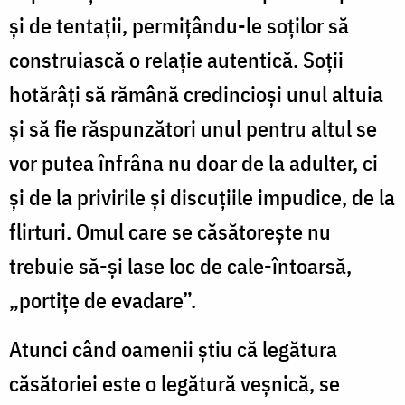
şi de tentaţii, permiţându-le soţilor să
construiască o relaţie autentică. Soţii
hotărâţi să rămână credincioşi unul altuia
şi să fie răspunzători unul pentru altul se
vor putea înfrâna nu doar de la adulter, ci
şi de la privirile şi discuţiile impudice, de la
flirturi. Omul care se căsătoreşte nu
trebuie să-şi lase loc de cale-întoarsă,
„portiţe de evadare”.
Atunci când oamenii ştiu că legătura
căsătoriei este o legătură veşnică, se