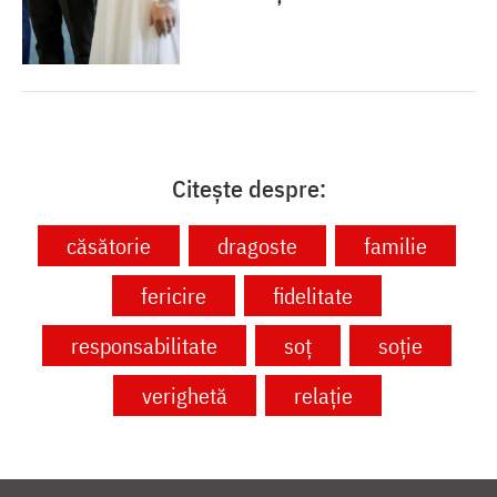
Citește despre:
căsătorie
dragoste
familie
fericire
fidelitate
responsabilitate
soț
soție
verighetă
relație