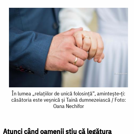
În
În lumea „relațiilor de unică folosință”, amintește-ți:
căsătoria este veșnică și Taină dumnezeiască / Foto:
lumea
Oana Nechifor
„relațiilor
de
Atunci când oamenii știu că legătura