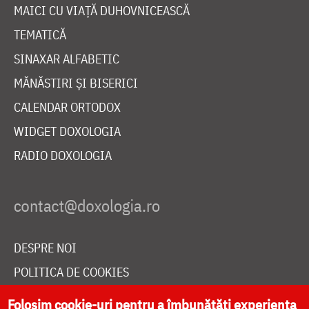
MAICI CU VIAȚĂ DUHOVNICEASCĂ
TEMATICĂ
SINAXAR ALFABETIC
MĂNĂSTIRI ȘI BISERICI
CALENDAR ORTODOX
WIDGET DOXOLOGIA
RADIO DOXOLOGIA
DESPRE NOI
POLITICA DE COOKIES
DONEAZĂ ONLINE PENTRU CATEDRALA NAȚIONALĂ
Folosim cookie-uri pentru a îmbunătăți experiența