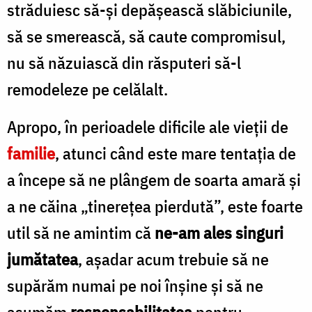
străduiesc să-şi depăşească slăbiciunile,
să se smerească, să caute compromisul,
nu să năzuiască din răsputeri să-l
remodeleze pe celălalt.
Apropo, în perioadele dificile ale vieţii de
familie
, atunci când este mare tentaţia de
a începe să ne plângem de soarta amară şi
a ne căina „tinereţea pierdută”, este foarte
util să ne amintim că
ne-am ales singuri
jumătatea
, aşadar acum trebuie să ne
supărăm numai pe noi înşine şi să ne
asumăm
responsabilitatea
pentru