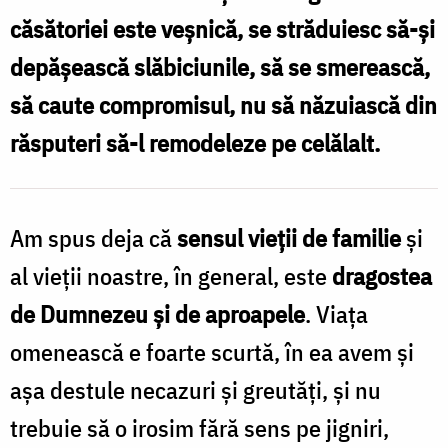
unică
căsătoriei este veșnică, se străduiesc să-și
folosință”,
depășească slăbiciunile, să se smerească,
amintește-
să caute compromisul, nu să năzuiască din
ți:
răsputeri să-l remodeleze pe celălalt.
căsătoria
este
veșnică
Am spus deja că
sensul vieţii de familie
şi
și
al vieţii noastre, în general, este
dragostea
Taină
de Dumnezeu şi de aproapele
. Viaţa
dumnezeiască
omenească e foarte scurtă, în ea avem şi
/
Foto:
aşa destule necazuri şi greutăţi, şi nu
Oana
trebuie să o irosim fără sens pe jigniri,