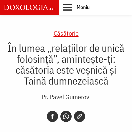
Skip
Meniu
to
main
Main
content
navigation
Căsătorie
În lumea „relațiilor de unică
folosință”, amintește-ți:
căsătoria este veșnică și
Taină dumnezeiască
Pr. Pavel Gumerov