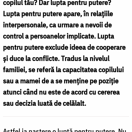
autoritate
copilul tău? Dar lupta pentru putere?
din
Lupta pentru putere apare, în relaţiile
iubire?
interpersonale, ca urmare a nevoii de
–
control a persoanelor implicate. Lupta
copilul
pentru putere exclude ideea de cooperare
are
şi duce la conflicte. Tradus la nivelul
nevoie
familiei, se referă la capacitatea copilului
de
sau a mamei de a se menţine pe poziţie
educație
atunci când nu este de acord cu cererea
cu
sau decizia luată de celălalt.
blândețe
/
Foto:
Astfel ia naştere o luptă pentru putere. Nu