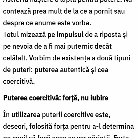
Oana
contează prea mult de la ce a pornit sau
Nechifor
despre ce anume este vorba.
Totul mizează pe impulsul de a riposta şi
pe nevoia de a fi mai puternic decât
celălalt. Vorbim de existenţa a două tipuri
de puteri: puterea autentică şi cea
coercitivă.
Puterea coercitivă: forţă, nu iubire
În utilizarea puterii coercitive este,
deseori, folosită forţa pentru a-l determina
pe copil să facă ceea ce vor părinţii. Forţa