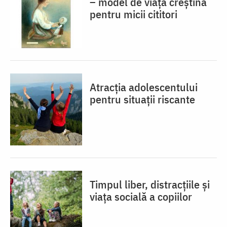
– model de viaţă creştină
pentru micii cititori
Atracția adolescentului
pentru situații riscante
Timpul liber, distracțiile și
viața socială a copiilor