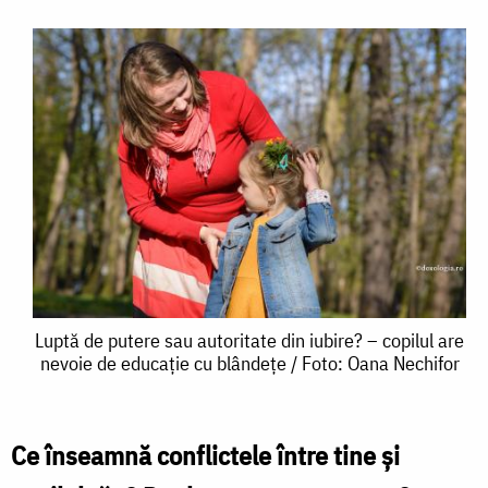
Luptă
Luptă de putere sau autoritate din iubire? – copilul are
nevoie de educație cu blândețe / Foto: Oana Nechifor
de
putere
sau
Ce înseamnă conflictele între tine şi