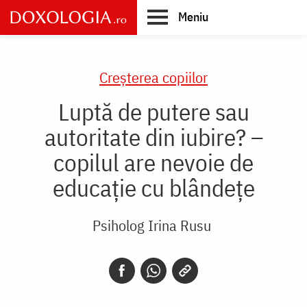
Skip
Meniu
to
main
Main
content
navigation
Creşterea copiilor
Luptă de putere sau
autoritate din iubire? –
copilul are nevoie de
educație cu blândețe
Psiholog Irina Rusu