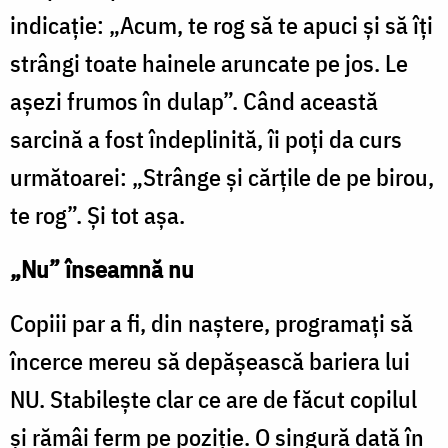
indicație: „Acum, te rog să te apuci şi să îţi
strângi toate hainele aruncate pe jos. Le
aşezi frumos în dulap”. Când această
sarcină a fost îndeplinită, îi poţi da curs
următoarei: „Strânge şi cărţile de pe birou,
te rog”. Şi tot aşa.
„Nu” înseamnă nu
Copiii par a fi, din naştere, programaţi să
încerce mereu să depăşească bariera lui
NU. Stabileşte clar ce are de făcut copilul
şi rămâi ferm pe poziţie. O singură dată în