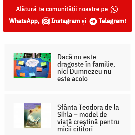
Alătură-te comunității noastre pe
WhatsApp
,
Instagram
și
Telegram
!
Dacă nu este
dragoste în familie,
nici Dumnezeu nu
este acolo
Sfânta Teodora de la
Sihla – model de
viaţă creştină pentru
micii cititori