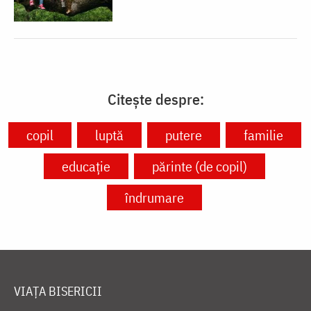
Citește despre:
copil
luptă
putere
familie
educație
părinte (de copil)
îndrumare
VIAȚA BISERICII