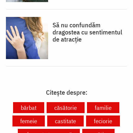
Să nu confundăm
dragostea cu sentimentul
de atracție
Citește despre:
bărbat
căsătorie
familie
femeie
castitate
feciorie