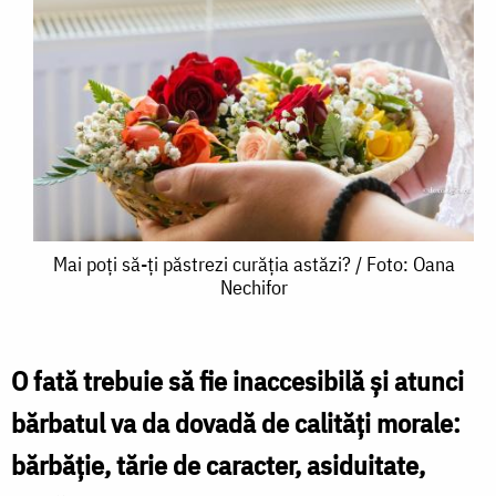
Mai
Mai poți să-ți păstrezi curăția astăzi? / Foto: Oana
Nechifor
poți
să-
ți
O fată trebuie să fie inaccesibilă şi atunci
păstrezi
bărbatul va da dovadă de calităţi morale:
curăția
bărbăţie, tărie de caracter, asiduitate,
astăzi?