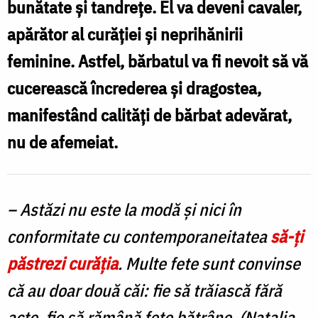
bunătate şi tandreţe. El va deveni cavaler,
/
apărător al curăţiei şi neprihănirii
Foto:
feminine. Astfel, bărbatul va fi nevoit să vă
Oana
cucerească încrederea şi dragostea,
Nechifor
manifestând calităţi de bărbat adevărat,
nu de afemeiat.
– Astăzi nu este la modă şi nici în
conformitate cu contemporaneitatea
să-ţi
păstrezi curăţia
. Multe fete sunt convinse
că au doar două căi: fie să trăiască fără
acte, fie să rămână fete bătrâne. (Natalia