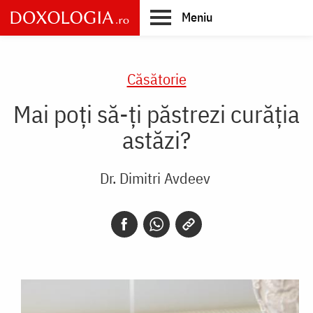
Skip
Meniu
to
main
Main
content
navigation
Căsătorie
Mai poți să-ți păstrezi curăția
astăzi?
Dr. Dimitri Avdeev