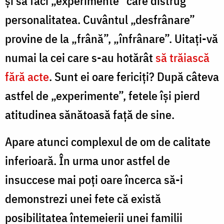
şi să faci „experimente” care distrug
personalitatea. Cuvântul „desfrânare”
provine de la „frână”, „înfrânare”. Uitaţi-vă
numai la cei care s-au hotărât
să trăiască
fără acte
. Sunt ei oare fericiţi? După câteva
astfel de „experimente”, fetele îşi pierd
atitudinea sănătoasă faţă de sine.
Apare atunci complexul de om de calitate
inferioară. În urma unor astfel de
insuccese mai poţi oare încerca să-i
demonstrezi unei fete că există
posibilitatea întemeierii unei familii