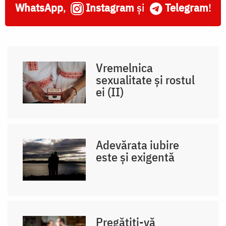
WhatsApp
,
Instagram
și
Telegram
!
Vremelnica
sexualitate și rostul
ei (II)
Adevărata iubire
este și exigentă
Pregătiți-vă