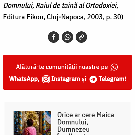
Domnului, Raiul de taină al Ortodoxiei
,
Editura Eikon, Cluj-Napoca, 2003, p. 30)
Alătură-te comunității noastre pe
WhatsApp
,
Instagram
și
Telegram
!
Orice ar cere Maica
Domnului,
Dumnezeu