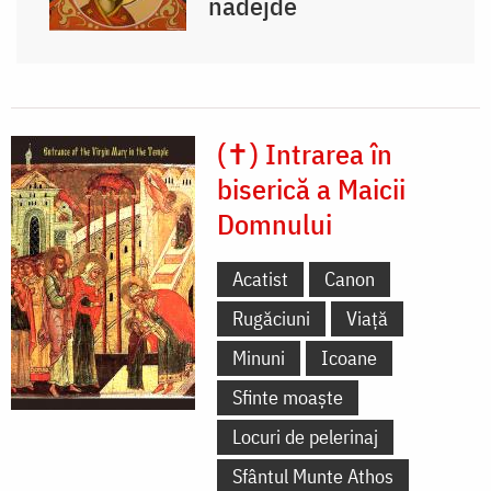
nădejde
(✝) Intrarea în
biserică a Maicii
Domnului
Acatist
Canon
Rugăciuni
Viață
Minuni
Icoane
Sfinte moaște
Locuri de pelerinaj
Sfântul Munte Athos