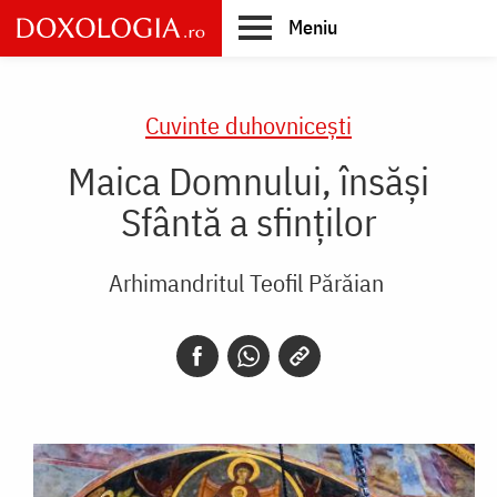
Skip
Meniu
to
main
Main
content
navigation
Cuvinte duhovnicești
Maica Domnului, însăși
Sfântă a sfinților
Arhimandritul Teofil Părăian