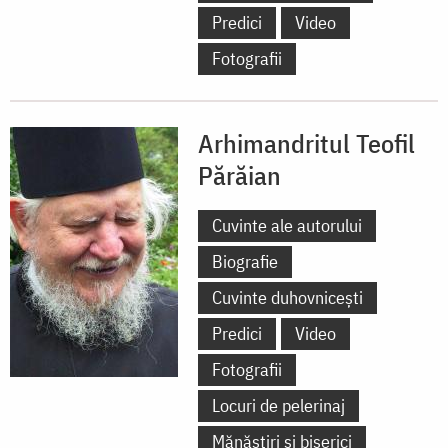
Predici
Video
Fotografii
Arhimandritul Teofil
Părăian
Cuvinte ale autorului
Biografie
Cuvinte duhovnicești
Predici
Video
Fotografii
Locuri de pelerinaj
Mănăstiri și biserici