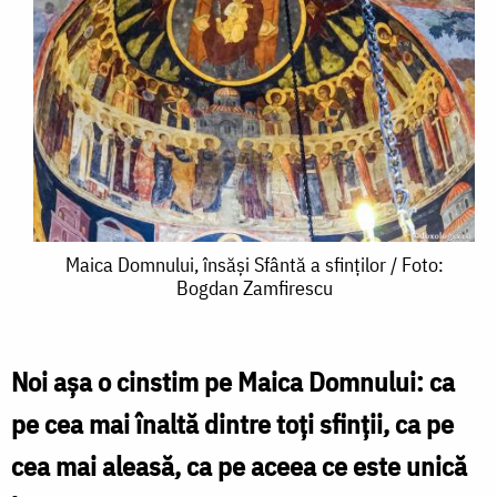
Maica
Maica Domnului, însăși Sfântă a sfinților / Foto:
Bogdan Zamfirescu
Domnului,
însăși
Sfântă
Noi așa o cinstim pe Maica Domnului: ca
a
pe cea mai înaltă dintre toți sfinții, ca pe
sfinților
cea mai aleasă, ca pe aceea ce este unică
/