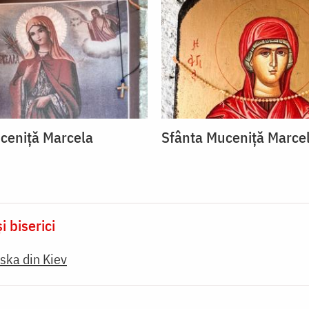
ceniță Marcela
Sfânta Muceniță Marce
i biserici
ska din Kiev