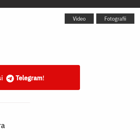
Video
Fotografii
și
Telegram
!
ra