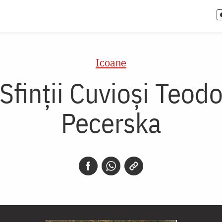
Icoane
finții Cuvioși Teodo
Pecerska