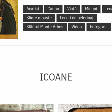
Acatist
Canon
Viață
Minuni
Ico
Sfinte moaște
Locuri de pelerinaj
Sfântul Munte Athos
Video
Fotografii
ICOANE