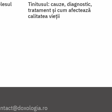
elesul
Tinitusul: cauze, diagnostic,
tratament și cum afectează
calitatea vieții