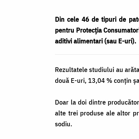
de
pe
Din cele 46 de tipuri de pat
piața
pentru Protecția Consumatori
românească
aditivi alimentari (sau E-uri).
conțin
E-
Rezultatele studiului au arăt
uri
două E-uri, 13,04 % conţin şa
Doar la doi dintre producători
alte trei produse ale altor p
sodiu.