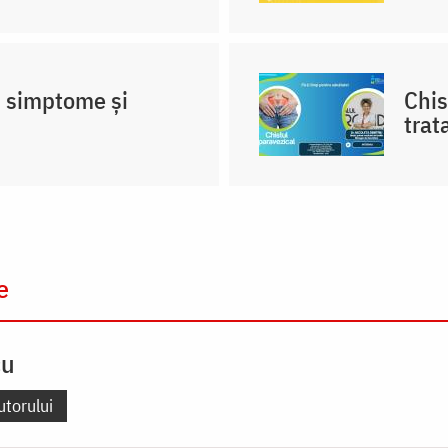
, simptome și
Chis
tra
e
cu
utorului