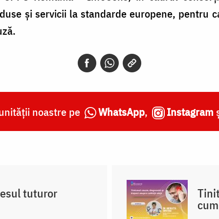
use şi servicii la standarde europene, pentru 
uză.
nității noastre pe
WhatsApp
,
Instagram
lesul tuturor
Tini
cum 