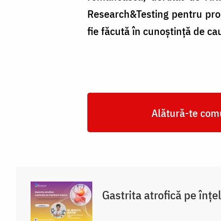
Research&Testing pentru prod
fie făcută în cunoştinţă de ca
Alătură-te comu
Gastrita atrofică pe înțe