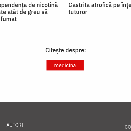
ependența de nicotină
Gastrita atrofică pe înț
ste atât de greu să
tuturor
a fumat
Citește despre:
medicină
AUTORI