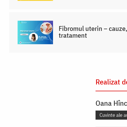
Fibromul uterin – cauze
tratament
Realizat d
Oana Hîn
Cuvinte ale a