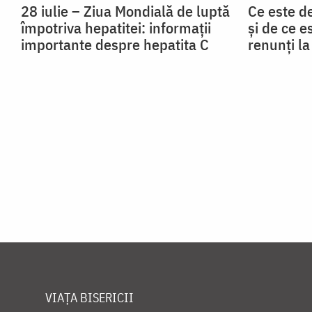
28 iulie – Ziua Mondială de luptă
Ce este d
împotriva hepatitei: informații
și de ce e
importante despre hepatita C
renunți l
VIAȚA BISERICII