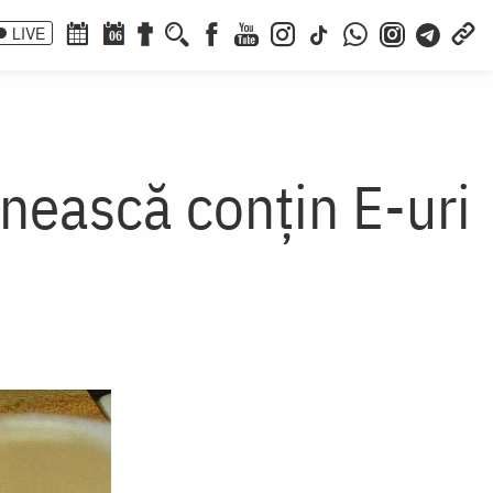
LIVE
06
ânească conțin E-uri