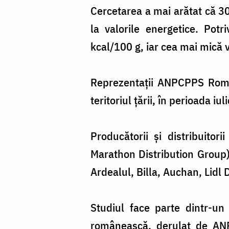
Cercetarea a mai arătat că 30
la valorile energetice. Potr
kcal/100 g, iar cea mai mică 
Reprezentaţii ANPCPPS Român
teritoriul ţării, în perioada i
Producătorii și distribuitor
Marathon Distribution Group)
Ardealul, Billa, Auchan, Lidl
Studiul face parte dintr-un 
românească, derulat de ANP