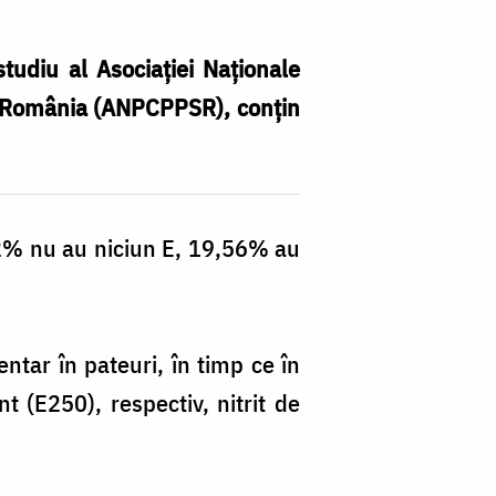
tudiu al Asociației Naționale
în România (ANPCPPSR), conțin
,52% nu au niciun E, 19,56% au
entar în pateuri, în timp ce în
t (E250), respectiv, nitrit de