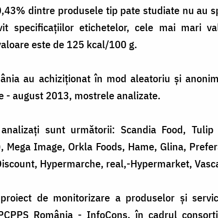
,43% dintre produsele tip pate studiate nu au spe
ivit specificaţiilor etichetelor, cele mai mari 
valoare este de 125 kcal/100 g.
ia au achiziționat în mod aleatoriu și anoni
ulie - august 2013, mostrele analizate.
ii analizaţi sunt următorii: Scandia Food, Tuli
, Mega Image, Orkla Foods, Hame, Glina, Prefer
 Discount, Hypermarche, real,-Hypermarket, Vasca
proiect de monitorizare a produselor şi servic
CPPS România - InfoCons, în cadrul consorţi