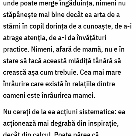
unde poate merge îngăduinţa, nimeni nu
stăpâneşte mai bine decât ea arta de a
stârni în copil dorinţa de a cunoaşte, de a-i
atrage atenţia, de a-i da învăţături
practice. Nimeni, afară de mamă, nu e în
stare să facă această mlădiţă tânără să
crească aşa cum trebuie. Cea mai mare
înrâurire care există în relaţiile dintre
oameni este înrâurirea mamei.
Nu cereţi de la ea acţiuni sistematice: ea
acţionează mai degrabă din inspiraţie,
decât din calcul. Poate părea că