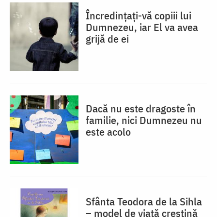
Încredințați-vă copiii lui
Dumnezeu, iar El va avea
grijă de ei
Dacă nu este dragoste în
familie, nici Dumnezeu nu
este acolo
Sfânta Teodora de la Sihla
– model de viaţă creştină