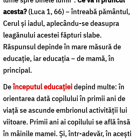
acesta?
(Luca 1, 66) – întreabă pământul,
Cerul şi iadul, aplecându-se deasupra
leagănului acestei făpturi slabe.
Răspunsul depinde în mare măsură de
educaţie, iar educaţia – de mamă, în
principal.
De
începutul educaţiei
depind multe: în
orientarea dată copilului în primii ani de
viaţă se ascunde embrionul activităţii lui
viitoare. Primii ani ai copilului se află însă
în mâinile mamei. Şi, într-adevăr, în aceşti