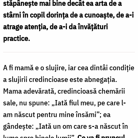
stăpâneşte mai bine decât ea arta de a
în
stârni în copil dorinţa de a cunoaşte, de a-i
creșterea
atrage atenţia, de a-i da învăţături
copiilor
practice.
/
Foto:
Bogdan
A fi mamă e o slujire, iar cea dintâi condiţie
Bulgariu
a slujirii credincioase este abnegaţia.
Mama adevărată, credincioasă chemării
sale, nu spune: „Iată fiul meu, pe care l-
am născut pentru mine însămi”; ea
gândeşte: „Iată un om care s-a născut în
lume spre binele lumii”.
Ce va fi pruncul