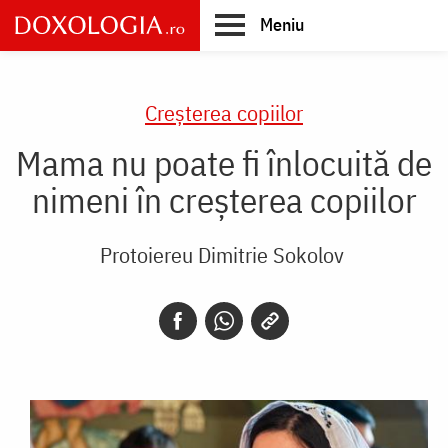
Skip
Meniu
to
main
Main
content
navigation
Creşterea copiilor
Mama nu poate fi înlocuită de
nimeni în creșterea copiilor
Protoiereu Dimitrie Sokolov