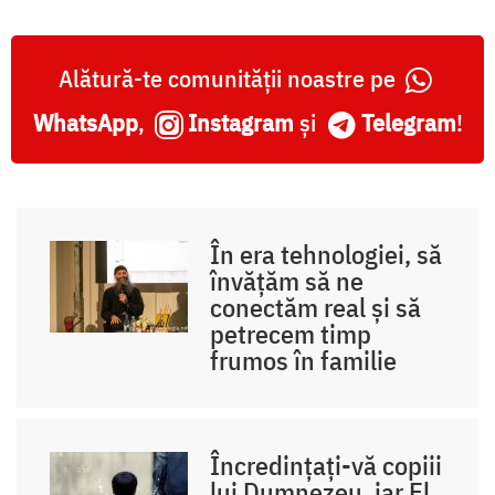
Alătură-te comunității noastre pe
WhatsApp
,
Instagram
și
Telegram
!
În era tehnologiei, să
învățăm să ne
conectăm real și să
petrecem timp
frumos în familie
Încredințați-vă copiii
lui Dumnezeu, iar El