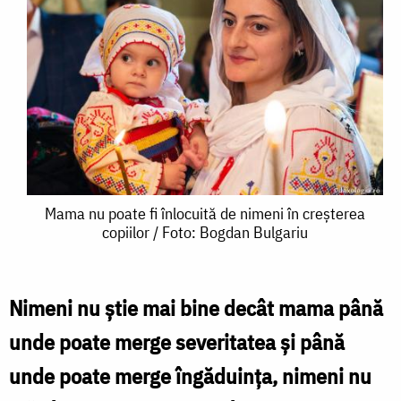
Mama
Mama nu poate fi înlocuită de nimeni în creșterea
copiilor / Foto: Bogdan Bulgariu
nu
poate
fi
Nimeni nu ştie mai bine decât mama până
înlocuită
unde poate merge severitatea şi până
de
unde poate merge îngăduinţa, nimeni nu
nimeni