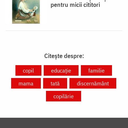
pentru micii cititori
Citește despre:
copil
educație
familie
mama
tată
discernământ
copilărie