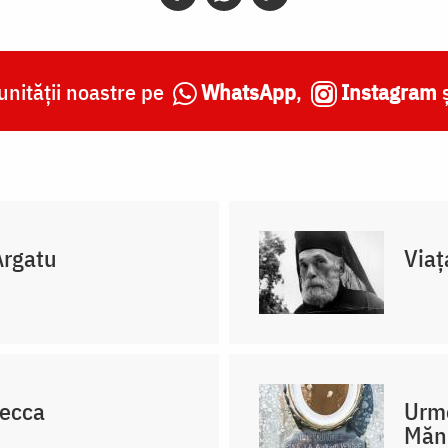
nității noastre pe
WhatsApp
,
Instagram
Argatu
Viaț
Lecca
Urme
Mănd