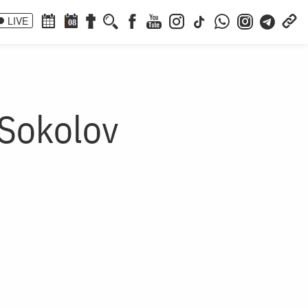
LIVE
08
 Sokolov