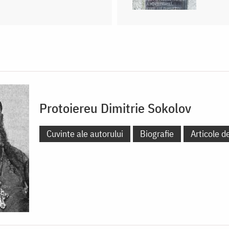
Protoiereu Dimitrie Sokolov
Cuvinte ale autorului
Biografie
Articole d