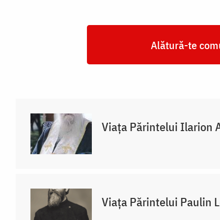
Alătură-te comu
Viața Părintelui Ilarion 
Viața Părintelui Paulin 