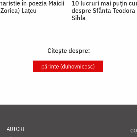
aristie în poezia Maicii
10 lucruri mai puțin c
(Zorica) Lațcu
despre Sfânta Teodora 
Sihla
Citește despre:
părinte (duhovnicesc)
AUTORI