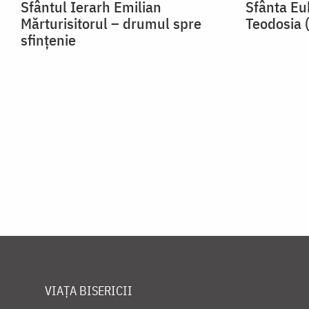
Sfântul Ierarh Emilian
Sfânta Euh
Mărturisitorul – drumul spre
Teodosia 
sfințenie
VIAȚA BISERICII