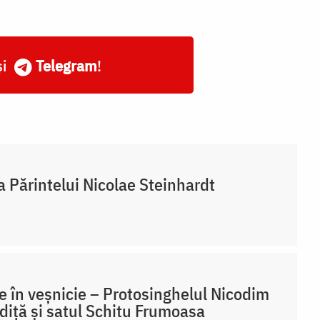
și
Telegram
!
a Părintelui Nicolae Steinhardt
 în veșnicie – Protosinghelul Nicodim
iță și satul Schitu Frumoasa