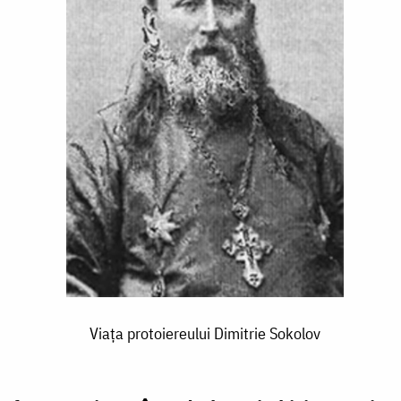
Viața protoiereului Dimitrie Sokolov