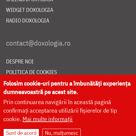
WIDGET DOXOLOGIA
RADIO DOXOLOGIA
DESPRE NOI
POLITICA DE COOKIES
DONEAZĂ ONLINE PENTRU CATEDRALA NAȚIONALĂ
Folosim cookie-uri pentru a îmbunătăți experiența
dumneavoastră pe acest site.
Prin continuarea navigării în această pagină
LIVE
confirmați acceptarea utilizării fișierelor de tip
cookie.
Mai multe informații
Sunt de acord
Nu, mulțumesc
Site dezvoltat de
DOXOLOGIA MEDIA
,