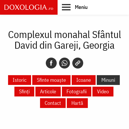
Skip
Meniu
to
main
Main
content
navigation
Complexul monahal Sfântul
David din Gareji, Georgia
Istoric
Sfinte moaște
Icoane
Minuni
Sfinți
Articole
Fotografii
Video
Contact
Hartă