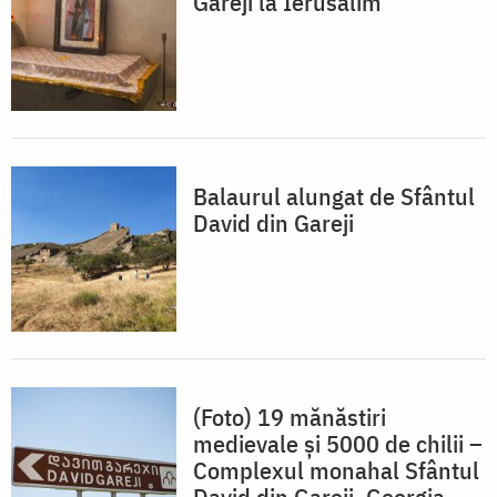
Gareji la Ierusalim
Balaurul alungat de Sfântul
David din Gareji
(Foto) 19 mănăstiri
medievale și 5000 de chilii –
Complexul monahal Sfântul
David din Gareji, Georgia