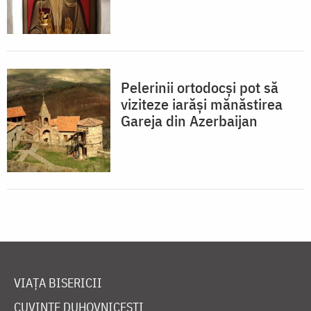
Pelerinii ortodocşi pot să
viziteze iarăşi mănăstirea
Gareja din Azerbaijan
VIAȚA BISERICII
CUVINTE DUHOVNICEȘTI