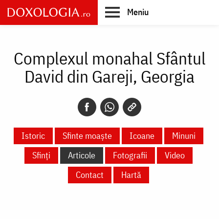
Skip
Meniu
to
main
Main
content
navigation
Complexul monahal Sfântul
David din Gareji, Georgia
Istoric
Sfinte moaște
Icoane
Minuni
Sfinți
Articole
Fotografii
Video
Contact
Hartă