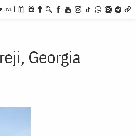
LIVE
06
eji, Georgia