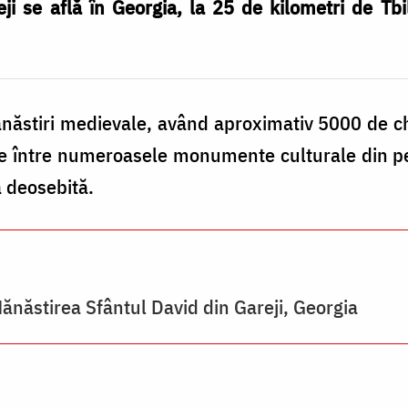
 se află în Georgia, la 25 de kilometri de Tbili
stiri medievale, având aproximativ 5000 de chi
te între numeroasele monumente culturale din pe
ă deosebită.
Mănăstirea Sfântul David din Gareji, Georgia