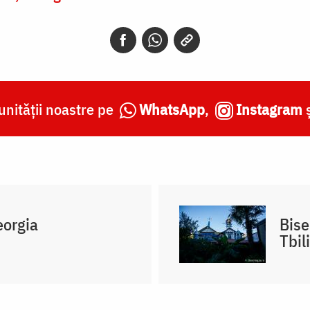
nității noastre pe
WhatsApp
,
Instagram
eorgia
Bise
Tbil