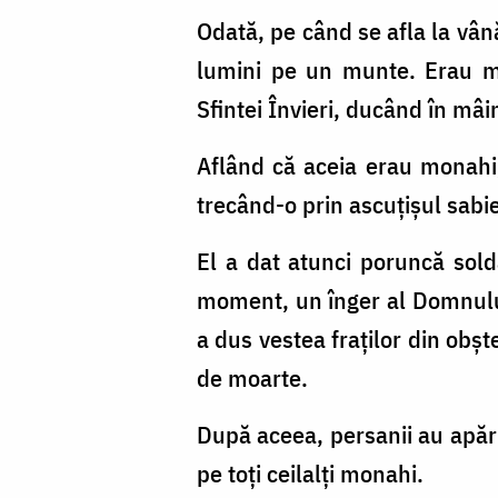
Odată, pe când se afla la vân
lumini pe un munte. Erau mo
Sfintei Învieri, ducând în mâin
Aflând că aceia erau monahi,
trecând-o prin ascuțișul sabie
El a dat atunci poruncă solda
moment, un înger al Domnului 
a dus vestea fraților din obșt
de moarte.
După aceea, persanii au apărut
pe toți ceilalți monahi.