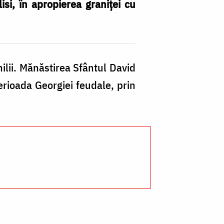
si, în apropierea graniței cu
lii. Mănăstirea Sfântul David
rioada Georgiei feudale, prin