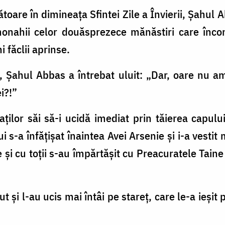
ătoare în dimineața Sfintei Zile a Învierii, Șahul
nahii celor douăsprezece mănăstiri care încon
i făclii aprinse.
 Șahul Abbas a întrebat uluit: „Dar, oare nu am
i?!”
ților săi să-i ucidă imediat prin tăierea capulu
s-a înfățișat înaintea Avei Arsenie și i-a vestit 
e și cu toții s-au împărtășit cu Preacuratele Taine
 și l-au ucis mai întâi pe stareț, care le-a ieșit 