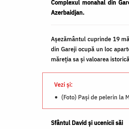
din
Complexul monahal din Gareji
Gareji,
Azerbaidjan.
Georgia
/
Așezământul cuprinde 19 mănă
Foto:
din Gareji ocupă un loc apar
pr.
măreția sa și valoarea istoric
Silviu
Cluci
Vezi și:
(Foto) Pași de pelerin la 
Sfântul David și ucenicii săi