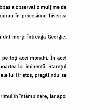
 Abbas a observat o mulțime de
jurau în procesiune biserica
 dat morții întreaga Georgie,
i pe toți acei monahi. În acel
moartea lor iminentă. Starețul
 ale lui Hristos, pregătindu-se
primul în întâmpinare, iar apoi