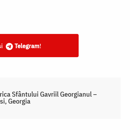
și
Telegram
!
rica Sfântului Gavriil Georgianul –
isi, Georgia