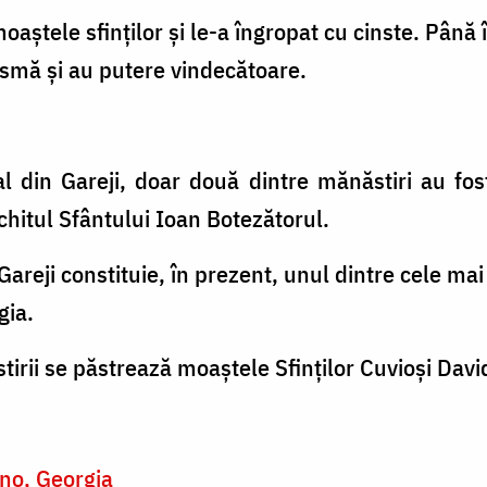
oaștele sfinților și le-a îngropat cu cinste. Până î
smă și au putere vindecătoare.
din Gareji, doar două dintre mănăstiri au fost r
chitul Sfântului Ioan Botezătorul.
reji constituie, în prezent, unul dintre cele mai
gia.
tirii se păstrează moaștele Sfinților Cuvioși Davi
o, Georgia