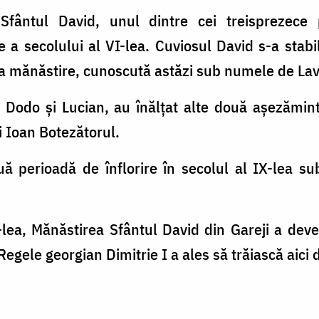
, Sfântul David, unul dintre cei treisprezece 
a secolului al VI-lea. Cuviosul David s-a stabil
ma mănăstire, cunoscută astăzi sub numele de Lav
i, Dodo și Lucian, au înălțat alte două așezămi
 Ioan Botezătorul.
 perioadă de înflorire în secolul al IX-lea sub
-lea, Mănăstirea Sfântul David din Gareji a deven
 Regele georgian Dimitrie I a ales să trăiască aici