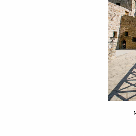
Mănăstirea
M
Sfântul
David