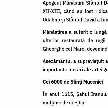
Apogeul Mănăstirii Sfântul Dav
XII-XIII, când au fost ridic
Udabno și Sfântul David a fun
Mănăstirea a suferit o lungă
ulterior restaurată de regi
Gheorghe cel Mare, devenind o
Așezământul a supraviețuit at
importante lucrări ale artei g
Cei 6000 de Sfinți Mucenici
În anul 1615, Șahul Iranulu
mulțime de creștini.