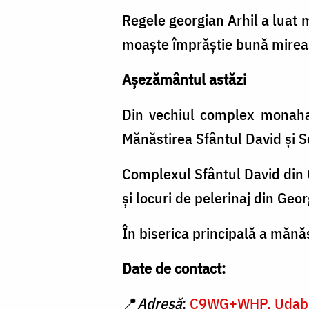
Regele georgian Arhil a luat m
moaște împrăștie bună mirea
Așezământul astăzi
Din vechiul complex monahal 
Mănăstirea Sfântul David și S
Complexul Sfântul David din Ga
și locuri de pelerinaj din Geor
În biserica principală a mănăs
Date de contact:
📍
Adresă
:
C9WG+WHP, Udabn