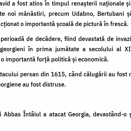
id a fost atins în timpul renașterii naționale și
ate noi mănăstiri, precum Udabno, Bertubani și
cționat o importantă școală de pictură în frescă.
 perioadă de decădere, fiind devastată de invaz
i georgieni în prima jumătate a secolului al XI
 importantă forță politică și economică.
acului persan din 1615, când călugării au fost 
eorgiene au fost distruse.
i Abbas Întâiul a atacat Georgia, devastând-o 