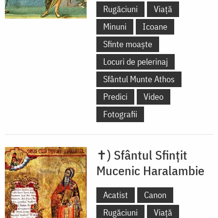
Rugăciuni
Viață
Minuni
Icoane
Sfinte moaște
Locuri de pelerinaj
Sfântul Munte Athos
Predici
Video
Fotografii
✝) Sfântul Sfințit
Mucenic Haralambie
Acatist
Canon
Rugăciuni
Viață