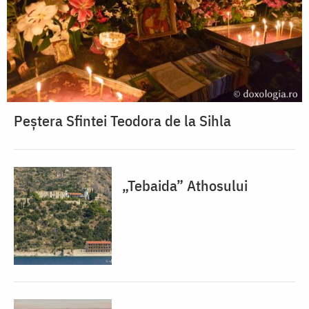
Peștera Sfintei Teodora de la Sihla
„Tebaida” Athosului