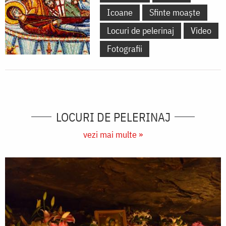
Icoane
Sfinte moaște
Locuri de pelerinaj
Video
Fotografii
LOCURI DE PELERINAJ
vezi mai multe »