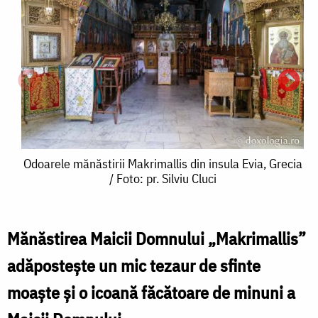
Odoarele
Odoarele mănăstirii Makrimallis din insula Evia, Grecia
/ Foto: pr. Silviu Cluci
mănăstirii
Makrimallis
din
Mănăstirea Maicii Domnului „Makrimallis”
O
insula
adăpostește un mic tezaur de sfinte
m
Evia,
moaște și o icoană făcătoare de minuni a
M
Grecia