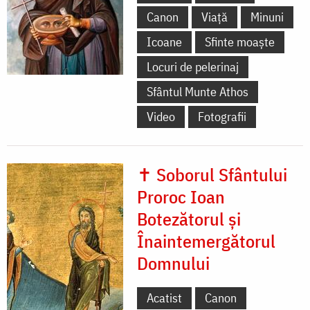
Canon
Viață
Minuni
Icoane
Sfinte moaște
Locuri de pelerinaj
Sfântul Munte Athos
Video
Fotografii
✝ Soborul Sfântului
Proroc Ioan
Botezătorul și
Înaintemergătorul
Domnului
Acatist
Canon