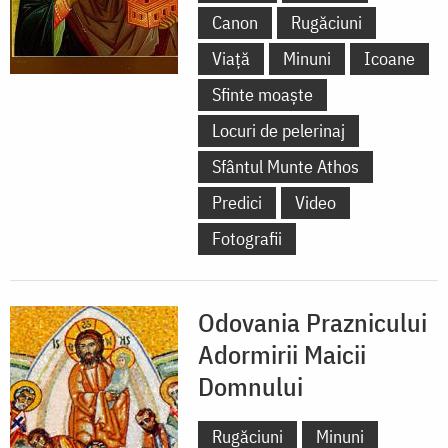
Canon
Rugăciuni
Viață
Minuni
Icoane
Sfinte moaște
Locuri de pelerinaj
Sfântul Munte Athos
Predici
Video
Fotografii
Odovania Praznicului
Adormirii Maicii
Domnului
Rugăciuni
Minuni