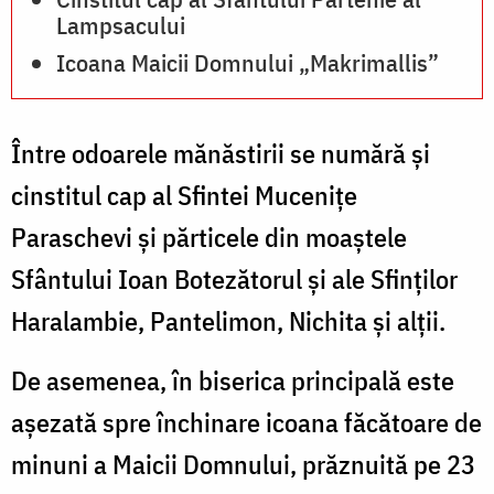
Lampsacului
Icoana Maicii Domnului „Makrimallis”
Între odoarele mănăstirii se numără și
cinstitul cap al Sfintei Mucenițe
Paraschevi și părticele din moaștele
Sfântului Ioan Botezătorul și ale Sfinților
Haralambie, Pantelimon, Nichita și alții.
De asemenea, în biserica principală este
așezată spre închinare icoana făcătoare de
minuni a Maicii Domnului, prăznuită pe 23