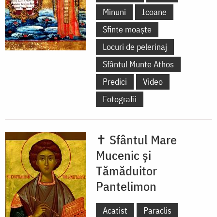
Minuni
Icoane
Sfinte moaște
Locuri de pelerinaj
Sfântul Munte Athos
Predici
Video
Fotografii
✝ Sfântul Mare
Mucenic și
Tămăduitor
Pantelimon
Acatist
Paraclis