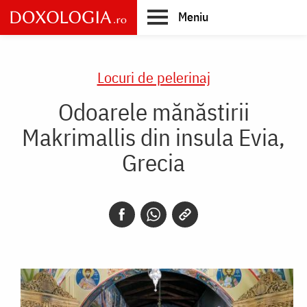
Skip
Meniu
to
main
Main
content
navigation
Locuri de pelerinaj
Odoarele mănăstirii
Makrimallis din insula Evia,
Grecia