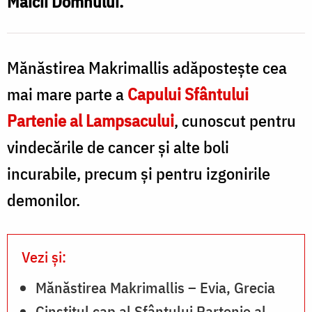
Maicii Domnului.
d
/
i
Foto:
E
pr.
Mănăstirea Makrimallis adăpostește cea
G
Silviu
mai mare parte a
Capului Sfântului
/
Cluci
Partenie al Lampsacului
, cunoscut pentru
F
vindecările de cancer și alte boli
p
incurabile, precum și pentru izgonirile
S
demonilor.
C
Vezi și:
Mănăstirea Makrimallis – Evia, Grecia
Cinstitul cap al Sfântului Partenie al