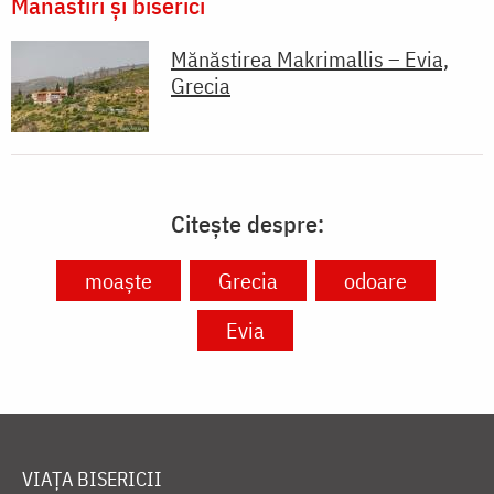
Mănăstiri și biserici
Mănăstirea Makrimallis – Evia,
Grecia
Citește despre:
moaște
Grecia
odoare
Evia
VIAȚA BISERICII