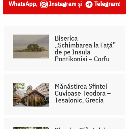
WhatsApp
,
Instagram
și
Telegram
!
Biserica
„Schimbarea la Față”
de pe Insula
Pontikonisi – Corfu
Mănăstirea Sfintei
Cuvioase Teodora –
Tesalonic, Grecia