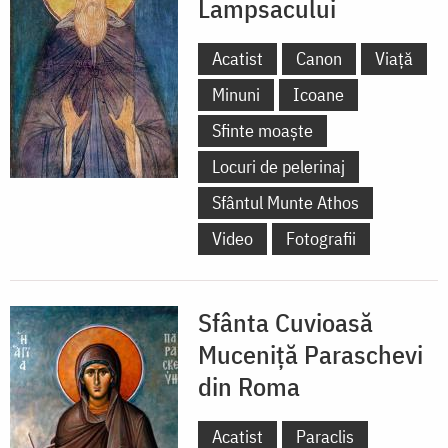
Lampsacului
Acatist
Canon
Viață
Minuni
Icoane
Sfinte moaște
Locuri de pelerinaj
Sfântul Munte Athos
Video
Fotografii
Sfânta Cuvioasă
Muceniță Paraschevi
din Roma
Acatist
Paraclis