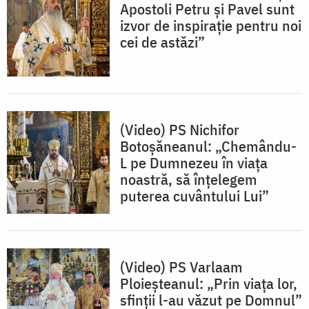
Apostoli Petru și Pavel sunt
izvor de inspirație pentru noi
cei de astăzi”
(Video) PS Nichifor
Botoșăneanul: „Chemându-
L pe Dumnezeu în viața
noastră, să înțelegem
puterea cuvântului Lui”
(Video) PS Varlaam
Ploieșteanul: „Prin viața lor,
sfinții l-au văzut pe Domnul”