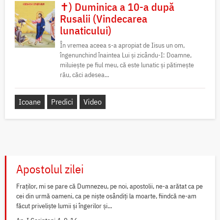
✝) Duminica a 10-a după
Rusalii (Vindecarea
lunaticului)
În vremea aceea s-a apropiat de Iisus un om,
îngenunchind înaintea Lui și zicându-I: Doamne,
miluiește pe fiul meu, că este lunatic și pătimește
rău, căci adesea...
Icoane
Predici
Video
Apostolul zilei
Fraților, mi se pare că Dumnezeu, pe noi, apostolii, ne-a arătat ca pe
cei din urmă oameni, ca pe niște osândiți la moarte, fiindcă ne-am
făcut priveliște lumii și îngerilor și...