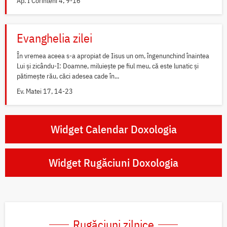
Ap. I Corinteni 4, 9-16
Evanghelia zilei
În vremea aceea s-a apropiat de Iisus un om, îngenunchind înaintea
Lui și zicându-I: Doamne, miluiește pe fiul meu, că este lunatic și
pătimește rău, căci adesea cade în...
Ev. Matei 17, 14-23
Widget Calendar Doxologia
Widget Rugăciuni Doxologia
Rugăciuni zilnice