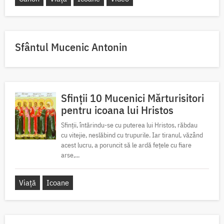
Sfântul Mucenic Antonin
Sfinții 10 Mucenici Mărturisitori
pentru icoana lui Hristos
Sfinții, întărindu-se cu puterea lui Hristos, răbdau
cu vitejie, neslăbind cu trupurile. Iar tiranul, văzând
acest lucru, a poruncit să le ardă fețele cu fiare
arse,...
Viață
Icoane