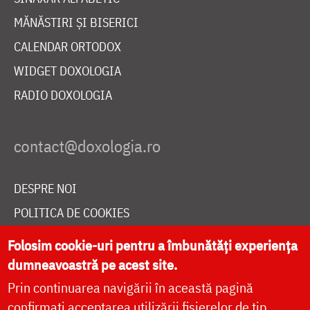
MĂNĂSTIRI ȘI BISERICI
CALENDAR ORTODOX
WIDGET DOXOLOGIA
RADIO DOXOLOGIA
DESPRE NOI
POLITICA DE COOKIES
DONEAZĂ ONLINE PENTRU CATEDRALA NAȚIONALĂ
Folosim cookie-uri pentru a îmbunătăți experiența
dumneavoastră pe acest site.
Prin continuarea navigării în această pagină
LIVE
confirmați acceptarea utilizării fișierelor de tip