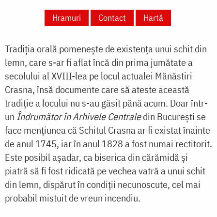
Hramuri
Contact
Hartă
Tradiţia orală pomeneşte de existenţa unui schit din
lemn, care s-ar fi aflat încă din prima jumătate a
secolului al XVIII-lea pe locul actualei Mănăstiri
Crasna, însă documente care să ateste această
tradiţie a locului nu s-au găsit până acum. Doar într-
un
Îndrumător în Arhivele Centrale
din Bucureşti se
face menţiunea că Schitul Crasna ar fi existat înainte
de anul 1745, iar în anul 1828 a fost numai rectitorit.
Este posibil aşadar, ca biserica din cărămidă şi
piatră să fi fost ridicată pe vechea vatră a unui schit
din lemn, dispărut în condiţii necunoscute, cel mai
probabil mistuit de vreun incendiu.