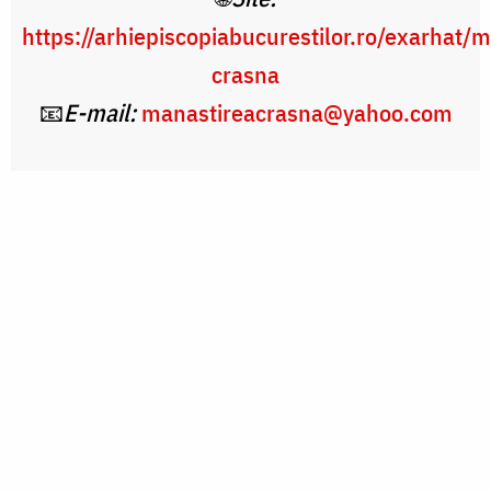
https://arhiepiscopiabucurestilor.ro/exarhat/
crasna
📧
E-mail:
manastireacrasna@yahoo.com