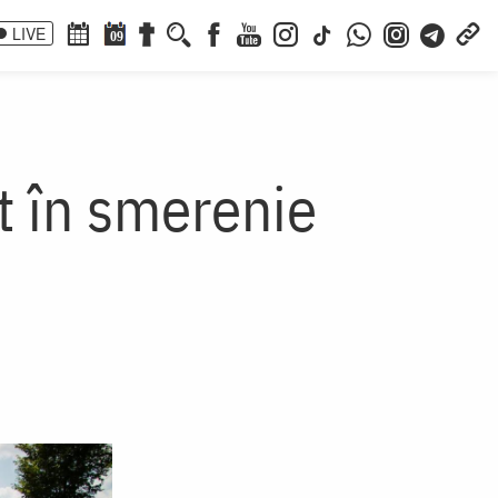
LIVE
09
ât în smerenie