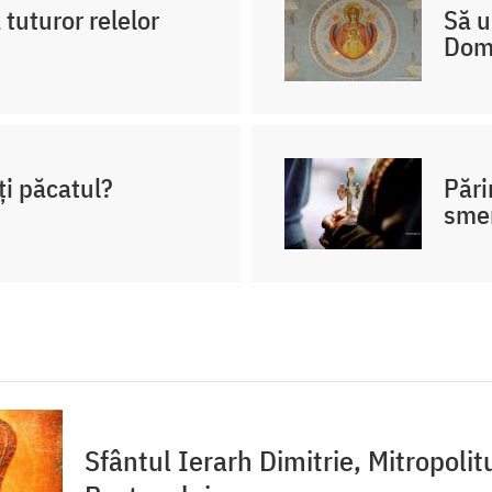
 tuturor relelor
Să u
Dom
ți păcatul?
Pări
sme
Sfântul Ierarh Dimitrie, Mitropolit