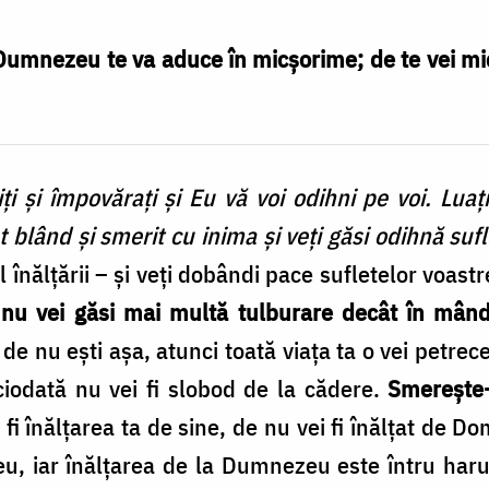
, Dumnezeu te va aduce în micșorime; de te vei 
niţi şi împovăraţi şi Eu vă voi odihni pe voi. Lua
t blând şi smerit cu inima şi veţi găsi odihnă suf
l înălţării – şi veţi dobândi pace sufletelor voast
 nu vei găsi mai multă tulburare decât în mând
ă de nu eşti aşa, atunci toată viaţa ta o vei petrec
ciodată nu vei fi slobod de la cădere.
Smereşte-
fi înălţarea ta de sine, de nu vei fi înălţat de Do
, iar înălţarea de la Dumnezeu este întru harul 