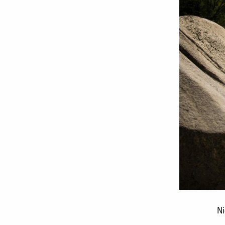
Niciunde
Ni
nu