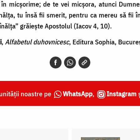
în micşorime; de te vei micşora, atunci Dumneze
lţa, tu însă fii smerit, pentru ca mereu să fii 
înălţa” grăieşte Apostolul (Iacov 4, 10).
i
,
Alfabetul duhovnicesc
, Editura Sophia, Bucureș
nității noastre pe
WhatsApp
,
Instagram