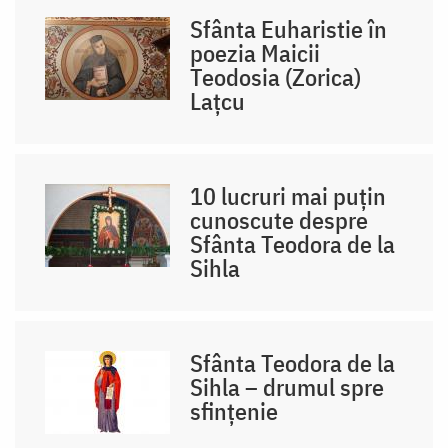
Sfânta Euharistie în
poezia Maicii
Teodosia (Zorica)
Lațcu
10 lucruri mai puțin
cunoscute despre
Sfânta Teodora de la
Sihla
Sfânta Teodora de la
Sihla – drumul spre
sfințenie