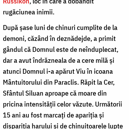
Russikon
, loc în care a dobândit
rugăciunea inimii.
După șase luni de chinuri cumplite de la
demoni, căzând în deznădejde, a primit
gândul că Domnul este de neînduplecat,
dar a avut îndrăzneala de a cere milă și
atunci Domnul i-a apărut Viu în icoana
Mântuitorului din Paraclis. Răpit la Cer,
Sfântul Siluan aproape că moare din
pricina intensității celor văzute. Următorii
15 ani au fost marcați de apariția și
dispariția harului și de chinuitoarele lupte