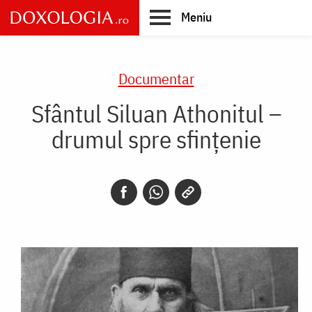
Skip
Meniu
to
main
Main
content
navigation
Documentar
Sfântul Siluan Athonitul –
drumul spre sfințenie