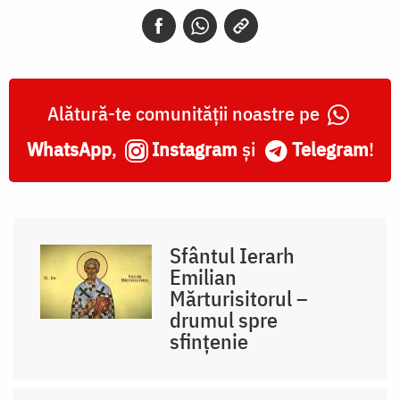
Alătură-te comunității noastre pe
WhatsApp
,
Instagram
și
Telegram
!
Sfântul Ierarh
Emilian
Mărturisitorul –
drumul spre
sfințenie