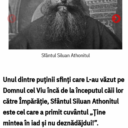
Sfântul
Sfântul Siluan Athonitul
Siluan
Athonitul
Unul dintre puținii sfinți care L-au văzut pe
Domnul cel Viu încă de la începutul căii lor
către Împărăție, Sfântul Siluan Athonitul
p
este cel care a primit cuvântul „Ține
F
mintea în iad și nu deznădăjdui!”.