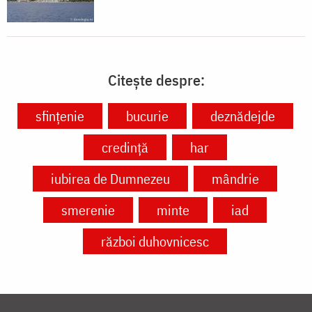
Citește despre:
sfințenie
bucurie
deznădejde
credință
har
iubirea de Dumnezeu
mândrie
smerenie
minte
iad
război duhovnicesc