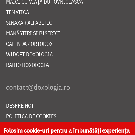
MAICI CU VIAȚĂ DUHOVNICEASCĂ
TEMATICĂ
SINAXAR ALFABETIC
MĂNĂSTIRI ȘI BISERICI
CALENDAR ORTODOX
WIDGET DOXOLOGIA
RADIO DOXOLOGIA
DESPRE NOI
POLITICA DE COOKIES
DONEAZĂ ONLINE PENTRU CATEDRALA NAȚIONALĂ
Folosim cookie-uri pentru a îmbunătăți experiența