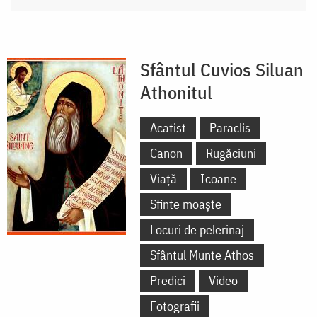
Sfântul Cuvios Siluan
Athonitul
Acatist
Paraclis
Canon
Rugăciuni
Viață
Icoane
Sfinte moaște
Locuri de pelerinaj
Sfântul Munte Athos
Predici
Video
Fotografii