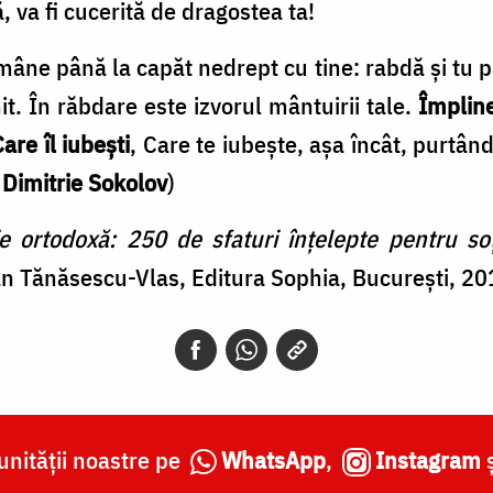
tă, va fi cucerită de dragostea ta!
ne până la ca­păt nedrept cu tine: rabdă şi tu p
it. În răbdare este izvorul mântuirii tale.
Împline
re îl iubeşti
, Care te iubeşte, aşa încât, purtân
 Dimitrie Sokolov
)
ortodoxă: 250 de sfaturi înțelepte pentru soț 
an Tănăsescu-Vlas, Editura Sophia, București, 2
nității noastre pe
WhatsApp
,
Instagram