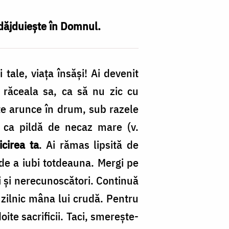
ădăjduieşte în Domnul.
 tale, viaţa însăşi! Ai devenit
u răceala sa, ca să nu zic cu
 te arunce în drum, sub razele
o ca pildă de necaz mare (v.
icirea ta
. Ai rămas lipsită de
, de a iubi totdeauna. Mergi pe
ci şi nerecunoscători. Continuă
e zilnic mâ­na lui crudă. Pentru
ite sacrificii. Taci, smereşte-