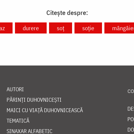
Citește despre:
az
durere
soț
soție
mângâie
AUTORI
PĂRINȚI DUHOVNICEȘTI
DE
MAICI CU VIAȚĂ DUHOVNICEASCĂ
PO
TEMATICĂ
DO
SINAXAR ALFABETIC