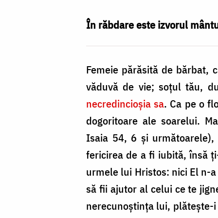
Bîrgăoanu
În răbdare este izvorul mântu
Femeie părăsită de bărbat, car
văduvă de vie; soţul tău, du
necredincioşia sa
. Ca pe o f
dogoritoare ale soarelui. M
Isaia 54, 6 şi următoarele),
fericirea de a fi iubită, însă
urmele lui Hristos: nici El n-
să fii ajutor al celui ce te ji
nerecunoştinţa lui, plăteşte-i