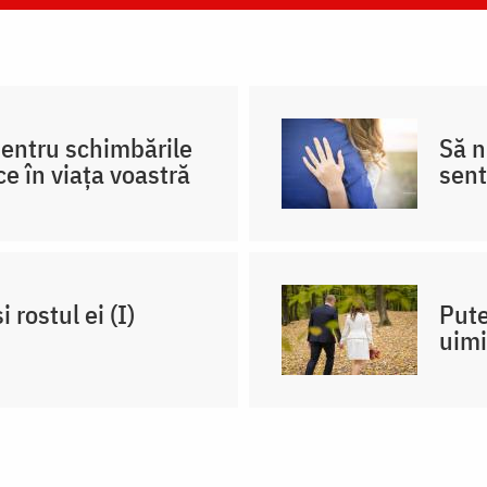
pentru schimbările
Să 
ce în viața voastră
sent
 rostul ei (I)
Pute
uimi