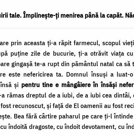
irii tale. Împlineşte-ţi menirea până la capăt. N
e prin aceasta ţi-a răpit farmecul, scopul vieţii
pă puţine zile de bucurie, ţi-a otrăvit viaţa c
loare gingaşă te-a rupt din pământul natal ca să
are este nefericirea ta. Domnul în­suşi a luat-
 însă şi
pentru tine e mângâiere în însăşi nefer
 ţi-a rămas dreptul de a iubi, de a iubi cea dintâi
a fost recunoscut, şi faţă de El oamenii au fost re
gneşte. Bea fără cârtire paharul pe care ţi-l întind
 cu îndoită dragoste, cu îndoit devotament, cu în­do