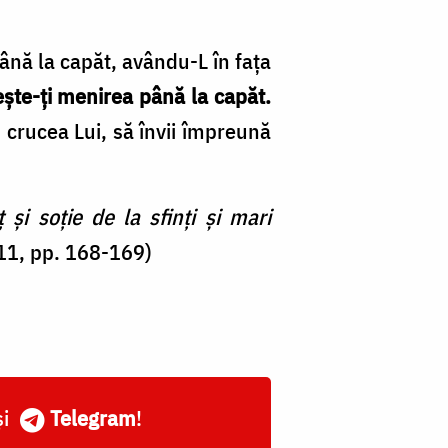
ână la capăt, avându-L în faţa
şte-ţi menirea până la capăt.
d crucea Lui, să învii împreună
și soție de la sfinți și mari
011, pp. 168-169)
și
Telegram
!