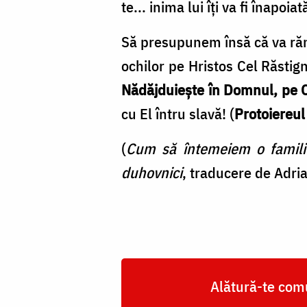
te... inima lui îţi va fi înapoia
Să presupunem însă că va rămâ
ochilor pe Hristos Cel Răstig­n
Nădăjduieşte în Domnul, pe Ca
cu El întru slavă! (
Protoiereul
(
Cum să întemeiem o familie 
duhovnici
, traducere de Adri
Alătură-te comu