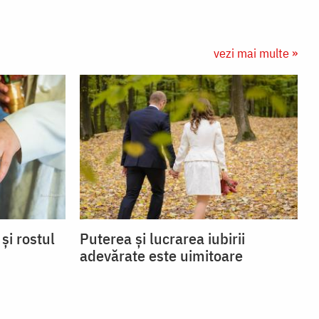
vezi mai multe »
și rostul
Puterea și lucrarea iubirii
adevărate este uimitoare