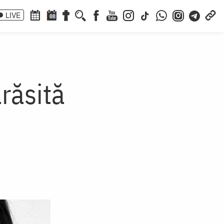
LIVE
08
răsită