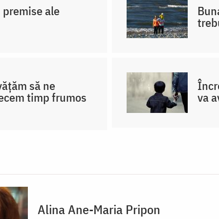
i, premise ale
Buna
treb
nvățăm să ne
Încr
recem timp frumos
va a
Alina Ane-Maria Pripon