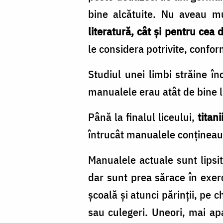
bine alcătuite. Nu aveau mu
literatură, cât și pentru cea
le considera potrivite, confor
Studiul unei limbi străine î
manualele erau atât de bine lu
Până la finalul liceului,
titan
întrucât manualele conțineau 
Manualele actuale sunt lipsite
dar sunt prea sărace în exerc
școală și atunci părinții, pe c
sau culegeri. Uneori, mai a