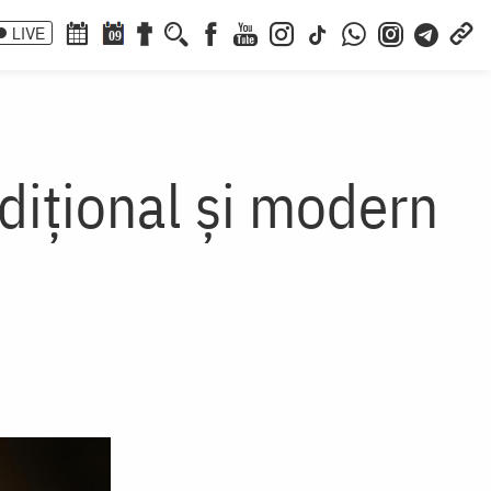
LIVE
09
adițional și modern