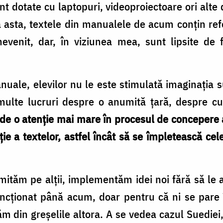
nt dotate cu laptopuri, videoproiectoare ori alte 
 asta, textele din manualele de acum conțin refer
nevenit, dar, în viziunea mea, sunt lipsite de
le, elevilor nu le este stimulată imaginația suf
multe lucruri despre o anumită țară, despre cultu
orde o atenție mai mare în procesul de concepere
ie a textelor, astfel încât să se împletească cel
mităm pe alții, implementăm idei noi fără să le 
uncționat până acum, doar pentru că ni se pare 
m din greșelile altora. A se vedea cazul Suediei