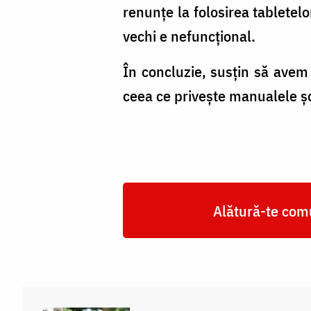
renunțe la folosirea tabletelo
vechi e nefuncțional.
În concluzie, susțin să ave
ceea ce privește manualele șc
Alătură-te comu