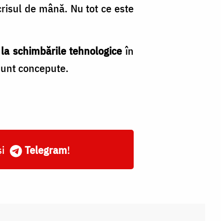
scrisul de mână. Nu tot ce este
 la schimbările tehnologice
în
sunt concepute.
și
Telegram
!