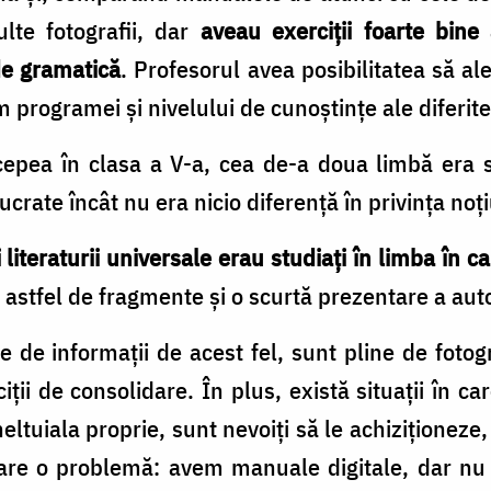
lte fotografii, dar
aveau exerciții foarte bine
 de gramatică
. Profesorul avea posibilitatea să al
m programei și nivelului de cunoștințe ale diferite
ncepea în clasa a V-a, cea de-a doua limbă era s
crate încât nu era nicio diferență în privința no
ii literaturii universale erau studiați în limba în c
astfel de fragmente și o scurtă prezentare a aut
 de informații de acest fel, sunt pline de fotogr
iții de consolidare. În plus, există situații în c
heltuiala proprie, sunt nevoiți să le achiziționeze,
pare o problemă: avem manuale digitale, dar nu 