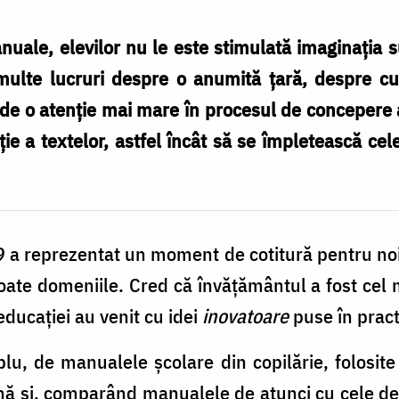
le, elevilor nu le este stimulată imaginația suf
multe lucruri despre o anumită țară, despre cultu
orde o atenție mai mare în procesul de concepere
ie a textelor, astfel încât să se împletească cel
 a reprezentat un moment de cotitură pentru noi
oate domeniile. Cred că învățământul a fost cel
 educației au venit cu idei
inovatoare
puse în pract
u, de manualele școlare din copilărie, folosite 
ă și, comparând manualele de atunci cu cele de