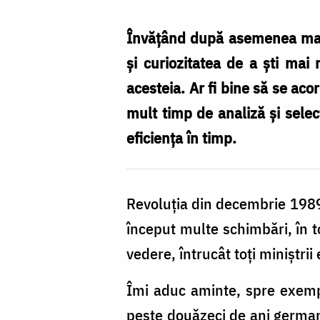
–
echilibru
Învățând după asemenea manua
între
și curiozitatea de a ști mai 
tradițional
acesteia. Ar fi bine să se ac
și
mult timp de analiză și selecț
modern
eficiența în timp.
/
Foto:
Revoluția din decembrie 1989
Oana
început multe schimbări, în t
Nechifor
vedere, întrucât toți miniștrii
Îmi aduc aminte, spre exempl
peste douăzeci de ani german