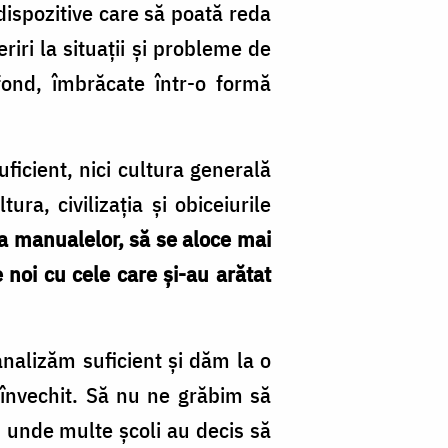
dispozitive care să poată reda
iri la situații și probleme de
 fond, îmbrăcate într-o formă
icient, nici cultura generală
ra, civilizația și obiceiurile
 a manualelor, să se aloce mai
e noi cu cele care și-au arătat
analizăm suficient și dăm la o
învechit. Să nu ne grăbim să
, unde multe școli au decis să