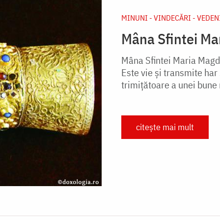
MINUNI - VINDECĂRI - VEDEN
Mâna Sfintei Mar
Mâna Sfintei Maria Magda
Este vie și transmite har
trimițătoare a unei bune 
citește mai mult