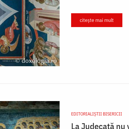
citește mai mult
EDITORIALIȘTII BISERICII
La Judecată nu v