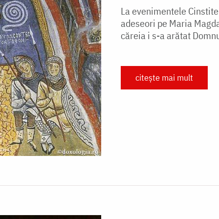
La evenimentele Cinstitel
adeseori pe Maria Magdal
căreia i s-a arătat Domnu
citește mai mult