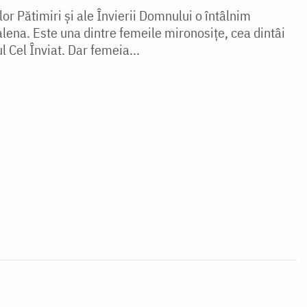
or Pătimiri și ale Învierii Domnului o întâlnim
ena. Este una dintre femeile mironosițe, cea dintâi
l Cel Înviat. Dar femeia...