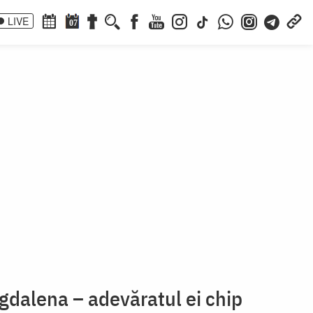
LIVE
07
gdalena – adevăratul ei chip