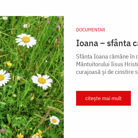
DOCUMENTAR
Ioana – sfânta c
Sfânta Ioana rămâne în con
Mântuitorului Iisus Hrist
curajoasă şi de cinstire s
citește mai mult