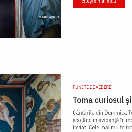
citește mai mult
PUNCTE DE VEDERE
Toma curiosul și
Cântările din Duminica T
scoțând în evidență în mo
înviat. Cele mai multe tr