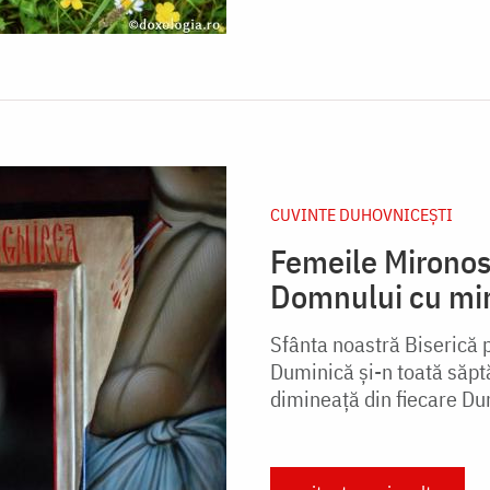
CUVINTE DUHOVNICEȘTI
Femeile Mironos
Domnului cu mir
Sfânta noastră Biserică 
Duminică și-n toată săp
dimineață din fiecare Dum