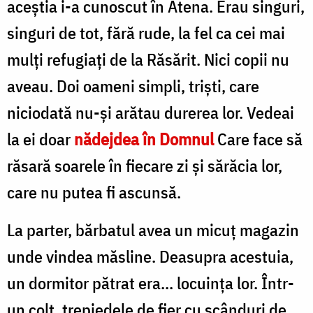
aceștia i-a cunoscut în Atena. Erau singuri,
singuri de tot, fără rude, la fel ca cei mai
mulți refugiați de la Răsărit. Nici copii nu
aveau. Doi oameni simpli, triști, care
niciodată nu-și arătau durerea lor. Vedeai
la ei doar
nădejdea în Domnul
Care face să
răsară soarele în fiecare zi și sărăcia lor,
care nu putea fi ascunsă.
La parter, bărbatul avea un micuț magazin
unde vindea măsline. Deasupra acestuia,
un dormitor pătrat era... locuința lor. Într-
un colț, trepiedele de fier cu scânduri de