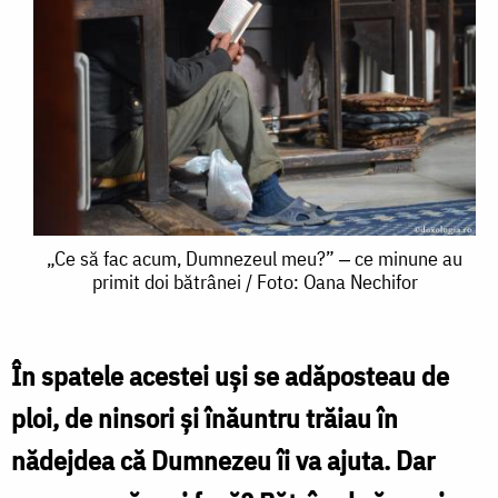
„Ce
„Ce să fac acum, Dumnezeul meu?” ‒ ce minune au
primit doi bătrânei / Foto: Oana Nechifor
să
fac
acum,
În spatele acestei uși se adăposteau de
Dumnezeul
ploi, de ninsori și înăuntru trăiau în
meu?”
nădejdea că Dumnezeu îi va ajuta. Dar
‒