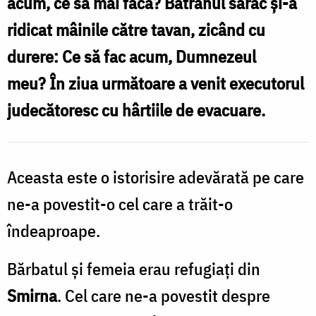
acum, ce să mai facă? Bătrânul sărac și-a
ce
ridicat mâinile către tavan, zicând cu
minune
durere: Ce să fac acum, Dumnezeul
au
meu? În ziua următoare a venit executorul
primit
judecătoresc cu hârtiile de evacuare.
doi
bătrânei
/
Aceasta este o istorisire adevărată pe care
Foto:
ne-a povestit-o cel care a trăit-o
Oana
îndeaproape.
Nechifor
Bărbatul și femeia erau refugiați din
Smirna
. Cel care ne-a povestit despre