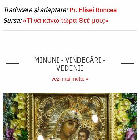
Traducere și adaptare:
Pr. Elisei Roncea
Sursa:
«Τί να κάνω τώρα Θεέ μου;»
MINUNI - VINDECĂRI -
VEDENII
vezi mai multe »