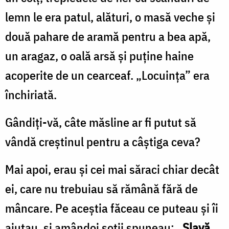
lemn le era patul, alături, o masă veche și
două pahare de aramă pentru a bea apă,
un aragaz, o oală arsă și puține haine
acoperite de un cearceaf. „Locuința” era
închiriată.
Gândiți-vă, câte măsline ar fi putut să
vândă creștinul pentru a câștiga ceva?
Mai apoi, erau și cei mai săraci chiar decât
ei, care nu trebuiau să rămână fără de
mâncare. Pe aceștia făceau ce puteau și îi
ajutau, și amândoi soții spuneau:
„Slavă