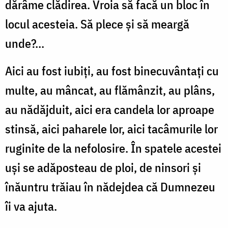
dărâme clădirea. Vroia să facă un bloc în
locul acesteia. Să plece și să meargă
unde?...
Aici au fost iubiți, au fost binecuvântați cu
multe, au mâncat, au flămânzit, au plâns,
au nădăjduit, aici era candela lor aproape
stinsă, aici paharele lor, aici tacâmurile lor
ruginite de la nefolosire. În spatele acestei
uși se adăposteau de ploi, de ninsori și
înăuntru trăiau în nădejdea că Dumnezeu
îi va ajuta.