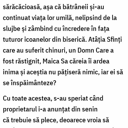
sărăcăcioasă, așa că bătrâneii și-au
continuat viața lor umilă, nelipsind de la
slujbe și zâmbind cu încredere în fața
tuturor icoanelor din biserică. Atâția Sfinți
care au suferit chinuri, un Domn Care a
fost răstignit, Maica Sa căreia îi ardea
inima și aceștia nu pățiseră nimic, iar ei să
se înspăimânteze?
Cu toate acestea, s-au speriat când
proprietarul i-a anunțat din senin
că trebuie să plece, deoarece vroia să