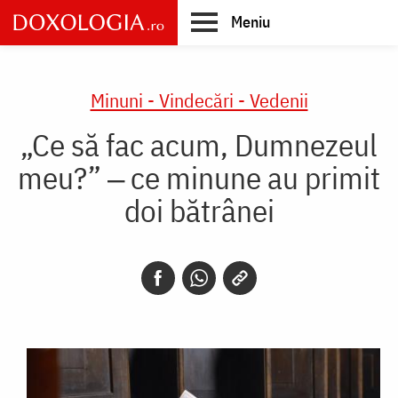
Skip
Meniu
to
main
Main
content
navigation
Minuni - Vindecări - Vedenii
„Ce să fac acum, Dumnezeul
meu?” ‒ ce minune au primit
doi bătrânei