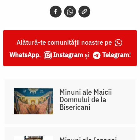
Alătură-te comunității noastre pe
WhatsApp
,
Instagram
și
Telegram
!
Minuni ale Maicii
Domnului de la
Bisericani
Minuni ale Icoanei