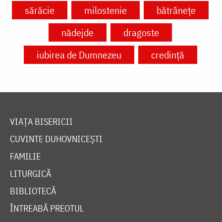
sărăcie
milostenie
bătrânețe
nădejde
dragoste
iubirea de Dumnezeu
credință
VIAȚA BISERICII
CUVINTE DUHOVNICEȘTI
FAMILIE
LITURGICĂ
BIBLIOTECĂ
ÎNTREABĂ PREOTUL