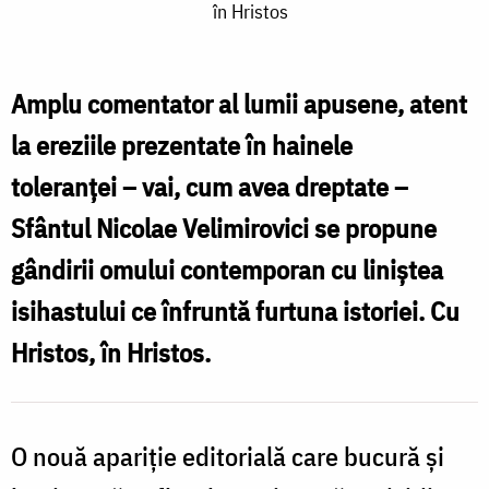
în Hristos
credinței
cu
suplețea
Amplu comentator al lumii apusene, atent
sfințeniei
la ereziile prezentate în hainele
asumate
toleranței – vai, cum avea dreptate –
în
Sfântul Nicolae Velimirovici se propune
Hristos
gândirii omului contemporan cu liniștea
isihastului ce înfruntă furtuna istoriei. Cu
Hristos, în Hristos.
O nouă apariție editorială care bucură și