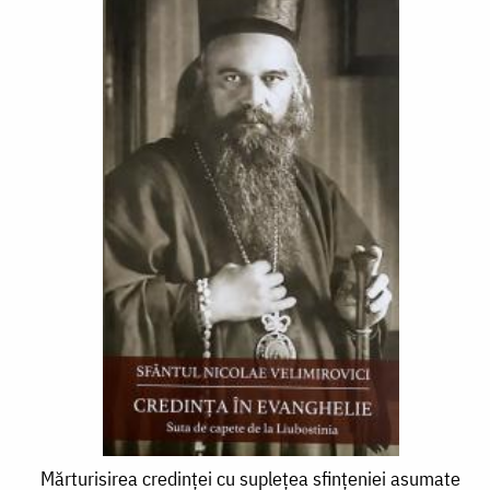
Mărturisirea
Mărturisirea credinței cu suplețea sfințeniei asumate