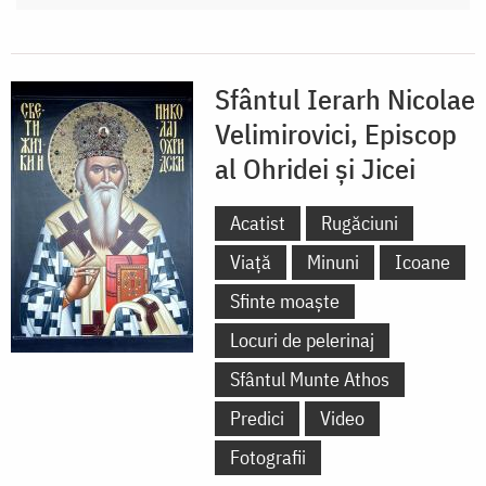
Sfântul Ierarh Nicolae
Velimirovici, Episcop
al Ohridei și Jicei
Acatist
Rugăciuni
Viață
Minuni
Icoane
Sfinte moaște
Locuri de pelerinaj
Sfântul Munte Athos
Predici
Video
Fotografii