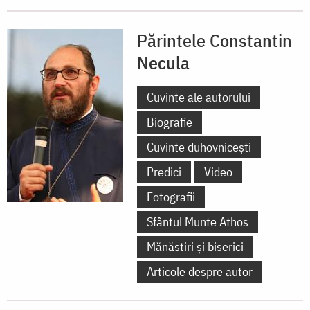
Părintele Constantin
Necula
Cuvinte ale autorului
Biografie
Cuvinte duhovnicești
Predici
Video
Fotografii
Sfântul Munte Athos
Mănăstiri și biserici
Articole despre autor