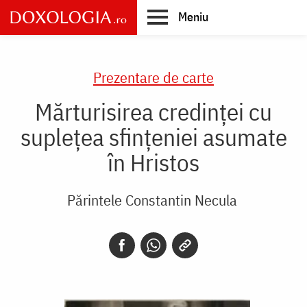
Skip
Meniu
to
main
Main
content
navigation
Prezentare de carte
Mărturisirea credinței cu
suplețea sfințeniei asumate
în Hristos
Părintele Constantin Necula