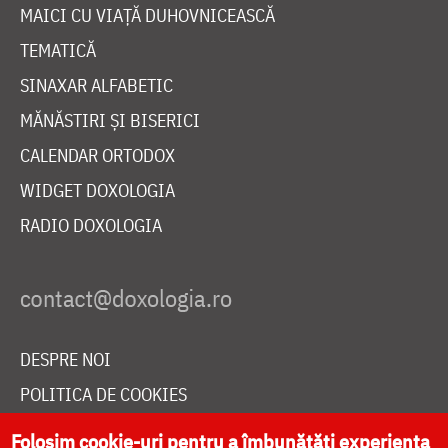
MAICI CU VIAȚĂ DUHOVNICEASCĂ
TEMATICĂ
SINAXAR ALFABETIC
MĂNĂSTIRI ȘI BISERICI
CALENDAR ORTODOX
WIDGET DOXOLOGIA
RADIO DOXOLOGIA
DESPRE NOI
POLITICA DE COOKIES
DONEAZĂ ONLINE PENTRU CATEDRALA NAȚIONALĂ
Folosim cookie-uri pentru a îmbunătăți experiența