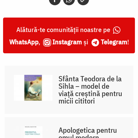
Alătură-te comunității noastre pe
WhatsApp
,
Instagram
și
Telegram
!
Sfânta Teodora de la
Sihla – model de
viaţă creştină pentru
micii cititori
Apologetica pentru
omul modern