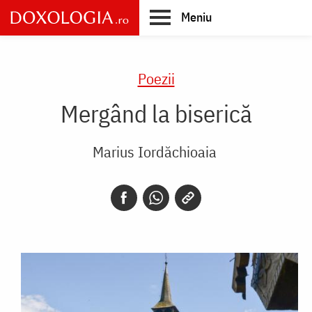
Skip
Meniu
to
main
Main
content
navigation
Poezii
Mergând la biserică
Marius Iordăchioaia