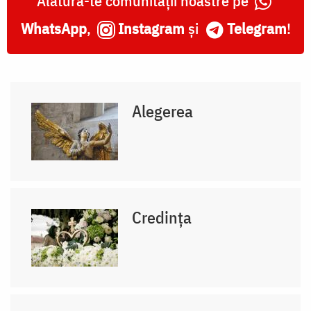
Alătură-te comunității noastre pe
WhatsApp
,
Instagram
și
Telegram
!
Alegerea
Credința