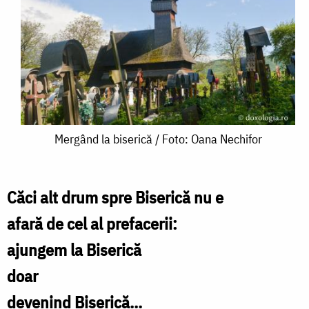
Mergând
Mergând la biserică / Foto: Oana Nechifor
la
biserică
Căci alt drum spre Biserică nu e
/
afară de cel al prefacerii:
Foto:
ajungem la Biserică
Oana
doar
Nechifor
devenind Biserică...