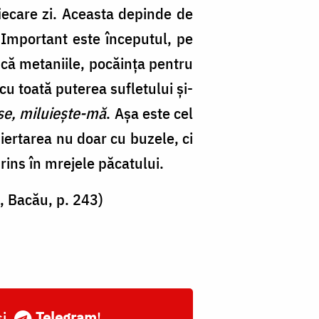
iecare zi. Aceasta depinde de
. Important este începutul, pe
ască metaniile, pocăinţa pentru
u toată puterea sufletului şi-
se, miluieşte-mă
. Aşa este cel
iertarea nu doar cu buzele, ci
prins în mrejele păcatului.
, Bacău, p. 243)
și
Telegram
!