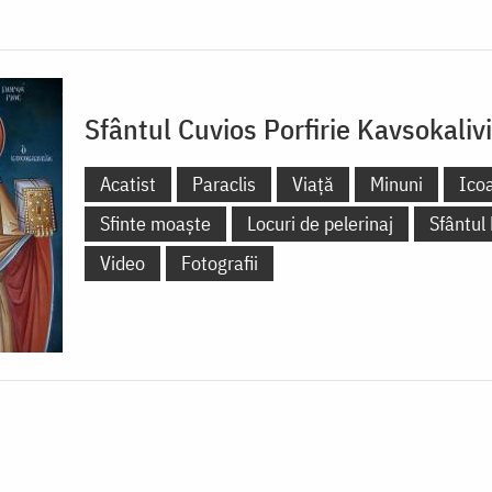
Sfântul Cuvios Porfirie Kavsokalivi
Acatist
Paraclis
Viață
Minuni
Ico
Sfinte moaște
Locuri de pelerinaj
Sfântul
Video
Fotografii