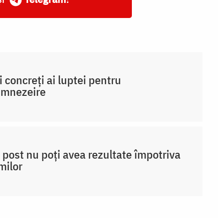
i concreți ai luptei pentru
umnezeire
 post nu poți avea rezultate împotriva
milor