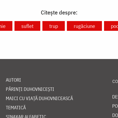
Citește despre:
nie
suflet
trup
rugăciune
poc
AUTORI
PĂRINȚI DUHOVNICEȘTI
DE
MAICI CU VIAȚĂ DUHOVNICEASCĂ
PO
TEMATICĂ
DO
SINAXAR ALFABETIC