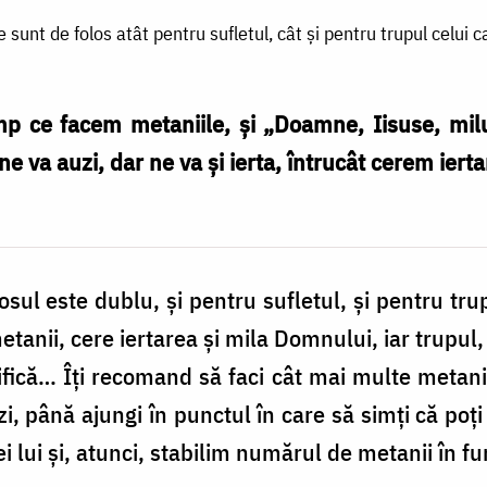
e sunt de folos atât pentru sufletul, cât și pentru trupul celui c
mp ce facem metaniile, și „Doamne, Iisuse, milu
 va auzi, dar ne va și ierta, întrucât cerem ierta
sul este dublu, şi pentru sufletul, şi pentru trup
tanii, cere iertarea şi mila Domnului, iar trupul, 
tifică… Îţi recomand să faci cât mai multe metan
zi, până ajungi în punctul în care să simţi că poţ
ei lui şi, atunci, stabilim numărul de metanii în fu