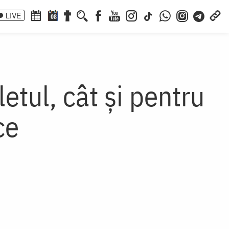
LIVE
08
etul, cât și pentru
ce