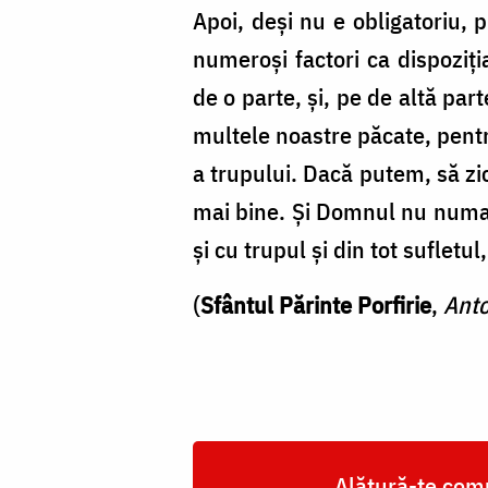
le
Apoi, deşi nu e obligatoriu,
face
numeroşi factori ca dispoziţi
de o parte, şi, pe de altă par
multele noastre păcate, pentr
a trupului. Dacă putem, să zi
mai bine. Şi Domnul nu numai 
şi cu trupul şi din tot sufletu
(
Sfântul
Părinte Porfirie
,
Anto
Alătură-te comu