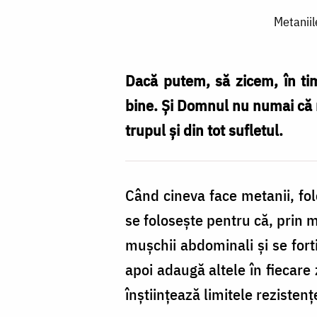
Metaniile
Metaniil
sunt
de
folos
Dacă putem, să zicem, în ti
atât
bine. Și Domnul nu numai că ne
pentru
trupul și din tot sufletul.
sufletul,
cât
Când cineva face metanii, folo
și
se foloseşte pentru că, prin me
pentru
muşchii abdominali şi se for
trupul
apoi adaugă altele în fiecare 
celui
înştiinţează limitele rezistenţ
care