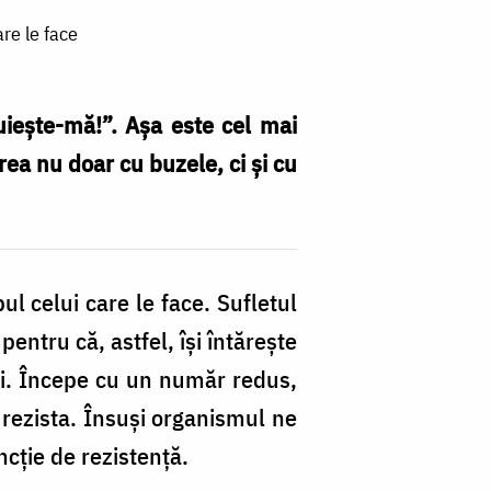
are le face
iește-mă!”. Așa este cel mai
rea nu doar cu buzele, ci și cu
ul celui care le face. Sufletul
pentru că, astfel, îşi întăreşte
ii. Începe cu un număr redus,
i rezista. Însuşi organismul ne
ncţie de rezistenţă.