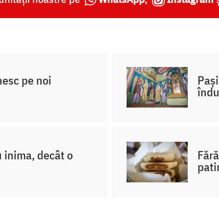
nesc pe noi
Pași
înd
u inima, decât o
Fără
pati