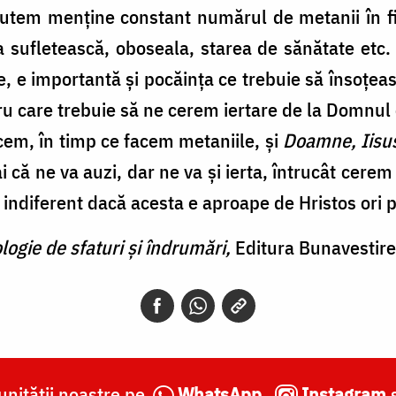
 putem menţine constant numărul de metanii în f
a sufletească, oboseala, starea de sănătate etc
te, e importantă şi pocăinţa ce trebuie să însoţe
u care trebuie să ne cerem iertare de la Domnul c
cem, în timp ce facem metaniile, şi
Doamne, Iisu
că ne va auzi, dar ne va şi ierta, întrucât cerem 
l, indiferent dacă acesta e aproape de Hristos ori 
logie de sfaturi şi îndrumări,
Editura Bunavestire
nității noastre pe
WhatsApp
,
Instagram