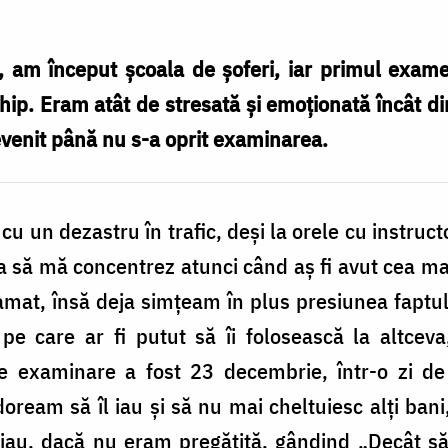
, am început școala de șoferi, iar primul exame
ip. Eram atât de stresată și emoționată încât d
evenit până nu s-a oprit examinarea.
cu un dezastru în trafic, deși la orele cu instru
 să mă concentrez atunci când aș fi avut cea m
at, însă deja simțeam în plus presiunea faptului
 pe care ar fi putut să îi folosească la altce
 examinare a fost 23 decembrie, într-o zi de 
doream să îl iau și să nu mai cheltuiesc alți ba
 iau, dacă nu eram pregătită, gândind „Decât să