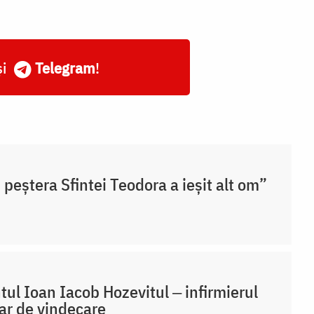
și
Telegram
!
 peștera Sfintei Teodora a ieșit alt om”
tul Ioan Iacob Hozevitul ‒ infirmierul
ar de vindecare