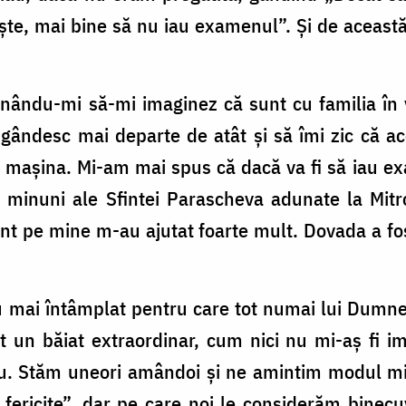
ște, mai bine să nu iau examenul”. Și de aceast
nându-mi să-mi imaginez că sunt cu familia în va
ândesc mai departe de atât și să îmi zic că aco
cu mașina. Mi-am mai spus că dacă va fi să iau e
u minuni ale Sfintei Parascheva adunate la Mitro
nt pe mine m-au ajutat foarte mult. Dovada a fo
au mai întâmplat pentru care tot numai lui Dumne
 un băiat extraordinar, cum nici nu mi-aș fi im
. Stăm uneori amândoi și ne amintim modul min
fericite”, dar pe care noi le considerăm binecuv