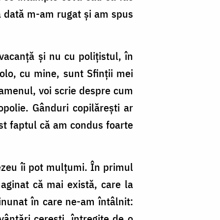
ă dată m-am rugat și am spus
canță și nu cu polițistul, în
lo, cu mine, sunt Sfinții mei
xamenul, voi scrie despre cum
polie. Gânduri copilărești ar
st faptul că am condus foarte
zeu îi pot mulțumi. În primul
aginat că mai există, care la
unat în care ne-am întâlnit:
ântări cerești, întregite de o