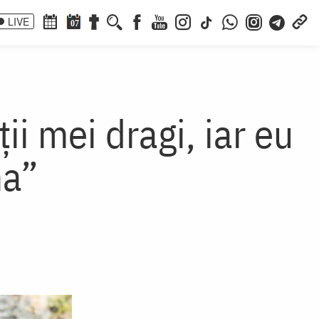
LIVE
07
ii mei dragi, iar eu
na”