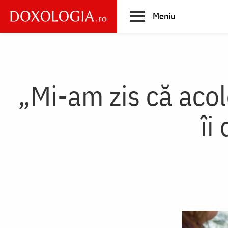
Skip
Meniu
to
main
Main
content
navigation
„Mi-am zis că acolo
îi