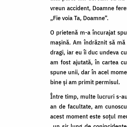
duc
vreun accident, Doamne fere
undeva
„Fie voia Ta, Doamne”.
cu
mașina”
O prietenă m-a încurajat spu
/
mașină. Am îndrăznit să mă g
Foto:
dragi, iar eu îi duc undeva 
Oana
am fost ajutată, în cartea c
Nechifor
spune unii, dar în acel mome
bine și am primit permisul.
Între timp, multe lucruri s-
an de facultate, am cunoscut
acest moment este soțul meu
„un șir lung de conincidențe 