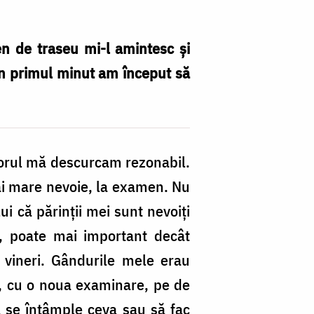
n de traseu mi-l amintesc și
in primul minut am început să
ctorul mă descurcam rezonabil.
ai mare nevoie, la examen. Nu
 că părinții mei sunt nevoiți
va, poate mai important decât
vineri. Gândurile mele erau
ni, cu o noua examinare, pe de
 se întâmple ceva sau să fac