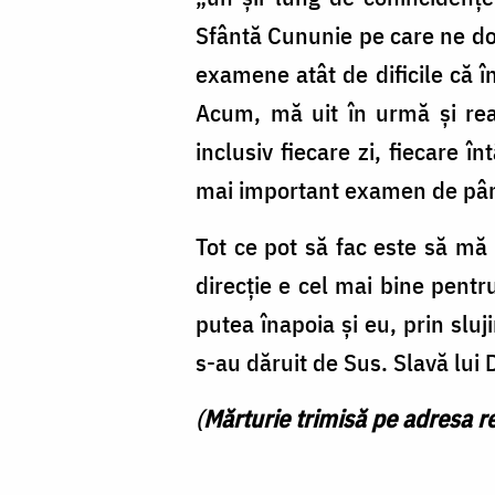
Sfântă Cununie pe care ne dor
examene atât de dificile că î
Acum, mă uit în urmă și real
inclusiv fiecare zi, fiecare 
mai important examen de pân
Tot ce pot să fac este să m
direcție e cel mai bine pentr
putea înapoia și eu, prin sluj
s-au dăruit de Sus. Slavă lu
(
Mărturie trimisă pe adresa r