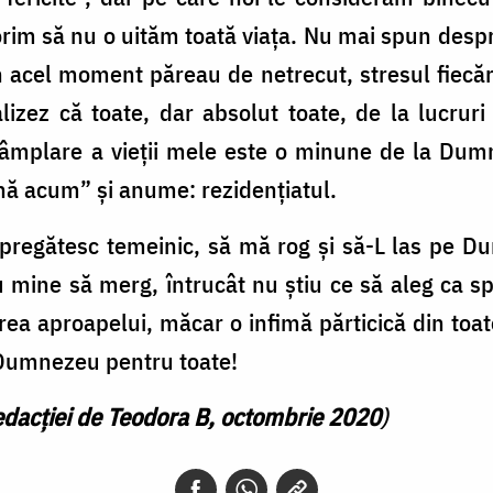
im să nu o uităm toată viața. Nu mai spun despr
n acel moment păreau de netrecut, stresul fiecă
izez că toate, dar absolut toate, de la lucruri
întâmplare a vieții mele este o minune de la Du
ă acum” și anume: rezidențiatul.
ă pregătesc temeinic, să mă rog și să-L las pe 
u mine să merg, întrucât nu știu ce să aleg ca sp
irea aproapelui, măcar o infimă părticică din toa
i Dumnezeu pentru toate!
edacției de Teodora B, octombrie 2020
)