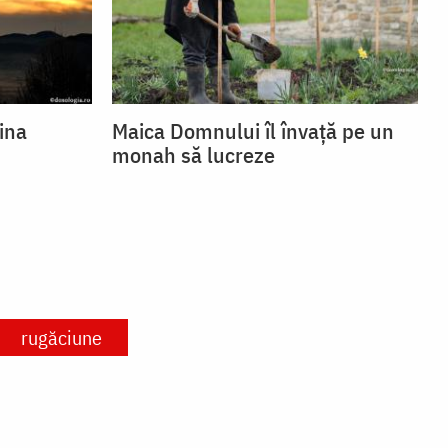
ina
Maica Domnului îl învață pe un
monah să lucreze
rugăciune