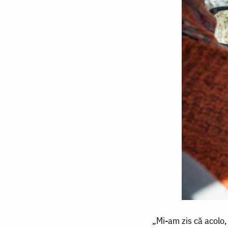
„Mi-
„Mi-am zis că acolo, 
am