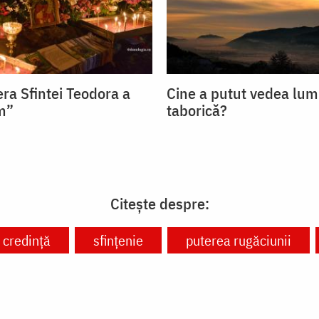
ra Sfintei Teodora a
Cine a putut vedea lum
om”
taborică?
Citește despre:
credință
sfințenie
puterea rugăciunii