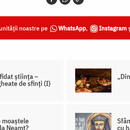
nității noastre pe
WhatsApp
,
Instagram
fidat știința –
„Din
heate de sfinți (I)
e moaștele
Sfân
 la Neamț?
cu h