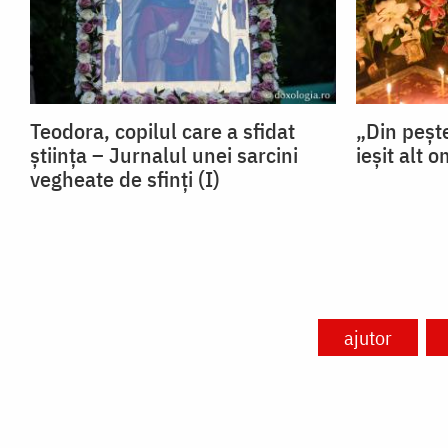
Teodora, copilul care a sfidat
„Din pește
știința – Jurnalul unei sarcini
ieșit alt 
vegheate de sfinți (I)
ajutor