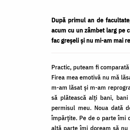
zis
că
După primul an de facultate
acolo,
acum cu un zâmbet larg pe ch
cu
fac greșeli și nu mi-am mai r
mine,
sunt
Practic, puteam fi comparată 
Sfinții
Firea mea emotivă nu mă lăsa
mei
m-am lăsat și m-am reprogram
dragi,
să plătească alți bani, bani
iar
permisul meu. Noua dată de
eu
împărțite. Pe de o parte îmi 
îi
altă parte îmi doream să nu