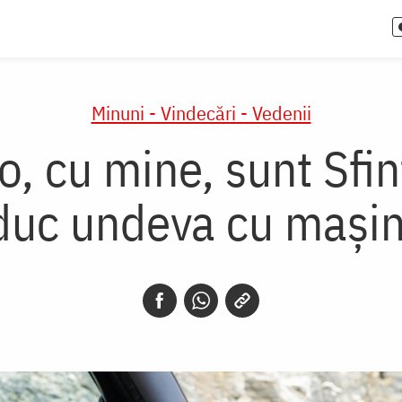
Minuni - Vindecări - Vedenii
, cu mine, sunt Sfinț
 duc undeva cu mași