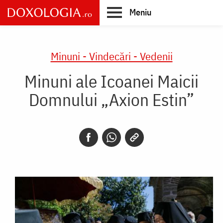
Skip
Meniu
to
main
Main
content
navigation
Minuni - Vindecări - Vedenii
Minuni ale Icoanei Maicii
Domnului „Axion Estin”