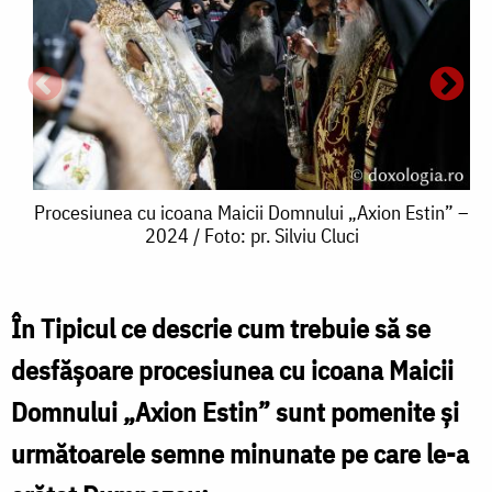
Procesiunea
Procesiunea cu icoana Maicii Domnului „Axion Estin” –
2024 / Foto: pr. Silviu Cluci
cu
icoana
Maicii
În Tipicul ce descrie cum trebuie să se
Domnului
desfăşoare procesiunea cu icoana Maicii
„Axion
Domnului „Axion Estin” sunt pomenite și
i
Estin”
următoarele semne minunate pe care le-a
M
–