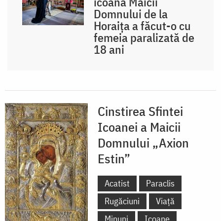
icoana Maicii
Domnului de la
Horaița a făcut-o cu
femeia paralizată de
18 ani
Cinstirea Sfintei
Icoanei a Maicii
Domnului „Axion
Estin”
Acatist
Paraclis
Rugăciuni
Viață
Minuni
Icoane