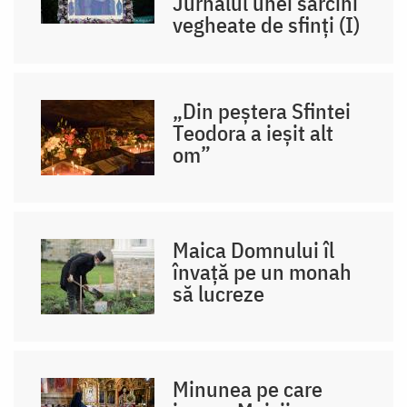
Jurnalul unei sarcini
vegheate de sfinți (I)
„Din peștera Sfintei
Teodora a ieșit alt
om”
Maica Domnului îl
învață pe un monah
să lucreze
Minunea pe care