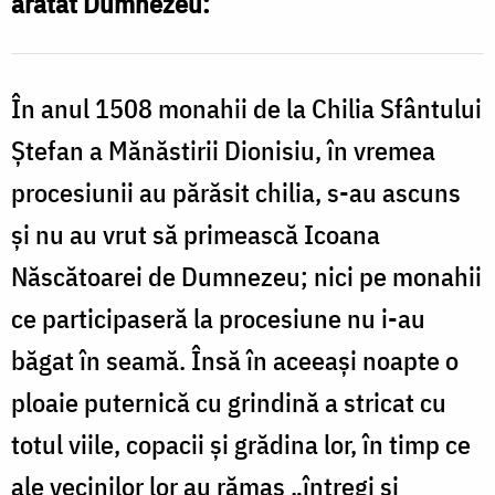
arătat Dumnezeu:
2024
/
e
Foto:
În anul 1508 monahii de la Chilia Sfântului
/
pr.
Ștefan a Mănăstirii Dionisiu, în vremea
F
Silviu
procesiunii au părăsit chilia, s-au ascuns
Cluci
și nu au vrut să primească Icoana
Născătoarei de Dumnezeu; nici pe monahii
ce participaseră la procesiune nu i-au
băgat în seamă. Însă în aceeași noapte o
ploaie puternică cu grindină a stricat cu
totul viile, copacii și grădina lor, în timp ce
ale vecinilor lor au rămas „întregi și