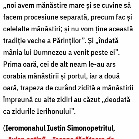
„noi avem mănăstire mare și se cuvine să
facem procesiune separată, precum fac și
celelalte mănăstiri; și nu vom ține această
tradiție veche a Părinților”. Și „îndată
mânia lui Dumnezeu a venit peste ei”.
Prima oară, cei de alt neam le-au ars
corabia mănăstirii și portul, iar a două
oară, trapeza de curând zidită a mănăstirii
împreună cu alte zidiri au căzut „deodată
ca zidurile Ierihonului”.
(
Ieromonahul Iustin Simonopetritul
,