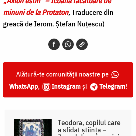
„Axion estin” – Icoana făcătoare de
minuni de la Protaton
,
Traducere din
greacă de Ierom. Ștefan Nuțescu)
Alătură-te comunității noastre pe
WhatsApp
,
Instagram
și
Telegram
!
Teodora, copilul care
a sfidat știința –