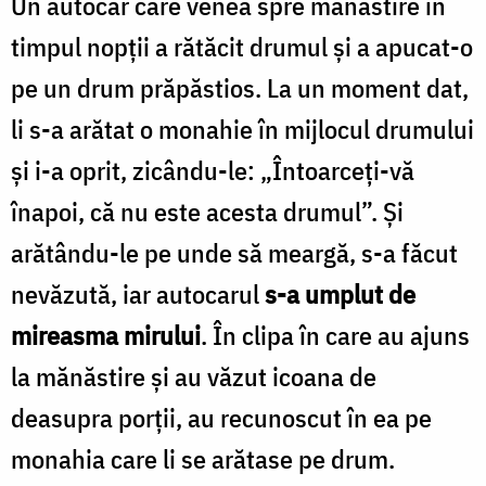
Un autocar care venea spre mănăstire în
timpul nopţii a rătăcit drumul şi a apucat-o
pe un drum prăpăstios. La un moment dat,
li s-a arătat o monahie în mijlocul drumului
şi i-a oprit, zicându-le: „Întoarceţi-vă
înapoi, că nu este acesta drumul”. Şi
arătându-le pe unde să meargă, s-a făcut
nevăzută, iar autocarul
s-a umplut de
mireasma mirului
. În clipa în care au ajuns
la mănăstire şi au văzut icoana de
deasupra porţii, au recunoscut în ea pe
monahia care li se arătase pe drum.