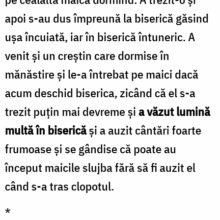
apoi s-au dus împreună la biserică găsind
uşa încuiată, iar în biserică întuneric. A
venit şi un creştin care dormise în
mănăstire şi le-a întrebat pe maici dacă
acum deschid biserica, zicând că el s-a
trezit puţin mai devreme şi
a văzut lumină
multă în biserică
şi a auzit cântări foarte
frumoase şi se gândise că poate au
început maicile slujba fără să fi auzit el
când s-a tras clopotul.
*