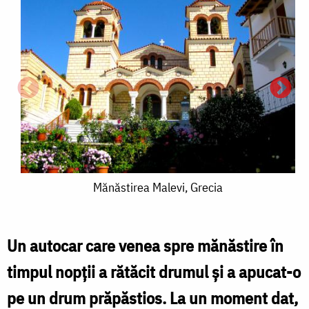
Mănăstirea
Mănăstirea Malevi, Grecia
Malevi,
Grecia
Un autocar care venea spre mănăstire în
timpul nopţii a rătăcit drumul şi a apucat-o
pe un drum prăpăstios. La un moment dat,
M