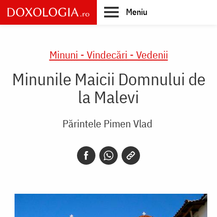
Skip
Meniu
to
main
Main
content
navigation
Minuni - Vindecări - Vedenii
Minunile Maicii Domnului de
la Malevi
Părintele Pimen Vlad