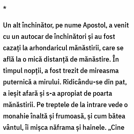
*
Un alt închinător, pe nume Apostol, a venit
cu un autocar de închinători şi au fost
cazaţi la arhondaricul mănăstirii, care se
află la o mică distanţă de mănăstire. În
timpul nopţii, a fost trezit de mireasma
puternică a mirului. Ridicându-se din pat,
a ieşit afară şi s-a apropiat de poarta
mănăstirii. Pe treptele de la intrare vede o
monahie înaltă şi frumoasă, şi cum bătea
vântul, îi mişca năframa şi hainele. „Cine