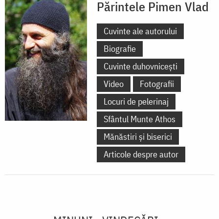
Părintele Pimen Vlad
Cuvinte ale autorului
Biografie
Cuvinte duhovnicești
Video
Fotografii
Locuri de pelerinaj
Sfântul Munte Athos
Mănăstiri și biserici
Articole despre autor