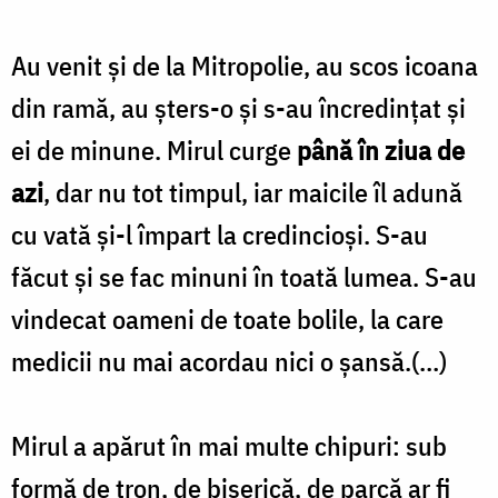
Au venit şi de la Mitropolie, au scos icoana
din ramă, au şters-o şi s-au încredinţat şi
ei de minune. Mirul curge
până în ziua de
azi
, dar nu tot timpul, iar maicile îl adună
cu vată şi-l împart la credincioşi. S-au
făcut şi se fac minuni în toată lumea. S-au
vindecat oameni de toate bolile, la care
medicii nu mai acordau nici o şansă.(…)
Mirul a apărut în mai multe chipuri: sub
formă de tron, de biserică, de parcă ar fi