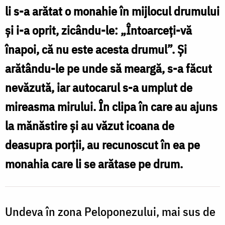
li s-a arătat o monahie în mijlocul drumului
şi i-a oprit, zicându-le: „Întoarceţi-vă
z
înapoi, că nu este acesta drumul”. Şi
S
arătându-le pe unde să meargă, s-a făcut
A
nevăzută, iar autocarul s-a umplut de
mireasma mirului. În clipa în care au ajuns
la mănăstire şi au văzut icoana de
l
deasupra porţii, au recunoscut în ea pe
monahia care li se arătase pe drum.
M
G
Undeva în zona Peloponezului, mai sus de