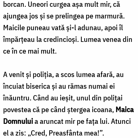
borcan. Uneori curgea aşa mult mir, că
ajungea jos şi se prelingea pe marmură.
Maicile puneau vată şi-l adunau, apoi îl
împărţeau la credincioşi. Lumea venea din
ce în ce mai mult.
A venit şi poliţia, a scos lumea afară, au
încuiat biserica şi au rămas numai ei
înăuntru. Când au ieşit, unul din poliţai
povestea că pe când ştergea icoana,
Maica
Domnului
a aruncat mir pe faţa lui. Atunci
el a zis: „Cred, Preasfânta mea!”.