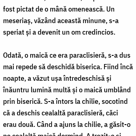
fost pictat de o mână omenească. Un
meseriaş, văzând această minune, s-a
speriat şi a devenit un om credincios.
Odată, o maică ce era paraclisieră, s-a dus
mai repede să deschidă biserica. Fiind încă
noapte, a văzut uşa întredeschisă şi
înăuntru lumină multă şi o maică umblând
prin biserică. S-a întors la chilie, socotind
că a deschis cealaltă paraclisieră, căci
erau două. Când a ajuns la chilie, a găsit-o
pe cealaltă maică dormind. A trezit-o şi