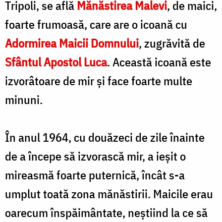
Tripoli, se află
Mănăstirea Malevi
, de maici,
foarte frumoasă, care are o icoană cu
Adormirea Maicii Domnului
, zugrăvită de
Sfântul Apostol Luca
. Această icoană este
izvorâtoare de mir şi face foarte multe
minuni.
În anul 1964, cu douăzeci de zile înainte
de a începe să izvorască mir, a ieşit o
mireasmă foarte puternică, încât s-a
umplut toată zona mănăstirii. Maicile erau
oarecum înspăimântate, neştiind la ce să