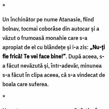
*
Un închinător pe nume Atanasie, fiind
bolnav, tocmai coborâse din autocar şi a
văzut o frumoasă monahie care s-a
apropiat de el cu blândeţe şi i-a zis:
„Nu-ţi
fie frică! Te vei face bine!”
. După aceea, s-
a făcut nevăzută şi, într-adevăr, minunea
s-a făcut în clipa aceea, că s-a vindecat de
boala care suferea.
*