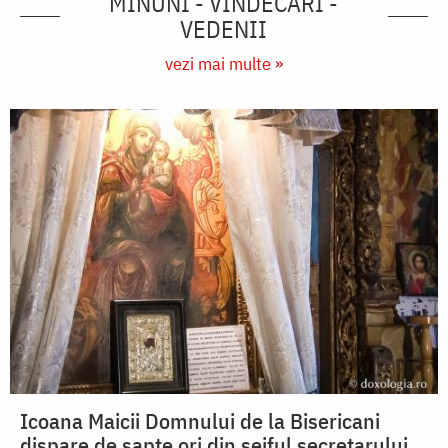
MINUNI - VINDECĂRI -
VEDENII
vezi mai multe »
Icoana Maicii Domnului de la Bisericani
dispare de șapte ori din seiful secretarului