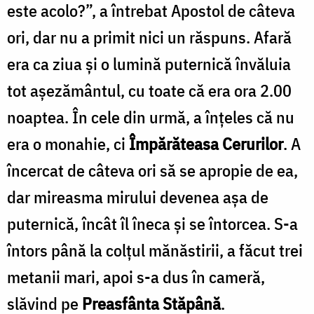
este acolo?”, a întrebat Apostol de câteva
ori, dar nu a primit nici un răspuns. Afară
era ca ziua şi o lumină puternică învăluia
tot aşezământul, cu toate că era ora 2.00
noaptea. În cele din urmă, a înţeles că nu
era o monahie, ci
Împărăteasa Cerurilor
. A
încercat de câteva ori să se apropie de ea,
dar mireasma mirului devenea aşa de
puternică, încât îl îneca şi se întorcea. S-a
întors până la colţul mănăstirii, a făcut trei
metanii mari, apoi s-a dus în cameră,
slăvind pe
Preasfânta Stăpână
.