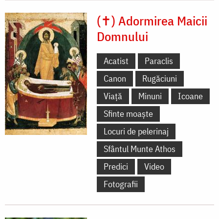
(✝) Adormirea Maicii
Domnului
Acatist
Paraclis
Canon
Rugăciuni
Viață
Minuni
Icoane
Sfinte moaște
Locuri de pelerinaj
Sfântul Munte Athos
Predici
Video
Fotografii