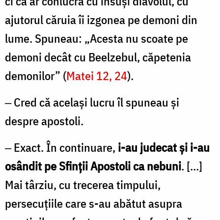
ci că ar conlucra cu însuși diavolul, cu
ajutorul căruia îi izgonea pe demoni din
lume. Spuneau: „Acesta nu scoate pe
demoni decât cu Beelzebul, căpetenia
demonilor” (
Matei 12, 24
).
‒ Cred că același lucru îl spuneau și
despre apostoli.
‒ Exact. În continuare,
i-au judecat și i-au
osândit pe Sfinții Apostoli ca nebuni
. […]
Mai târziu, cu trecerea timpului,
persecuțiile care s-au abătut asupra