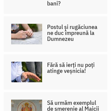
bani?
Postul și rugăciunea
ne duc împreună la
Dumnezeu
Fără să ierți nu poți
atinge veșnicia!
Să urmăm exemplul
de smerenie al Maicii