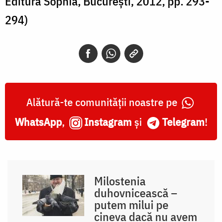
Editura Sophia, București, 2012, pp. 293-
294)
Alătură-te comunității noastre pe
WhatsApp
,
Instagram
și
Telegram
!
Milostenia
duhovnicească –
putem milui pe
cineva dacă nu avem