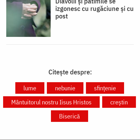
Diavolii și patimile se
izgonesc cu rugăciune și cu
post
Citește despre:
lume
nebunie
sfințenie
Mântuitorul nostru Iisus Hristos
creștin
Biserică