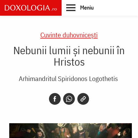
Skip
Meniu
to
main
Main
content
navigation
Cuvinte duhovnicești
Nebunii lumii și nebunii în
Hristos
Arhimandritul Spiridonos Logothetis